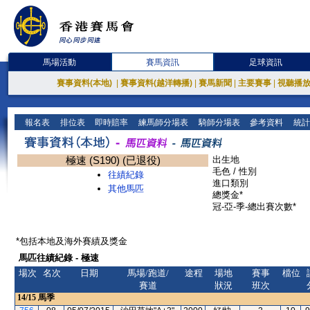
馬場活動
賽馬資訊
足球資訊
賽事資料(本地)
|
賽事資料(越洋轉播)
|
賽馬新聞
|
主要賽事
|
視聽播
報名表
排位表
即時賠率
練馬師分場表
騎師分場表
參考資料
統計
極速 (S190) (已退役)
出生地
毛色 / 性別
往績紀錄
進口類別
其他馬匹
總獎金*
冠-亞-季-總出賽次數*
*包括本地及海外賽績及獎金
馬匹往績紀錄 - 極速
場次
名次
日期
馬場/跑道/
途程
場地
賽事
檔位
賽道
狀況
班次
14/15
馬季