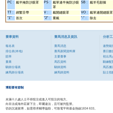
PC :
PS :
SB :
戴半掩防沙眼罩
戴單邊半掩防沙眼
戴羊毛額箍
罩
TT :
V :
VO :
綁繫舌帶
戴開縫眼罩
戴單邊開縫眼罩
"1" :
"2" :
"-" :
首次
重戴
除去
賽事資料
賽馬消息及資訊
分析工
報名表
賽馬消息
速勢能
排位表(本地)
賽馬新聞資料庫
賽日數
賠率
主要賽事
初出馬
賽果
馬匹資料
騎練配
騎師分場表
騎師資料
馬匹搬
練馬師分場表
練馬師資料
貼士指
博彩要有節制
未滿十八歲人士不得投注或進入可投注的地方。
向非法或海外莊家下注，即屬違法，且可被判監禁。
切勿沉迷賭博，如需尋求輔導協助，可致電平和基金熱線1834 633。