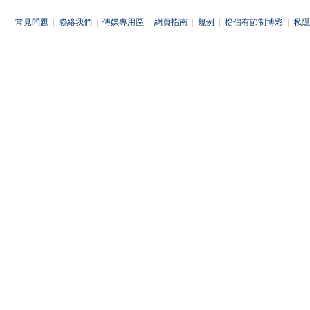
常見問題
|
聯絡我們
|
傳媒專用區
|
網頁指南
|
規例
|
提倡有節制博彩
|
私隱