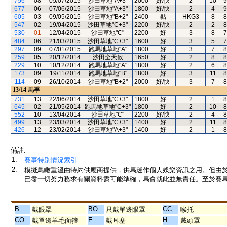
756
08
05/07/2015
沙田草地"A+3"
2000
好/快
2
10
9
677
06
07/06/2015
沙田草地"A+3"
1800
好/快
2
4
9
605
03
09/05/2015
沙田草地"B+2"
2400
黏
HKG3
8
8
547
02
19/04/2015
沙田草地"C+3"
2200
好/快
2
2
8
530
01
12/04/2015
沙田草地"C"
2200
好
3
8
7
484
06
21/03/2015
沙田草地"C+3"
1600
好
3
5
7
297
09
07/01/2015
跑馬地草地"A"
1800
好
3
7
8
259
05
20/12/2014
沙田全天候
1650
好
2
8
8
229
10
10/12/2014
跑馬地草地"A"
1800
好
2
6
8
173
09
19/11/2014
跑馬地草地"B"
1800
好
3
11
8
114
09
26/10/2014
沙田草地"B+2"
2000
好/快
3
7
8
13/14
馬季
731
13
22/06/2014
沙田草地"C+3"
1800
好
2
1
8
645
02
21/05/2014
跑馬地草地"C+3"
1800
好
2
10
8
552
10
13/04/2014
沙田草地"C"
2200
好/快
2
4
8
499
13
23/03/2014
沙田草地"C+3"
1400
好
2
11
8
426
12
23/02/2014
沙田草地"A+3"
1400
好
2
1
8
備註:
1.
賽事特別情況索引
2.
模擬鳥瞰重溫由特約供應商提供，供馬迷作個人娛樂資訊之用。但由
已盡一切努力務求有關資料盡可能準確，馬會就此並無責任。至於賽馬
B :
BO :
CC :
戴眼罩
只戴單邊眼罩
喉托
CO :
E :
H :
戴單邊羊毛面箍
戴耳塞
戴頭罩