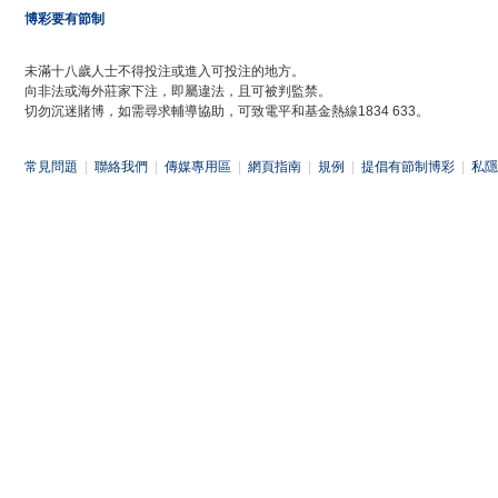
博彩要有節制
未滿十八歲人士不得投注或進入可投注的地方。
向非法或海外莊家下注，即屬違法，且可被判監禁。
切勿沉迷賭博，如需尋求輔導協助，可致電平和基金熱線1834 633。
常見問題
|
聯絡我們
|
傳媒專用區
|
網頁指南
|
規例
|
提倡有節制博彩
|
私隱