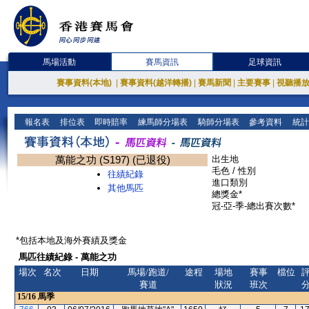
馬場活動
賽馬資訊
足球資訊
賽事資料(本地)
|
賽事資料(越洋轉播)
|
賽馬新聞
|
主要賽事
|
視聽播
報名表
排位表
即時賠率
練馬師分場表
騎師分場表
參考資料
統計
萬能之功 (S197) (已退役)
出生地
毛色 / 性別
往績紀錄
進口類別
其他馬匹
總獎金*
冠-亞-季-總出賽次數*
*包括本地及海外賽績及獎金
馬匹往績紀錄 - 萬能之功
場次
名次
日期
馬場/跑道/
途程
場地
賽事
檔位
賽道
狀況
班次
15/16
馬季