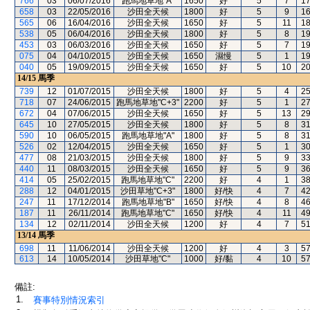
766
03
06/07/2016
跑馬地草地"A"
1650
好
5
7
1
658
03
22/05/2016
沙田全天候
1800
好
5
9
1
565
06
16/04/2016
沙田全天候
1650
好
5
11
1
538
05
06/04/2016
沙田全天候
1800
好
5
8
1
453
03
06/03/2016
沙田全天候
1650
好
5
7
1
075
04
04/10/2015
沙田全天候
1650
濕慢
5
1
1
040
05
19/09/2015
沙田全天候
1650
好
5
10
2
14/15
馬季
739
12
01/07/2015
沙田全天候
1800
好
5
4
2
718
07
24/06/2015
跑馬地草地"C+3"
2200
好
5
1
2
672
04
07/06/2015
沙田全天候
1650
好
5
13
2
645
10
27/05/2015
沙田全天候
1800
好
5
8
3
590
10
06/05/2015
跑馬地草地"A"
1800
好
5
8
3
526
02
12/04/2015
沙田全天候
1650
好
5
1
3
477
08
21/03/2015
沙田全天候
1800
好
5
9
3
440
11
08/03/2015
沙田全天候
1650
好
5
9
3
414
05
25/02/2015
跑馬地草地"C"
2200
好
4
1
3
288
12
04/01/2015
沙田草地"C+3"
1800
好/快
4
7
4
247
11
17/12/2014
跑馬地草地"B"
1650
好/快
4
8
4
187
11
26/11/2014
跑馬地草地"C"
1650
好/快
4
11
4
134
12
02/11/2014
沙田全天候
1200
好
4
7
5
13/14
馬季
698
11
11/06/2014
沙田全天候
1200
好
4
3
5
613
14
10/05/2014
沙田草地"C"
1000
好/黏
4
10
5
備註:
1.
賽事特別情況索引