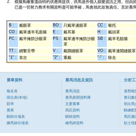
2.
模擬鳥瞰重溫由特約供應商提供，供馬迷作個人娛樂資訊之用。但由
已盡一切努力務求有關資料盡可能準確，馬會就此並無責任。至於賽馬
B :
BO :
CC :
戴眼罩
只戴單邊眼罩
喉托
CO :
E :
H :
戴單邊羊毛面箍
戴耳塞
戴頭罩
PC :
PS :
SB :
戴半掩防沙眼罩
戴單邊半掩防沙眼
戴羊毛額箍
罩
TT :
V :
VO :
綁繫舌帶
戴開縫眼罩
戴單邊開縫眼罩
"1" :
"2" :
"-" :
首次
重戴
除去
賽事資料
賽馬消息及資訊
分析工
報名表
賽馬消息
速勢能
排位表(本地)
賽馬新聞資料庫
賽日數
賠率
主要賽事
初出馬
賽果
馬匹資料
騎練配
騎師分場表
騎師資料
馬匹搬
練馬師分場表
練馬師資料
貼士指