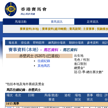
馬場活動
賽馬資訊
足球資訊
賽事資料(本地)
|
賽事資料(越洋轉播)
|
賽馬新聞
|
主要賽事
|
視聽播
報名表
排位表
即時賠率
練馬師分場表
騎師分場表
參考資料
統計
赤壁武士 (S207) (已退役)
出生地
毛色 / 性別
往績紀錄
進口類別
其他馬匹
總獎金*
冠-亞-季-總出賽次數*
*包括本地及海外賽績及獎金
馬匹往績紀錄 - 赤壁武士
場次
名次
日期
馬場/跑道/
途程
場地
賽事
檔位
評
賽道
狀況
班次
分
14/15
馬季