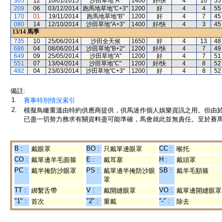
305
12
10/01/2015
沙田草地"A"
1400
好/快
4
10
55
209
06
03/12/2014
跑馬地草地"C+3"
1200
好
4
4
55
170
01
19/11/2014
跑馬地草地"B"
1200
好
4
7
45
080
14
12/10/2014
沙田草地"A+3"
1400
好/快
4
3
45
13/14
馬季
735
10
25/06/2014
沙田全天候
1650
好
4
13
48
686
04
08/06/2014
沙田草地"B+2"
1200
好/快
4
7
49
649
09
25/05/2014
沙田草地"A"
1200
好
4
7
51
551
07
13/04/2014
沙田草地"C"
1200
好/快
4
8
52
492
04
23/03/2014
沙田草地"C+3"
1200
好
4
8
52
備註:
1.
賽事特別情況索引
2.
模擬鳥瞰重溫由特約供應商提供，供馬迷作個人娛樂資訊之用。但由
已盡一切努力務求有關資料盡可能準確，馬會就此並無責任。至於賽馬
B :
BO :
CC :
戴眼罩
只戴單邊眼罩
喉托
CO :
E :
H :
戴單邊羊毛面箍
戴耳塞
戴頭罩
PC :
PS :
SB :
戴半掩防沙眼罩
戴單邊半掩防沙眼
戴羊毛額箍
罩
TT :
V :
VO :
綁繫舌帶
戴開縫眼罩
戴單邊開縫眼罩
"1" :
"2" :
"-" :
首次
重戴
除去