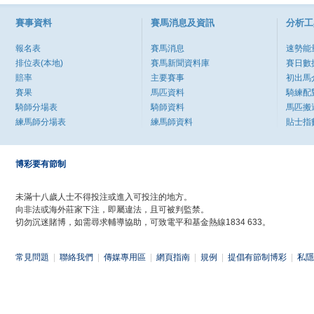
賽事資料
賽馬消息及資訊
分析工
報名表
賽馬消息
速勢能
排位表(本地)
賽馬新聞資料庫
賽日數
賠率
主要賽事
初出馬
賽果
馬匹資料
騎練配
騎師分場表
騎師資料
馬匹搬
練馬師分場表
練馬師資料
貼士指
博彩要有節制
未滿十八歲人士不得投注或進入可投注的地方。
向非法或海外莊家下注，即屬違法，且可被判監禁。
切勿沉迷賭博，如需尋求輔導協助，可致電平和基金熱線1834 633。
常見問題
|
聯絡我們
|
傳媒專用區
|
網頁指南
|
規例
|
提倡有節制博彩
|
私隱