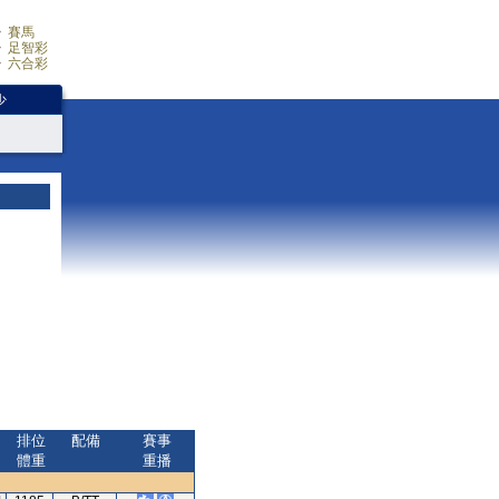
賽馬
足智彩
六合彩
少
排位
配備
賽事
體重
重播