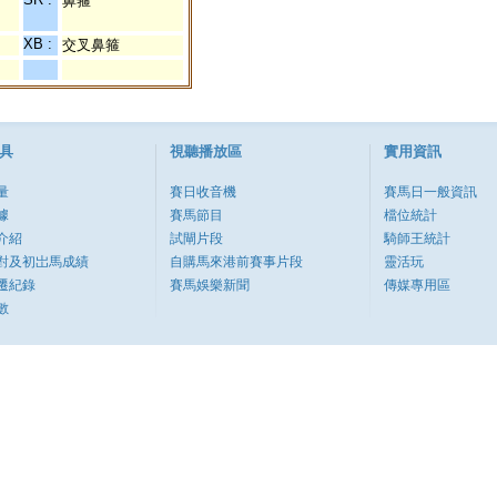
鼻箍
XB :
交叉鼻箍
具
視聽播放區
實用資訊
量
賽日收音機
賽馬日一般資訊
據
賽馬節目
檔位統計
介紹
試閘片段
騎師王統計
對及初岀馬成績
自購馬來港前賽事片段
靈活玩
遷紀錄
賽馬娛樂新聞
傳媒專用區
數