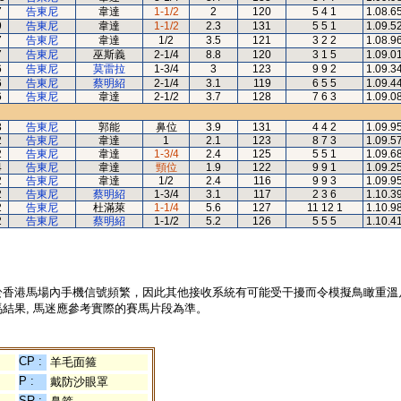
7
告東尼
韋達
1-1/2
2
120
5 4 1
1.08.6
9
告東尼
韋達
1-1/2
2.3
131
5 5 1
1.09.5
7
告東尼
韋達
1/2
3.5
121
3 2 2
1.08.9
7
告東尼
巫斯義
2-1/4
8.8
120
3 1 5
1.09.0
6
告東尼
莫雷拉
1-3/4
3
123
9 9 2
1.09.3
6
告東尼
蔡明紹
2-1/4
3.1
119
6 5 5
1.09.4
6
告東尼
韋達
2-1/2
3.7
128
7 6 3
1.09.0
3
告東尼
郭能
鼻位
3.9
131
4 4 2
1.09.9
2
告東尼
韋達
1
2.1
123
8 7 3
1.09.5
2
告東尼
韋達
1-3/4
2.4
125
5 5 1
1.09.6
4
告東尼
韋達
頸位
1.9
122
9 9 1
1.09.2
2
告東尼
韋達
1/2
2.4
116
9 9 3
1.09.9
2
告東尼
蔡明紹
1-3/4
3.1
117
2 3 6
1.10.3
2
告東尼
杜滿萊
1-1/4
5.6
127
11 12 1
1.10.9
2
告東尼
蔡明紹
1-1/2
5.2
126
5 5 5
1.10.4
於香港馬場內手機信號頻繁，因此其他接收系統有可能受干擾而令模擬鳥瞰重溫
結果, 馬迷應參考實際的賽馬片段為準。
CP :
羊毛面箍
P :
戴防沙眼罩
SR :