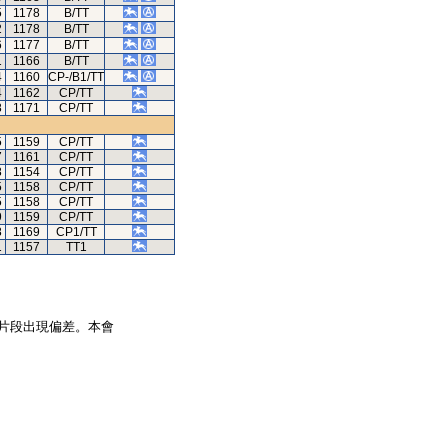
5
1178
B/TT
2
1178
B/TT
6
1177
B/TT
1
1166
B/TT
4
1160
CP-/B1/TT
4
1162
CP/TT
8
1171
CP/TT
5
1159
CP/TT
7
1161
CP/TT
8
1154
CP/TT
5
1158
CP/TT
5
1158
CP/TT
9
1159
CP/TT
8
1169
CP1/TT
1
1157
TT1
片段出現偏差。本會