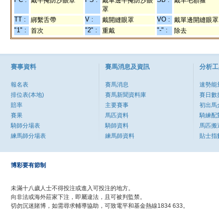
戴半掩防沙眼罩
戴單邊半掩防沙眼
戴羊毛額箍
罩
TT :
V :
VO :
綁繫舌帶
戴開縫眼罩
戴單邊開縫眼罩
"1" :
"2" :
"-" :
首次
重戴
除去
賽事資料
賽馬消息及資訊
分析工
報名表
賽馬消息
速勢能
排位表(本地)
賽馬新聞資料庫
賽日數
賠率
主要賽事
初出馬
賽果
馬匹資料
騎練配
騎師分場表
騎師資料
馬匹搬
練馬師分場表
練馬師資料
貼士指
博彩要有節制
未滿十八歲人士不得投注或進入可投注的地方。
向非法或海外莊家下注，即屬違法，且可被判監禁。
切勿沉迷賭博，如需尋求輔導協助，可致電平和基金熱線1834 633。