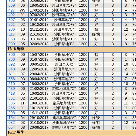
706
08
02/06/2019
沙田草地"B"
1200
好/快
3
8
7
669
06
18/05/2019
沙田草地"C+3"
1200
好
3
3
7
427
WV
17/02/2019
沙田草地"A+3"
1200
好
3
--
7
402
01
07/02/2019
沙田草地"C+3"
1200
好
3
3
7
307
03
01/01/2019
沙田草地"C"
1200
好
3
4
7
261
02
16/12/2018
沙田草地"C+3"
1200
好
3
5
7
206
10
25/11/2018
沙田草地"C"
1200
黏
3
12
7
117
09
21/10/2018
沙田草地"A"
1200
好/快
3
5
7
063
06
01/10/2018
沙田草地"A+3"
1200
好
3
6
7
009
05
02/09/2018
沙田草地"B"
1200
好
3
8
7
17/18
馬季
806
06
15/07/2018
沙田草地"A"
1200
黏
3
3
7
766
09
01/07/2018
沙田草地"B"
1200
好
2
1
8
692
09
30/05/2018
沙田全天候
1200
好
3
10
8
648
09
12/05/2018
沙田草地"C"
1000
好
2
2
8
611
07
29/04/2018
沙田草地"A"
1200
好
2
14
8
556
03
08/04/2018
沙田草地"C"
1000
好
2
7
8
510
07
18/03/2018
沙田草地"A"
1200
好
2
10
8
439
06
21/02/2018
跑馬地草地"C"
1650
好
1
3
8
418
05
10/02/2018
沙田草地"C+3"
1200
好
2
9
8
361
02
21/01/2018
沙田草地"A"
1200
好
2
9
8
336
11
10/01/2018
跑馬地草地"B"
1200
好
2
11
8
255
01
10/12/2017
沙田草地"A"
1200
好
3
11
8
208
05
19/11/2017
沙田草地"B"
1200
好
2
3
8
154
04
29/10/2017
跑馬地草地"A"
1200
好/快
2
4
8
082
03
01/10/2017
沙田草地"A+3"
1200
好/黏
2
12
8
054
08
20/09/2017
跑馬地草地"C"
1200
好/快
2
4
8
16/17
馬季