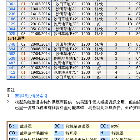
361
01
01/02/2015
沙田草地"C"
1200
好/快
1
2
9
304
01
10/01/2015
沙田草地"A"
1200
好/快
2
5
8
238
02
14/12/2014
沙田草地"A"
1200
好/快
2
4
8
186
05
23/11/2014
沙田草地"B+2"
1200
好/快
2
14
8
129
02
29/10/2014
跑馬地草地"C"
1200
好
2
10
8
064
05
05/10/2014
沙田草地"A"
1200
好/快
2
2
8
025
03
21/09/2014
沙田草地"B+2"
1200
好/快
2
7
8
13/14
馬季
748
02
28/06/2014
沙田草地"A"
1200
好/快
3
14
8
694
03
08/06/2014
沙田草地"B+2"
1200
好/快
2
9
8
582
01
27/04/2014
沙田草地"A"
1200
好/快
3
6
7
539
01
09/04/2014
跑馬地草地"B"
1200
好/快
3
7
6
487
03
19/03/2014
跑馬地草地"C"
1200
好
3
7
6
441
06
01/03/2014
沙田草地"B+2"
1200
好
3
9
6
412
01
19/02/2014
跑馬地草地"C"
1200
好
4
5
5
364
05
02/02/2014
沙田草地"C"
1200
好
4
2
5
備註:
1.
賽事特別情況索引
2.
模擬鳥瞰重溫由特約供應商提供，供馬迷作個人娛樂資訊之用。但由
已盡一切努力務求有關資料盡可能準確，馬會就此並無責任。至於賽馬
B :
BO :
CC :
戴眼罩
只戴單邊眼罩
喉托
CO :
E :
H :
戴單邊羊毛面箍
戴耳塞
戴頭罩
PC :
PS :
SB :