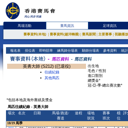
馬場活動
賽馬資訊
足球資訊
賽事資料(本地)
|
賽事資料(越洋轉播)
|
賽馬新聞
|
主要賽事
|
視聽播
報名表
排位表
即時賠率
練馬師分場表
騎師分場表
參考資料
統計
英勇大師 (S212) (已退役)
出生地
毛色 / 性別
往績紀錄
進口類別
其他馬匹
總獎金*
冠-亞-季-總出賽次數*
*包括本地及海外賽績及獎金
馬匹往績紀錄 - 英勇大師
場次
名次
日期
馬場/跑道/
途程
場地
賽事
檔
評
賽道
狀況
班次
位
18/19
馬季