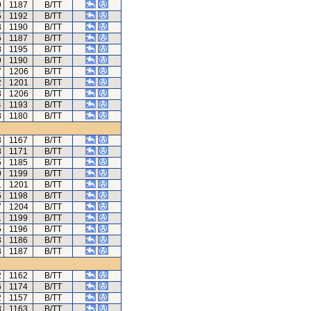
9
1187
B/TT
5
1192
B/TT
3
1190
B/TT
5
1187
B/TT
8
1195
B/TT
9
1190
B/TT
7
1206
B/TT
2
1201
B/TT
3
1206
B/TT
4
1193
B/TT
3
1180
B/TT
3
1167
B/TT
8
1171
B/TT
5
1185
B/TT
9
1199
B/TT
1
1201
B/TT
5
1198
B/TT
7
1204
B/TT
1
1199
B/TT
5
1196
B/TT
8
1186
B/TT
8
1187
B/TT
2
1162
B/TT
6
1174
B/TT
2
1157
B/TT
8
1163
B/TT