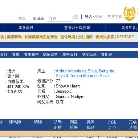
登入
/
登記
常見問題
首頁
English
馬會會員
慈善及社區貢獻
馬會知多
放區
|
國際賽馬
|
香港國際馬匹拍賣會
|
從化馬場
|
投注指南
|
賽馬知多些
|
RESTART
資料
賽果
賽事報告
騎練資料
馬匹資料
試閘結果
賽期表
:
澳洲
馬主
:
Arthur Antonio da Silva, Betty da
Silva & Teresa Marie da Silva
:
栗 / 閹
最後評分
:
77
:
自購新馬
父系
:
Show A Heart
:
$11,249,325
母系
:
Jessepic
:
7-9-6-66
外祖父
:
General Nediym
同父系馬
:
沒有
分
練馬師
騎師
頭馬
獨贏
實際
沿途
完成
距離
賠率
負磅
走位
時間