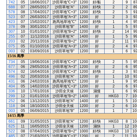
742
05
18/06/2017
沙田草地"C+3"
1200
好/黏
2
9
8
688
07
28/05/2017
沙田草地"A"
1200
好/快
2
2
8
578
08
17/04/2017
沙田草地"C+3"
1200
好/快
2
5
9
523
07
26/03/2017
沙田草地"A+3"
1200
好
2
3
9
423
07
15/02/2017
跑馬地草地"C"
1200
好/快
1
4
9
378
09
30/01/2017
沙田草地"B"
1400
好
1
5
9
307
10
01/01/2017
沙田草地"B+2"
1200
好/快
2
14
9
255
07
11/12/2016
沙田草地"A"
1400
好
1
5
9
203
02
20/11/2016
沙田草地"B+2"
1200
好
2
11
9
075
05
01/10/2016
沙田草地"A+3"
1200
好
2
4
9
003
02
03/09/2016
沙田草地"B"
1200
好
1
6
9
15/16
馬季
734
05
19/06/2016
沙田草地"C+3"
1200
好/快
2
5
9
677
06
29/05/2016
沙田草地"A+3"
1200
好
2
6
9
574
02
16/04/2016
沙田草地"C+3"
1200
好/快
2
3
9
496
02
20/03/2016
沙田草地"A"
1200
好
1
10
9
431
06
24/02/2016
跑馬地草地"C"
1200
好
1
9
9
404
05
14/02/2016
沙田草地"C+3"
1200
好
2
6
9
336
10
17/01/2016
沙田全天候
1200
濕慢
1
6
9
299
12
01/01/2016
沙田草地"B+2"
1400
好
HKG3
7
10
252
06
13/12/2015
沙田草地"A"
1400
好
1
5
10
118
04
18/10/2015
沙田全天候
1200
好
2
6
10
003
05
06/09/2015
沙田草地"B"
1200
好
1
7
10
14/15
馬季
661
09
31/05/2015
沙田草地"A"
1200
好/快
HKG3
8
10
625
11
16/05/2015
沙田全天候
1200
濕快
1
12
10
522
08
07/04/2015
沙田草地"B+2"
1000
好/快
HKG3
10
10
485
07
21/03/2015
沙田草地"C+3"
1200
好
2
11
10