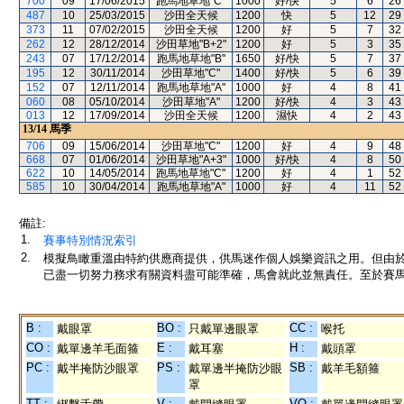
700
09
17/06/2015
跑馬地草地"C"
1000
好/快
5
6
26
487
10
25/03/2015
沙田全天候
1200
快
5
12
29
373
11
07/02/2015
沙田全天候
1200
好
5
7
32
262
12
28/12/2014
沙田草地"B+2"
1200
好
5
3
35
243
07
17/12/2014
跑馬地草地"B"
1650
好/快
5
7
37
195
12
30/11/2014
沙田草地"C"
1400
好/快
5
6
39
152
07
12/11/2014
跑馬地草地"A"
1000
好
4
8
41
060
08
05/10/2014
沙田草地"A"
1200
好/快
4
3
43
013
12
17/09/2014
沙田全天候
1200
濕快
4
2
43
13/14
馬季
706
09
15/06/2014
沙田草地"C"
1200
好
4
9
48
668
07
01/06/2014
沙田草地"A+3"
1000
好/快
4
8
50
622
10
14/05/2014
跑馬地草地"C"
1200
好
4
1
52
585
10
30/04/2014
跑馬地草地"A"
1000
好
4
11
52
備註:
1.
賽事特別情況索引
2.
模擬鳥瞰重溫由特約供應商提供，供馬迷作個人娛樂資訊之用。但由
已盡一切努力務求有關資料盡可能準確，馬會就此並無責任。至於賽馬
B :
BO :
CC :
戴眼罩
只戴單邊眼罩
喉托
CO :
E :
H :
戴單邊羊毛面箍
戴耳塞
戴頭罩
PC :
PS :
SB :
戴半掩防沙眼罩
戴單邊半掩防沙眼
戴羊毛額箍
罩
TT :
V :
VO :