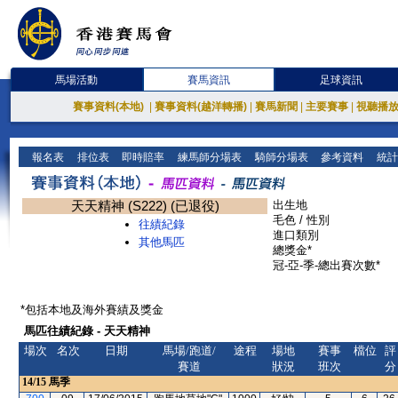
馬場活動
賽馬資訊
足球資訊
賽事資料(本地)
|
賽事資料(越洋轉播)
|
賽馬新聞
|
主要賽事
|
視聽播
報名表
排位表
即時賠率
練馬師分場表
騎師分場表
參考資料
統計
天天精神 (S222) (已退役)
出生地
毛色 / 性別
往績紀錄
進口類別
其他馬匹
總獎金*
冠-亞-季-總出賽次數*
*包括本地及海外賽績及獎金
馬匹往績紀錄 - 天天精神
場次
名次
日期
馬場/跑道/
途程
場地
賽事
檔位
評
賽道
狀況
班次
分
14/15
馬季