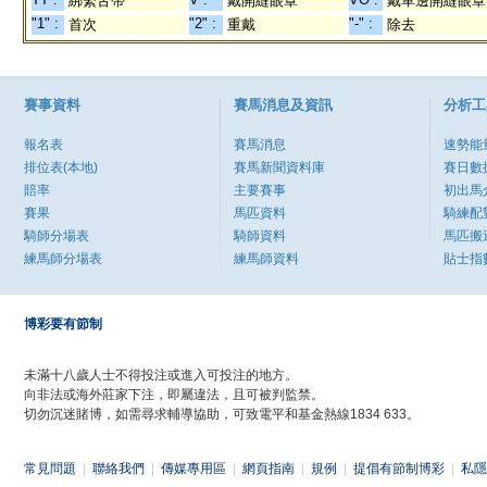
綁繫舌帶
戴開縫眼罩
戴單邊開縫眼罩
"1" :
"2" :
"-" :
首次
重戴
除去
賽事資料
賽馬消息及資訊
分析工
報名表
賽馬消息
速勢能
排位表(本地)
賽馬新聞資料庫
賽日數
賠率
主要賽事
初出馬
賽果
馬匹資料
騎練配
騎師分場表
騎師資料
馬匹搬
練馬師分場表
練馬師資料
貼士指
博彩要有節制
未滿十八歲人士不得投注或進入可投注的地方。
向非法或海外莊家下注，即屬違法，且可被判監禁。
切勿沉迷賭博，如需尋求輔導協助，可致電平和基金熱線1834 633。
常見問題
|
聯絡我們
|
傳媒專用區
|
網頁指南
|
規例
|
提倡有節制博彩
|
私隱