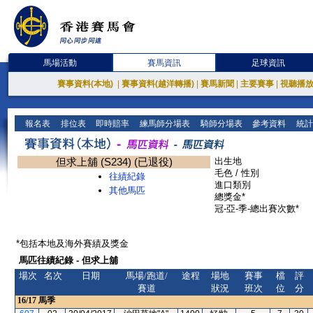
馬場活動
賽馬資訊
足球資訊
賽事資料(本地)
|
賽事資料(越洋轉播)
|
賽馬新聞
|
主要賽事
|
視聽播
報名表
排位表
即時賠率
練馬師分場表
騎師分場表
參考資料
統計
但求上舖 (S234) (已退役)
出生地
毛色 / 性別
往績紀錄
進口類別
其他馬匹
總獎金*
冠-亞-季-總出賽次數*
*包括本地及海外賽績及獎金
馬匹往績紀錄 - 但求上舖
場次
名次
日期
馬場/跑道/
途程
場地
賽事
檔
評
賽道
狀況
班次
位
分
16/17
馬季