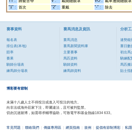
TT :
V :
VO :
綁繫舌帶
戴開縫眼罩
戴單邊開縫眼罩
"1" :
"2" :
"-" :
首次
重戴
除去
賽事資料
賽馬消息及資訊
分析工
報名表
賽馬消息
速勢能
排位表(本地)
賽馬新聞資料庫
賽日數
賠率
主要賽事
初出馬
賽果
馬匹資料
騎練配
騎師分場表
騎師資料
馬匹搬
練馬師分場表
練馬師資料
貼士指
博彩要有節制
未滿十八歲人士不得投注或進入可投注的地方。
向非法或海外莊家下注，即屬違法，且可被判監禁。
切勿沉迷賭博，如需尋求輔導協助，可致電平和基金熱線1834 633。
常見問題
|
聯絡我們
|
傳媒專用區
|
網頁指南
|
規例
|
提倡有節制博彩
|
私隱