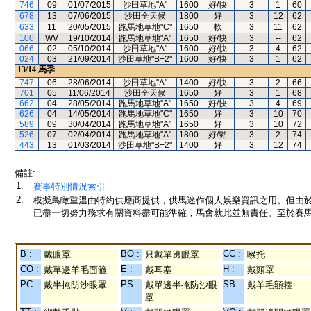
746
09
01/07/2015
沙田草地"A"
1600
好/快
3
1
60
678
13
07/06/2015
沙田全天候
1800
好
3
12
62
633
11
20/05/2015
跑馬地草地"C"
1650
軟
3
11
62
100
WV
19/10/2014
跑馬地草地"A"
1650
好/快
3
--
62
066
02
05/10/2014
沙田草地"A"
1600
好/快
3
4
62
024
03
21/09/2014
沙田草地"B+2"
1600
好/快
3
1
62
13/14
馬季
747
06
28/06/2014
沙田草地"A"
1400
好/快
3
2
66
701
05
11/06/2014
沙田全天候
1650
好
3
1
68
662
04
28/05/2014
跑馬地草地"A"
1650
好/快
3
4
69
626
04
14/05/2014
跑馬地草地"C"
1650
好
3
10
70
589
09
30/04/2014
跑馬地草地"A"
1650
好
3
10
72
526
07
02/04/2014
跑馬地草地"A"
1800
好/黏
3
2
74
443
13
01/03/2014
沙田草地"B+2"
1400
好
3
12
74
備註:
1.
賽事特別情況索引
2.
模擬鳥瞰重溫由特約供應商提供，供馬迷作個人娛樂資訊之用。但由
已盡一切努力務求有關資料盡可能準確，馬會就此並無責任。至於賽馬
B :
BO :
CC :
戴眼罩
只戴單邊眼罩
喉托
CO :
E :
H :
戴單邊羊毛面箍
戴耳塞
戴頭罩
PC :
PS :
SB :
戴半掩防沙眼罩
戴單邊半掩防沙眼
戴羊毛額箍
罩