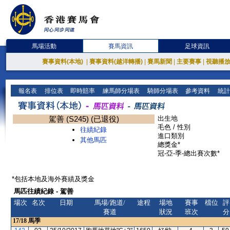
馬場活動
賽馬資訊
足球資訊
賽事資料(本地)
|
賽事資料(越洋轉播)
|
賽馬新聞
|
主要賽事
|
視聽播
報名表
排位表
即時賠率
練馬師分場表
騎師分場表
參考資料
統計
駕善 (S245) (已退役)
出生地
毛色 / 性別
往績紀錄
進口類別
其他馬匹
總獎金*
冠-亞-季-總出賽次數*
*包括本地及海外賽績及獎金
馬匹往績紀錄 - 駕善
場次
名次
日期
馬場/跑道/
途程
場地
賽事
檔位
評
賽道
狀況
班次
分
17/18
馬季