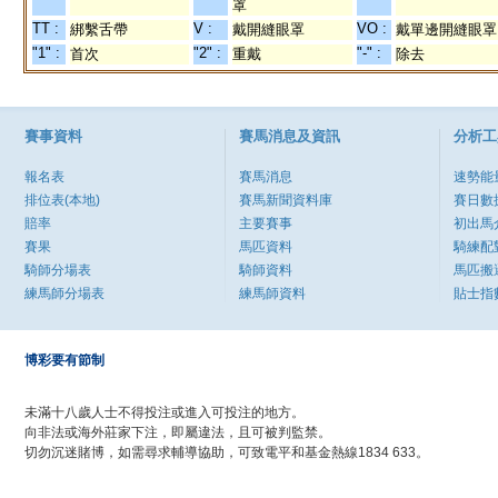
罩
TT :
V :
VO :
綁繫舌帶
戴開縫眼罩
戴單邊開縫眼罩
"1" :
"2" :
"-" :
首次
重戴
除去
賽事資料
賽馬消息及資訊
分析工
報名表
賽馬消息
速勢能
排位表(本地)
賽馬新聞資料庫
賽日數
賠率
主要賽事
初出馬
賽果
馬匹資料
騎練配
騎師分場表
騎師資料
馬匹搬
練馬師分場表
練馬師資料
貼士指
博彩要有節制
未滿十八歲人士不得投注或進入可投注的地方。
向非法或海外莊家下注，即屬違法，且可被判監禁。
切勿沉迷賭博，如需尋求輔導協助，可致電平和基金熱線1834 633。