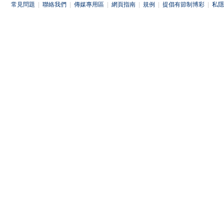
常見問題
|
聯絡我們
|
傳媒專用區
|
網頁指南
|
規例
|
提倡有節制博彩
|
私隱