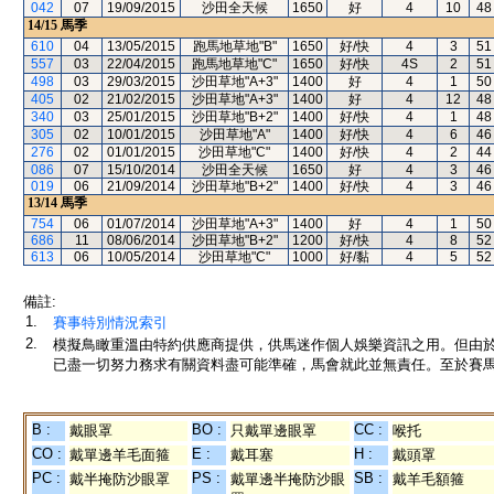
042
07
19/09/2015
沙田全天候
1650
好
4
10
48
14/15
馬季
610
04
13/05/2015
跑馬地草地"B"
1650
好/快
4
3
51
557
03
22/04/2015
跑馬地草地"C"
1650
好/快
4S
2
51
498
03
29/03/2015
沙田草地"A+3"
1400
好
4
1
50
405
02
21/02/2015
沙田草地"A+3"
1400
好
4
12
48
340
03
25/01/2015
沙田草地"B+2"
1400
好/快
4
1
48
305
02
10/01/2015
沙田草地"A"
1400
好/快
4
6
46
276
02
01/01/2015
沙田草地"C"
1400
好/快
4
2
44
086
07
15/10/2014
沙田全天候
1650
好
4
3
46
019
06
21/09/2014
沙田草地"B+2"
1400
好/快
4
3
46
13/14
馬季
754
06
01/07/2014
沙田草地"A+3"
1400
好
4
1
50
686
11
08/06/2014
沙田草地"B+2"
1200
好/快
4
8
52
613
06
10/05/2014
沙田草地"C"
1000
好/黏
4
5
52
備註:
1.
賽事特別情況索引
2.
模擬鳥瞰重溫由特約供應商提供，供馬迷作個人娛樂資訊之用。但由
已盡一切努力務求有關資料盡可能準確，馬會就此並無責任。至於賽馬
B :
BO :
CC :
戴眼罩
只戴單邊眼罩
喉托
CO :
E :
H :
戴單邊羊毛面箍
戴耳塞
戴頭罩
PC :
PS :
SB :
戴半掩防沙眼罩
戴單邊半掩防沙眼
戴羊毛額箍