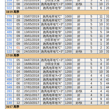
209
07
01/12/2019
沙田全天候
1650
好
5
4
2
116
08
23/10/2019
跑馬地草地"C+3"
1000
好/快
5
10
2
022
09
11/09/2019
跑馬地草地"B"
1000
好
5
6
2
18/19
馬季
779
10
03/07/2019
跑馬地草地"C"
1000
好
5
11
3
696
09
29/05/2019
跑馬地草地"C"
1000
好
5
3
3
622
05
01/05/2019
跑馬地草地"C+3"
1200
好
5
10
3
566
02
10/04/2019
跑馬地草地"A"
1000
好
5
1
3
489
08
13/03/2019
跑馬地草地"B"
1200
好
5
5
3
376
09
30/01/2019
跑馬地草地"A"
1200
好
5
11
3
330
07
12/01/2019
沙田草地"A"
1200
好
5
9
3
228
09
05/12/2018
跑馬地草地"B"
1200
好
5
1
3
174
01
14/11/2018
跑馬地草地"C"
1200
好
5
2
3
122
06
24/10/2018
跑馬地草地"C+3"
1200
好/快
5
10
3
17/18
馬季
770
05
04/07/2018
跑馬地草地"C+3"
1000
好
5
5
3
733
10
16/06/2018
沙田全天候
1200
好
5
4
3
707
04
06/06/2018
跑馬地草地"A"
1200
好
5
8
3
632
04
09/05/2018
跑馬地草地"A"
1200
好
5
10
3
521
07
25/03/2018
沙田草地"A+3"
1000
好
4
4
4
498
07
14/03/2018
跑馬地草地"B"
1200
好
4
4
4
404
06
07/02/2018
跑馬地草地"A"
1200
好
4
5
4
349
03
17/01/2018
跑馬地草地"C"
1200
好
4
1
4
283
02
20/12/2017
跑馬地草地"C+3"
1200
好/快
4
4
4
231
03
29/11/2017
跑馬地草地"A"
1200
好
4
9
4
195
05
15/11/2017
跑馬地草地"C"
1200
好
4
9
4
148
12
29/10/2017
跑馬地草地"A"
1200
好/快
4
3
4
16/17
馬季