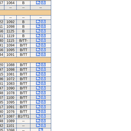
67
1064
B
--
--
--
--
--
--
22
1092
B
11
1098
B
56
1125
B
61
1119
B
40
1115
B/TT-
41
1094
B/TT
56
1095
B/TT
44
1091
B/TT
20
1088
B/TT
97
1098
B/TT
15
1081
B/TT
86
1072
B/TT
61
1083
B/TT
47
1090
B/TT
48
1078
B/TT
07
1100
B/TT
85
1095
B/TT
17
1091
B/TT
80
1076
B/TT
47
1087
B1/TT1
48
1089
--
32
1101
--
05
1098
--