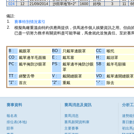
024
12
21/09/2014
沙田草地"B+2"
1600
好/快
3
11
6
備註:
1.
賽事特別情況索引
2.
模擬鳥瞰重溫由特約供應商提供，供馬迷作個人娛樂資訊之用。但由
已盡一切努力務求有關資料盡可能準確，馬會就此並無責任。至於賽馬
B :
BO :
CC :
戴眼罩
只戴單邊眼罩
喉托
CO :
E :
H :
戴單邊羊毛面箍
戴耳塞
戴頭罩
PC :
PS :
SB :
戴半掩防沙眼罩
戴單邊半掩防沙眼
戴羊毛額箍
罩
TT :
V :
VO :
綁繫舌帶
戴開縫眼罩
戴單邊開縫眼罩
"1" :
"2" :
"-" :
首次
重戴
除去
賽事資料
賽馬消息及資訊
分析工
報名表
賽馬消息
速勢能
排位表(本地)
賽馬新聞資料庫
賽日數
賠率
主要賽事
初出馬