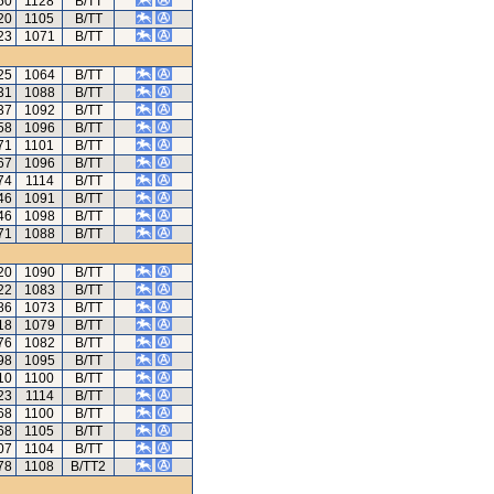
50
1128
B/TT
20
1105
B/TT
23
1071
B/TT
25
1064
B/TT
31
1088
B/TT
37
1092
B/TT
58
1096
B/TT
71
1101
B/TT
67
1096
B/TT
74
1114
B/TT
46
1091
B/TT
46
1098
B/TT
71
1088
B/TT
20
1090
B/TT
22
1083
B/TT
86
1073
B/TT
18
1079
B/TT
76
1082
B/TT
98
1095
B/TT
10
1100
B/TT
23
1114
B/TT
68
1100
B/TT
68
1105
B/TT
07
1104
B/TT
78
1108
B/TT2