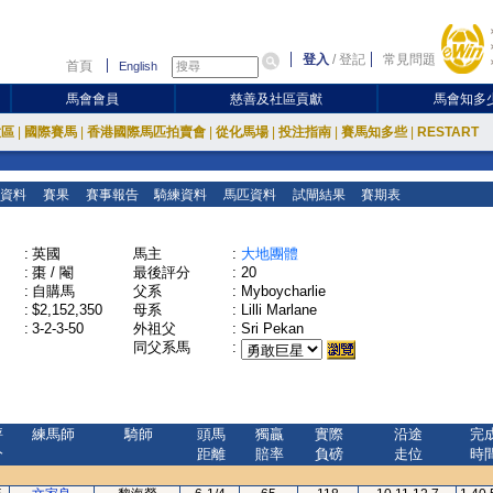
登入
/
登記
常見問題
首頁
English
馬會會員
慈善及社區貢獻
馬會知多
放區
|
國際賽馬
|
香港國際馬匹拍賣會
|
從化馬場
|
投注指南
|
賽馬知多些
|
RESTART
資料
賽果
賽事報告
騎練資料
馬匹資料
試閘結果
賽期表
:
英國
馬主
:
大地團體
:
棗 / 閹
最後評分
:
20
:
自購馬
父系
:
Myboycharlie
:
$2,152,350
母系
:
Lilli Marlane
:
3-2-3-50
外祖父
:
Sri Pekan
同父系馬
:
評
練馬師
騎師
頭馬
獨贏
實際
沿途
完
分
距離
賠率
負磅
走位
時