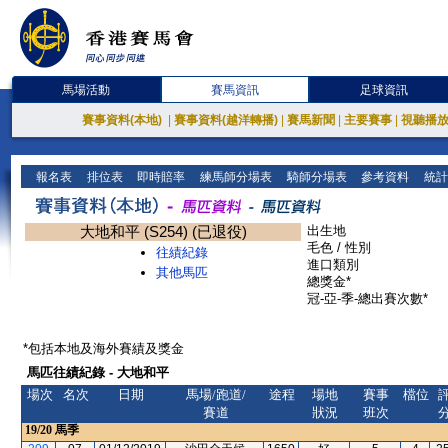
馬場活動
賽馬資訊
足球資訊
賽事資料(本地)
|
賽事資料(越洋轉播)
|
賽馬新聞
|
主要賽事
|
視聽播
報名表
排位表
即時賠率
練馬師分場表
騎師分場表
參考資料
統計
大地和平 (S254) (已退役)
出生地
毛色 / 性別
往績紀錄
進口類別
其他馬匹
總獎金*
冠-亞-季-總出賽次數*
*包括本地及海外賽績及獎金
馬匹往績紀錄 - 大地和平
場次
名次
日期
馬場/跑道/
途程
場地
賽事
檔位
賽道
狀況
班次
19/20
馬季