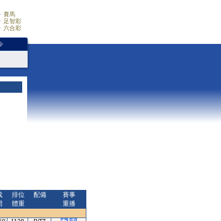
賽馬
足智彩
六合彩
少
成
排位
配備
賽事
間
體重
重播