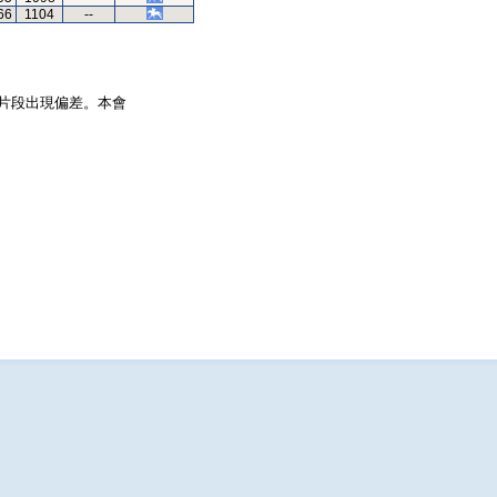
66
1104
--
片段出現偏差。本會