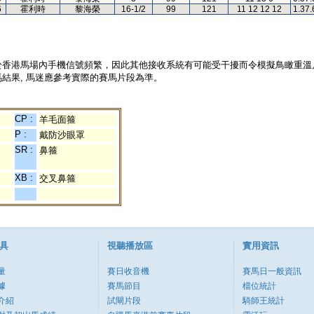
6
霍利時
黎海榮
16-1/2
99
121
11 12 12 12
1.37.
於香港馬場內手機信號頻繁，因此其他接收系統有可能受干擾而令模擬鳥瞰重溫
結果, 馬迷應參考實際的賽馬片段為準。
CP :
羊毛面箍
P :
戴防沙眼罩
SR :
鼻箍
XB :
交叉鼻箍
具
視聽播放區
實用資訊
量
賽日收音機
賽馬日一般資訊
據
賽馬節目
檔位統計
介紹
試閘片段
騎師王統計