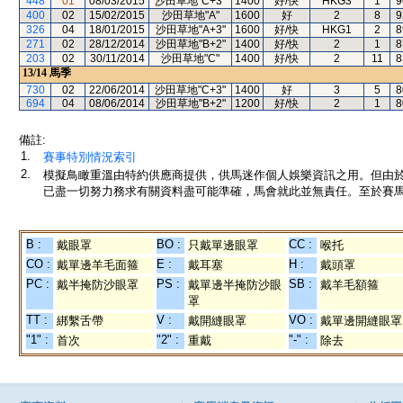
448
01
08/03/2015
沙田草地"C+3"
1400
好/快
HKG3
1
9
400
02
15/02/2015
沙田草地"A"
1600
好
2
8
9
326
04
18/01/2015
沙田草地"A+3"
1600
好/快
HKG1
2
8
271
02
28/12/2014
沙田草地"B+2"
1400
好/快
2
1
8
203
02
30/11/2014
沙田草地"C"
1400
好/快
2
11
8
13/14
馬季
730
02
22/06/2014
沙田草地"C+3"
1400
好
3
5
8
694
04
08/06/2014
沙田草地"B+2"
1200
好/快
2
1
8
備註:
1.
賽事特別情況索引
2.
模擬鳥瞰重溫由特約供應商提供，供馬迷作個人娛樂資訊之用。但由
已盡一切努力務求有關資料盡可能準確，馬會就此並無責任。至於賽馬
B :
BO :
CC :
戴眼罩
只戴單邊眼罩
喉托
CO :
E :
H :
戴單邊羊毛面箍
戴耳塞
戴頭罩
PC :
PS :
SB :
戴半掩防沙眼罩
戴單邊半掩防沙眼
戴羊毛額箍
罩
TT :
V :
VO :
綁繫舌帶
戴開縫眼罩
戴單邊開縫眼罩
"1" :
"2" :
"-" :
首次
重戴
除去