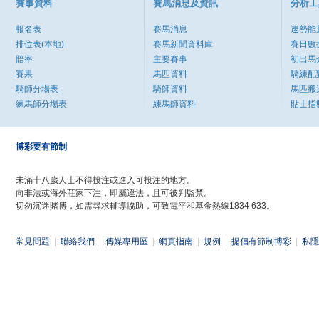
賽事資料
賽馬消息及資訊
分析工
報名表
賽馬消息
速勢能
排位表(本地)
賽馬新聞資料庫
賽日數
賠率
主要賽事
初出馬
賽果
馬匹資料
騎練配
騎師分場表
騎師資料
馬匹搬
練馬師分場表
練馬師資料
貼士指
博彩要有節制
未滿十八歲人士不得投注或進入可投注的地方。
向非法或海外莊家下注，即屬違法，且可被判監禁。
切勿沉迷賭博，如需尋求輔導協助，可致電平和基金熱線1834 633。
常見問題
|
聯絡我們
|
傳媒專用區
|
網頁指南
|
規例
|
提倡有節制博彩
|
私隱