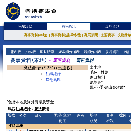
馬場活動
賽馬資訊
足球資訊
賽事資料(本地)
|
賽事資料(越洋轉播)
|
賽馬新聞
|
主要賽事
|
視聽播
報名表
排位表
即時賠率
練馬師分場表
騎師分場表
參考資料
統計
魔法豪情 (S274) (已退役)
出生地
毛色 / 性別
往績紀錄
進口類別
其他馬匹
總獎金*
冠-亞-季-總出賽次數*
*包括本地及海外賽績及獎金
馬匹往績紀錄 - 魔法豪情
場次
名次
日期
馬場/跑道/
途程
場地
賽事
檔位
賽道
狀況
班次
14/15
馬季