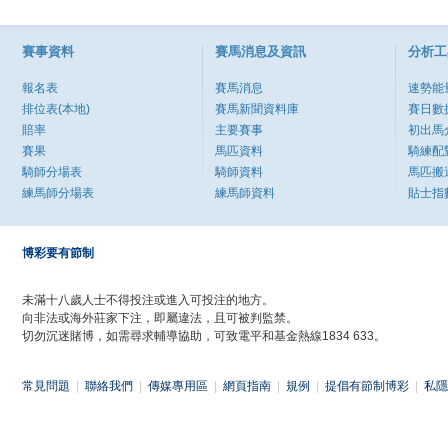
賽事資料
賽馬消息及資訊
分析工
報名表
賽馬消息
速勢能
排位表(本地)
賽馬新聞資料庫
賽日數
賠率
主要賽事
初出馬
賽果
馬匹資料
騎練配
騎師分場表
騎師資料
馬匹搬
練馬師分場表
練馬師資料
貼士指
博彩要有節制
未滿十八歲人士不得投注或進入可投注的地方。
向非法或海外莊家下注，即屬違法，且可被判監禁。
切勿沉迷賭博，如需尋求輔導協助，可致電平和基金熱線1834 633。
常見問題
|
聯絡我們
|
傳媒專用區
|
網頁指南
|
規例
|
提倡有節制博彩
|
私隱