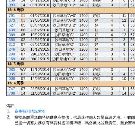
239
14
04/12/2016
沙田草地"C+3"
1400
好/快
3
6
67
093
14
08/10/2016
沙田草地"B+2"
1400
好/快
3
12
67
15/16
馬季
761
01
01/07/2016
沙田草地"A+3"
1400
好/快
4
11
59
673
01
29/05/2016
沙田草地"A+3"
1400
好
4
12
53
527
05
03/04/2016
沙田草地"B+2"
1400
好
4
6
55
439
08
28/02/2016
沙田草地"B"
1400
好
4
1
57
389
05
10/02/2016
沙田草地"C"
1400
好
4
12
57
350
02
24/01/2016
沙田草地"A"
1400
好
4
3
56
312
07
09/01/2016
沙田草地"C"
1200
好
4
4
58
246
10
13/12/2015
沙田草地"A"
1200
好
3
1
60
209
07
29/11/2015
沙田草地"C"
1200
好
3
9
62
159
08
08/11/2015
沙田草地"C+3"
1400
好
3
1
63
14/15
馬季
083
WV
12/10/2014
沙田草地"A+3"
1400
好/快
3
--
65
035
02
24/09/2014
沙田草地"C"
1400
好/快
3
4
63
008
07
14/09/2014
沙田草地"A"
1200
好/快
3
10
63
13/14
馬季
747
07
28/06/2014
沙田草地"A"
1400
好/快
3
11
66
700
14
11/06/2014
沙田草地"B+2"
1200
好/快
3
14
66
備註:
1.
賽事特別情況索引
2.
模擬鳥瞰重溫由特約供應商提供，供馬迷作個人娛樂資訊之用。但由
已盡一切努力務求有關資料盡可能準確，馬會就此並無責任。至於賽馬