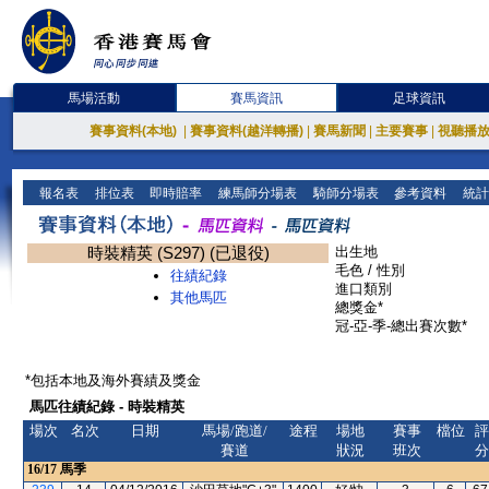
馬場活動
賽馬資訊
足球資訊
賽事資料(本地)
|
賽事資料(越洋轉播)
|
賽馬新聞
|
主要賽事
|
視聽播
報名表
排位表
即時賠率
練馬師分場表
騎師分場表
參考資料
統計
時裝精英 (S297) (已退役)
出生地
毛色 / 性別
往績紀錄
進口類別
其他馬匹
總獎金*
冠-亞-季-總出賽次數*
*包括本地及海外賽績及獎金
馬匹往績紀錄 - 時裝精英
場次
名次
日期
馬場/跑道/
途程
場地
賽事
檔位
評
賽道
狀況
班次
分
16/17
馬季