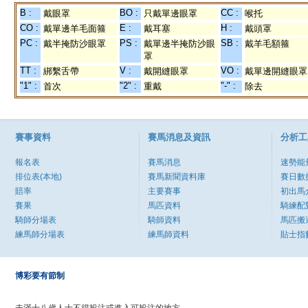
B :
BO :
CC :
戴眼罩
只戴單邊眼罩
喉托
CO :
E :
H :
戴單邊羊毛面箍
戴耳塞
戴頭罩
PC :
PS :
SB :
戴半掩防沙眼罩
戴單邊半掩防沙眼
戴羊毛額箍
罩
TT :
V :
VO :
綁繫舌帶
戴開縫眼罩
戴單邊開縫眼罩
"1" :
"2" :
"-" :
首次
重戴
除去
賽事資料
賽馬消息及資訊
分析工
報名表
賽馬消息
速勢能
排位表(本地)
賽馬新聞資料庫
賽日數
賠率
主要賽事
初出馬
賽果
馬匹資料
騎練配
騎師分場表
騎師資料
馬匹搬
練馬師分場表
練馬師資料
貼士指
博彩要有節制