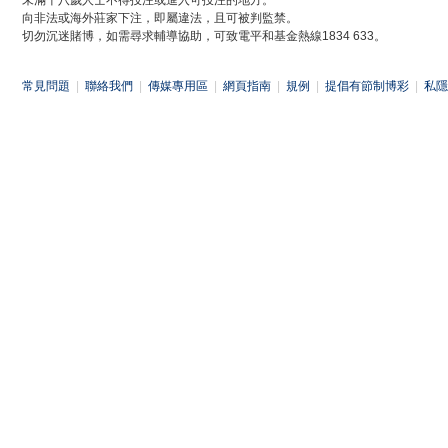
未滿十八歲人士不得投注或進入可投注的地方。
向非法或海外莊家下注，即屬違法，且可被判監禁。
切勿沉迷賭博，如需尋求輔導協助，可致電平和基金熱線1834 633。
常見問題
|
聯絡我們
|
傳媒專用區
|
網頁指南
|
規例
|
提倡有節制博彩
|
私隱