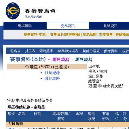
馬場活動
賽馬資訊
足球資訊
賽事資料(本地)
|
賽事資料(越洋轉播)
|
賽馬新聞
|
主要賽事
|
視聽播
報名表
排位表
即時賠率
練馬師分場表
騎師分場表
參考資料
統計
帝飛星 (S302) (已退役)
出生地
毛色 / 性別
往績紀錄
進口類別
其他馬匹
總獎金*
冠-亞-季-總出賽次數*
*包括本地及海外賽績及獎金
馬匹往績紀錄 - 帝飛星
場次
名次
日期
馬場/跑道/
途程
場地
賽事
檔
評
賽道
狀況
班次
位
分
15/16
馬季