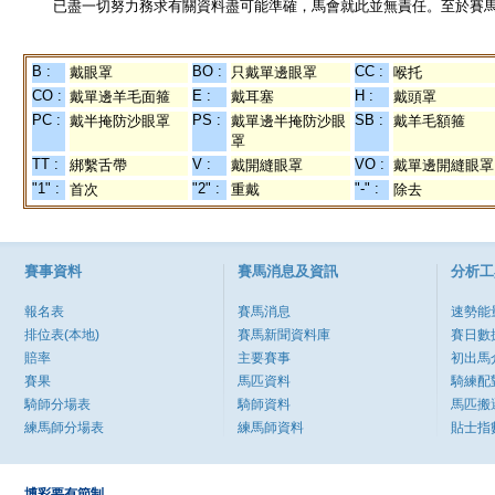
已盡一切努力務求有關資料盡可能準確，馬會就此並無責任。至於賽馬
B :
BO :
CC :
戴眼罩
只戴單邊眼罩
喉托
CO :
E :
H :
戴單邊羊毛面箍
戴耳塞
戴頭罩
PC :
PS :
SB :
戴半掩防沙眼罩
戴單邊半掩防沙眼
戴羊毛額箍
罩
TT :
V :
VO :
綁繫舌帶
戴開縫眼罩
戴單邊開縫眼罩
"1" :
"2" :
"-" :
首次
重戴
除去
賽事資料
賽馬消息及資訊
分析工
報名表
賽馬消息
速勢能
排位表(本地)
賽馬新聞資料庫
賽日數
賠率
主要賽事
初出馬
賽果
馬匹資料
騎練配
騎師分場表
騎師資料
馬匹搬
練馬師分場表
練馬師資料
貼士指
博彩要有節制