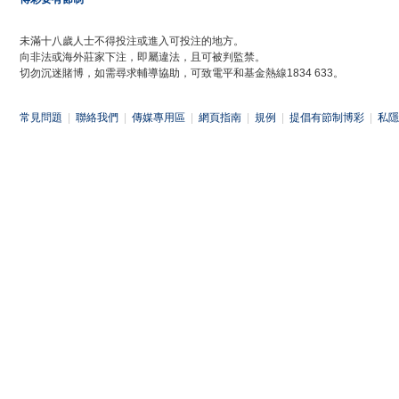
未滿十八歲人士不得投注或進入可投注的地方。
向非法或海外莊家下注，即屬違法，且可被判監禁。
切勿沉迷賭博，如需尋求輔導協助，可致電平和基金熱線1834 633。
常見問題
|
聯絡我們
|
傳媒專用區
|
網頁指南
|
規例
|
提倡有節制博彩
|
私隱