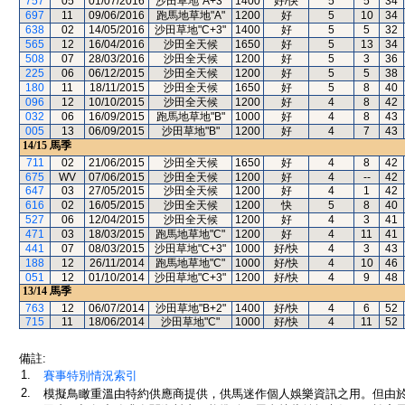
757
05
01/07/2016
沙田草地"A+3"
1400
好/快
5
5
34
697
11
09/06/2016
跑馬地草地"A"
1200
好
5
10
34
638
02
14/05/2016
沙田草地"C+3"
1400
好
5
5
32
565
12
16/04/2016
沙田全天候
1650
好
5
13
34
508
07
28/03/2016
沙田全天候
1200
好
5
3
36
225
06
06/12/2015
沙田全天候
1200
好
5
5
38
180
11
18/11/2015
沙田全天候
1650
好
5
8
40
096
12
10/10/2015
沙田全天候
1200
好
4
8
42
032
06
16/09/2015
跑馬地草地"B"
1000
好
4
8
43
005
13
06/09/2015
沙田草地"B"
1200
好
4
7
43
14/15
馬季
711
02
21/06/2015
沙田全天候
1650
好
4
8
42
675
WV
07/06/2015
沙田全天候
1200
好
4
--
42
647
03
27/05/2015
沙田全天候
1200
好
4
1
42
616
02
16/05/2015
沙田全天候
1200
快
5
8
40
527
06
12/04/2015
沙田全天候
1200
好
4
3
41
471
03
18/03/2015
跑馬地草地"C"
1200
好
4
11
41
441
07
08/03/2015
沙田草地"C+3"
1000
好/快
4
3
43
188
12
26/11/2014
跑馬地草地"C"
1000
好/快
4
10
46
051
12
01/10/2014
沙田草地"C+3"
1200
好/快
4
9
48
13/14
馬季
763
12
06/07/2014
沙田草地"B+2"
1400
好/快
4
6
52
715
11
18/06/2014
沙田草地"C"
1000
好/快
4
11
52
備註:
1.
賽事特別情況索引
2.
模擬鳥瞰重溫由特約供應商提供，供馬迷作個人娛樂資訊之用。但由