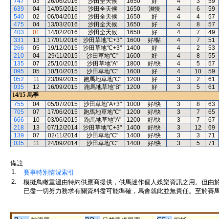
747
03
26/06/2016
沙田全天候
1650
好
4
3
59
639
04
14/05/2016
沙田全天候
1650
濕慢
4
6
59
540
02
06/04/2016
沙田全天候
1650
好
4
4
57
475
04
13/03/2016
沙田全天候
1650
好
4
8
57
403
01
14/02/2016
沙田全天候
1650
好
4
7
49
331
13
17/01/2016
沙田草地"C+3"
1600
好/黏
4
7
51
266
05
19/12/2015
沙田草地"C+3"
1400
好
4
2
53
210
04
29/11/2015
沙田草地"C"
1600
好
4
8
55
135
07
25/10/2015
沙田草地"A"
1800
好/快
4
5
57
095
05
10/10/2015
沙田草地"C"
1600
好
4
10
59
052
11
23/09/2015
跑馬地草地"C"
1200
好
3
2
61
035
12
16/09/2015
跑馬地草地"B"
1200
好
3
5
61
14/15
馬季
755
04
05/07/2015
沙田草地"A+3"
1000
好/快
3
8
63
705
07
17/06/2015
跑馬地草地"C"
1200
好/快
3
7
65
666
10
03/06/2015
跑馬地草地"A"
1200
好/快
3
7
67
218
13
07/12/2014
沙田草地"C+3"
1400
好/快
3
12
69
139
07
02/11/2014
沙田草地"C"
1400
好/快
3
3
71
035
11
24/09/2014
沙田草地"C"
1400
好/快
3
5
71
備註:
1.
賽事特別情況索引
2.
模擬鳥瞰重溫由特約供應商提供，供馬迷作個人娛樂資訊之用。但由
已盡一切努力務求有關資料盡可能準確，馬會就此並無責任。至於賽馬