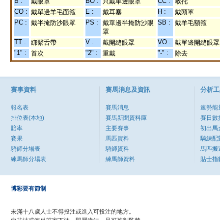
B :
BO :
CC :
戴眼罩
只戴單邊眼罩
喉托
CO :
E :
H :
戴單邊羊毛面箍
戴耳塞
戴頭罩
PC :
PS :
SB :
戴半掩防沙眼罩
戴單邊半掩防沙眼
戴羊毛額箍
罩
TT :
V :
VO :
綁繫舌帶
戴開縫眼罩
戴單邊開縫眼罩
"1" :
"2" :
"-" :
首次
重戴
除去
賽事資料
賽馬消息及資訊
分析工
報名表
賽馬消息
速勢能
排位表(本地)
賽馬新聞資料庫
賽日數
賠率
主要賽事
初出馬
賽果
馬匹資料
騎練配
騎師分場表
騎師資料
馬匹搬
練馬師分場表
練馬師資料
貼士指
博彩要有節制
未滿十八歲人士不得投注或進入可投注的地方。