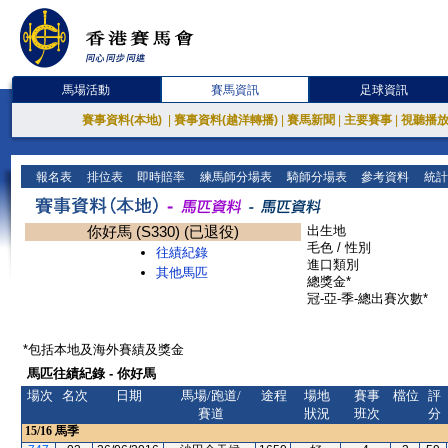
馬場活動
賽馬資訊
足球資訊
賽事資料(本地)
|
賽事資料(越洋轉播)
|
賽馬新聞
|
主要賽事
|
視聽播
報名表
排位表
即時賠率
練馬師分場表
騎師分場表
參考資料
統計
你好馬 (S330) (已退役)
出生地
毛色 / 性別
往績紀錄
進口類別
其他馬匹
總獎金*
冠-亞-季-總出賽次數*
*包括本地及海外賽績及獎金
馬匹往績紀錄 - 你好馬
場次
名次
日期
馬場/跑道/
途程
場地
賽事
檔位
評
賽道
狀況
班次
分
15/16
馬季