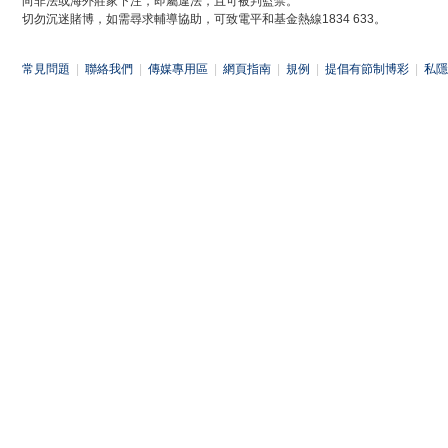
向非法或海外莊家下注，即屬違法，且可被判監禁。
切勿沉迷賭博，如需尋求輔導協助，可致電平和基金熱線1834 633。
常見問題
|
聯絡我們
|
傳媒專用區
|
網頁指南
|
規例
|
提倡有節制博彩
|
私隱