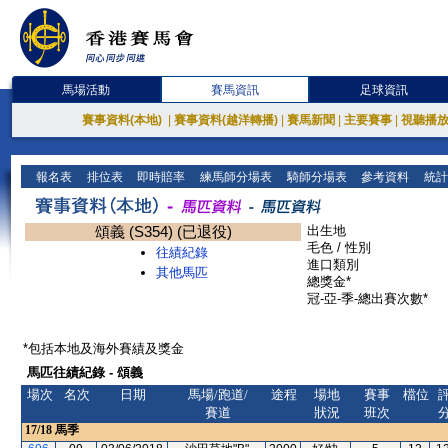
馬場活動
賽馬資訊
足球資訊
賽事資料(本地)
|
賽事資料(越洋轉播)
|
賽馬新聞
|
主要賽事
|
視聽播
報名表
排位表
即時賠率
練馬師分場表
騎師分場表
參考資料
統計
頌義 (S354) (已退役)
出生地
毛色 / 性別
往績紀錄
進口類別
其他馬匹
總獎金*
冠-亞-季-總出賽次數*
*包括本地及海外賽績及獎金
馬匹往績紀錄 - 頌義
場次
名次
日期
馬場/跑道/
途程
場地
賽事
檔位
賽道
狀況
班次
17/18
馬季