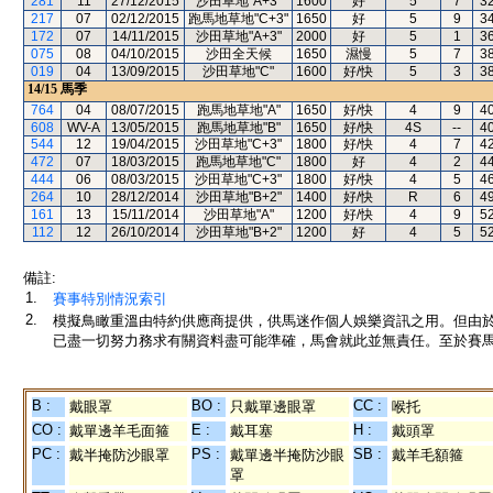
281
11
27/12/2015
沙田草地"A+3"
1600
好
5
7
3
217
07
02/12/2015
跑馬地草地"C+3"
1650
好
5
9
3
172
07
14/11/2015
沙田草地"A+3"
2000
好
5
1
3
075
08
04/10/2015
沙田全天候
1650
濕慢
5
7
3
019
04
13/09/2015
沙田草地"C"
1600
好/快
5
3
3
14/15
馬季
764
04
08/07/2015
跑馬地草地"A"
1650
好/快
4
9
4
608
WV-A
13/05/2015
跑馬地草地"B"
1650
好/快
4S
--
4
544
12
19/04/2015
沙田草地"C+3"
1800
好/快
4
7
4
472
07
18/03/2015
跑馬地草地"C"
1800
好
4
2
4
444
06
08/03/2015
沙田草地"C+3"
1800
好/快
4
5
4
264
10
28/12/2014
沙田草地"B+2"
1400
好/快
R
6
4
161
13
15/11/2014
沙田草地"A"
1200
好/快
4
9
5
112
12
26/10/2014
沙田草地"B+2"
1200
好
4
5
5
備註:
1.
賽事特別情況索引
2.
模擬鳥瞰重溫由特約供應商提供，供馬迷作個人娛樂資訊之用。但由
已盡一切努力務求有關資料盡可能準確，馬會就此並無責任。至於賽馬
B :
BO :
CC :
戴眼罩
只戴單邊眼罩
喉托
CO :
E :
H :
戴單邊羊毛面箍
戴耳塞
戴頭罩
PC :
PS :
SB :
戴半掩防沙眼罩
戴單邊半掩防沙眼
戴羊毛額箍
罩