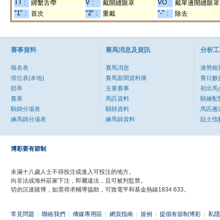
TT :
V :
VO :
綁繫舌帶
戴開縫眼罩
戴單邊開縫眼罩
"1" :
"2" :
"-" :
首次
重戴
除去
賽事資料
賽馬消息及資訊
分析工
報名表
賽馬消息
速勢能
排位表(本地)
賽馬新聞資料庫
賽日數
賠率
主要賽事
初出馬
賽果
馬匹資料
騎練配
騎師分場表
騎師資料
馬匹搬
練馬師分場表
練馬師資料
貼士指
博彩要有節制
未滿十八歲人士不得投注或進入可投注的地方。
向非法或海外莊家下注，即屬違法，且可被判監禁。
切勿沉迷賭博，如需尋求輔導協助，可致電平和基金熱線1834 633。
常見問題
|
聯絡我們
|
傳媒專用區
|
網頁指南
|
規例
|
提倡有節制博彩
|
私隱