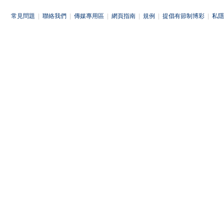
常見問題
|
聯絡我們
|
傳媒專用區
|
網頁指南
|
規例
|
提倡有節制博彩
|
私隱