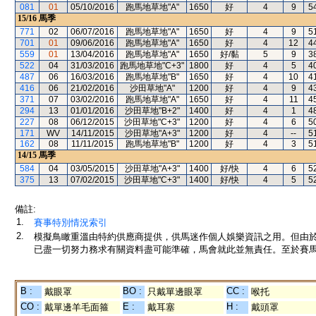
081
01
05/10/2016
跑馬地草地"A"
1650
好
4
9
5
15/16
馬季
771
02
06/07/2016
跑馬地草地"A"
1650
好
4
9
5
701
01
09/06/2016
跑馬地草地"A"
1650
好
4
12
4
559
01
13/04/2016
跑馬地草地"A"
1650
好/黏
5
9
3
522
04
31/03/2016
跑馬地草地"C+3"
1800
好
4
5
4
487
06
16/03/2016
跑馬地草地"B"
1650
好
4
10
4
416
06
21/02/2016
沙田草地"A"
1200
好
4
9
4
371
07
03/02/2016
跑馬地草地"A"
1650
好
4
11
4
294
13
01/01/2016
沙田草地"B+2"
1400
好
4
1
4
227
08
06/12/2015
沙田草地"C+3"
1200
好
4
6
5
171
WV
14/11/2015
沙田草地"A+3"
1200
好
4
--
5
162
08
11/11/2015
跑馬地草地"B"
1200
好
4
3
5
14/15
馬季
584
04
03/05/2015
沙田草地"A+3"
1400
好/快
4
6
5
375
13
07/02/2015
沙田草地"C+3"
1400
好/快
4
5
5
備註:
1.
賽事特別情況索引
2.
模擬鳥瞰重溫由特約供應商提供，供馬迷作個人娛樂資訊之用。但由
已盡一切努力務求有關資料盡可能準確，馬會就此並無責任。至於賽馬
B :
BO :
CC :
戴眼罩
只戴單邊眼罩
喉托
CO :
E :
H :
戴單邊羊毛面箍
戴耳塞
戴頭罩