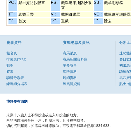
PC :
PS :
SB :
戴半掩防沙眼罩
戴單邊半掩防沙眼
戴羊毛額箍
罩
TT :
V :
VO :
綁繫舌帶
戴開縫眼罩
戴單邊開縫眼罩
"1" :
"2" :
"-" :
首次
重戴
除去
賽事資料
賽馬消息及資訊
分析工
報名表
賽馬消息
速勢能
排位表(本地)
賽馬新聞資料庫
賽日數
賠率
主要賽事
初出馬
賽果
馬匹資料
騎練配
騎師分場表
騎師資料
馬匹搬
練馬師分場表
練馬師資料
貼士指
博彩要有節制
未滿十八歲人士不得投注或進入可投注的地方。
向非法或海外莊家下注，即屬違法，且可被判監禁。
切勿沉迷賭博，如需尋求輔導協助，可致電平和基金熱線1834 633。