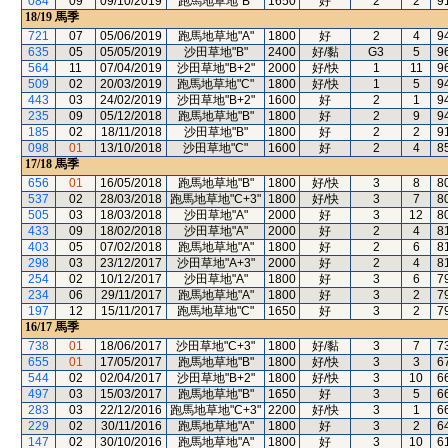
084
09
09/10/2019
跑馬地草地"B"
1650
好
2
2
9
18/19
馬季
721
07
05/06/2019
跑馬地草地"A"
1800
好
2
4
9
635
05
05/05/2019
沙田草地"B"
2400
好/黏
G3
5
9
564
11
07/04/2019
沙田草地"B+2"
2000
好/快
1
11
9
509
02
20/03/2019
跑馬地草地"C"
1800
好/快
1
5
9
443
03
24/02/2019
沙田草地"B+2"
1600
好
2
1
9
235
09
05/12/2018
跑馬地草地"B"
1800
好
2
9
9
185
02
18/11/2018
沙田草地"B"
1800
好
2
2
9
098
01
13/10/2018
沙田草地"C"
1600
好
2
4
8
17/18
馬季
656
01
16/05/2018
跑馬地草地"B"
1800
好/快
3
8
8
537
02
28/03/2018
跑馬地草地"C+3"
1800
好/快
3
7
8
505
03
18/03/2018
沙田草地"A"
2000
好
3
12
8
433
09
18/02/2018
沙田草地"A"
2000
好
2
4
8
403
05
07/02/2018
跑馬地草地"A"
1800
好
2
6
8
298
03
23/12/2017
沙田草地"A+3"
2000
好
2
4
8
254
02
10/12/2017
沙田草地"A"
1800
好
3
6
7
234
06
29/11/2017
跑馬地草地"A"
1800
好
3
2
7
197
12
15/11/2017
跑馬地草地"C"
1650
好
3
2
7
16/17
馬季
738
01
18/06/2017
沙田草地"C+3"
1800
好/黏
3
7
7
655
01
17/05/2017
跑馬地草地"B"
1800
好/快
3
3
6
544
02
02/04/2017
沙田草地"B+2"
1800
好/快
3
10
6
497
03
15/03/2017
跑馬地草地"B"
1650
好
3
5
6
283
03
22/12/2016
跑馬地草地"C+3"
2200
好/快
3
1
6
229
02
30/11/2016
跑馬地草地"A"
1800
好
3
2
6
147
02
30/10/2016
跑馬地草地"A"
1800
好
3
10
6