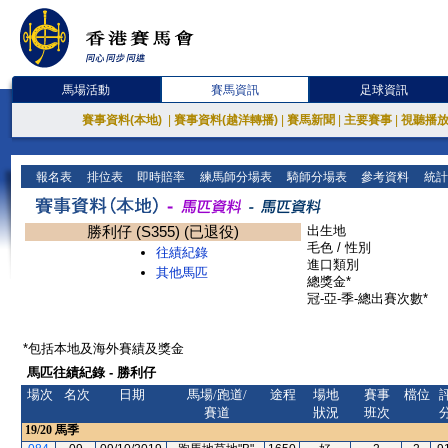
馬場活動
賽馬資訊
足球資訊
賽事資料(本地)
|
賽事資料(越洋轉播)
|
賽馬新聞
|
主要賽事
|
視聽播
報名表
排位表
即時賠率
練馬師分場表
騎師分場表
參考資料
統計
勝利仔 (S355) (已退役)
出生地
毛色 / 性別
往績紀錄
進口類別
其他馬匹
總獎金*
冠-亞-季-總出賽次數*
*包括本地及海外賽績及獎金
馬匹往績紀錄 - 勝利仔
場次
名次
日期
馬場/跑道/
途程
場地
賽事
檔位
賽道
狀況
班次
19/20
馬季