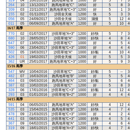
329
04
10/01/2018
跑馬地草地"B"
1000
好
5
7
3
264
10
13/12/2017
跑馬地草地"C"
1650
好
5
8
3
209
03
22/11/2017
跑馬地草地"C+3"
1200
好
5
1
3
155
02
01/11/2017
沙田全天候
1200
快
5
3
3
056
05
24/09/2017
沙田全天候
1200
濕慢
5
12
4
011
05
06/09/2017
跑馬地草地"A"
1200
好
5
10
4
16/17
馬季
770
02
01/07/2017
沙田草地"A+3"
1200
好/快
5
7
3
680
10
28/05/2017
沙田草地"A"
1000
好/快
4
8
4
647
07
13/05/2017
沙田草地"C"
1000
好
4
5
4
590
06
23/04/2017
沙田草地"C+3"
1000
好
4
4
4
502
05
19/03/2017
沙田草地"A"
1000
好/黏
4
10
4
426
01
19/02/2017
沙田全天候
1200
好
5
5
3
362
UR
25/01/2017
跑馬地草地"C+3"
1000
好
5
9
3
15/16
馬季
547
WV
10/04/2016
沙田草地"C"
1200
好/黏
5
--
3
482
07
16/03/2016
跑馬地草地"B"
1000
好
5
5
4
464
03
09/03/2016
跑馬地草地"A"
1200
好/黏
5
6
4
387
02
10/02/2016
沙田草地"C"
1200
好
5
8
3
328
06
17/01/2016
沙田草地"C+3"
1000
好/黏
4
12
4
293
03
01/01/2016
沙田草地"B+2"
1000
好
4
4
4
14/15
馬季
591
04
06/05/2015
跑馬地草地"A"
1200
好/快
4
12
4
535
03
15/04/2015
跑馬地草地"B"
1200
好/快
4
7
4
478
09
21/03/2015
沙田草地"C+3"
1000
好
4
2
4
441
03
08/03/2015
沙田草地"C+3"
1000
好/快
4
5
4
367
09
04/02/2015
跑馬地草地"A"
1200
好
4
6
4
319
09
18/01/2015
沙田草地"A+3"
1200
好/快
4
7
4