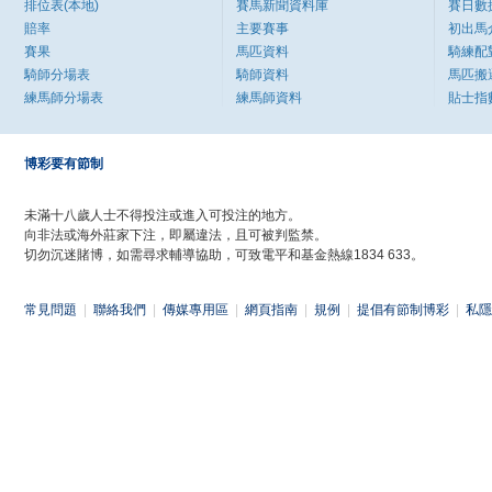
排位表(本地)
賽馬新聞資料庫
賽日數
賠率
主要賽事
初出馬
賽果
馬匹資料
騎練配
騎師分場表
騎師資料
馬匹搬
練馬師分場表
練馬師資料
貼士指
博彩要有節制
未滿十八歲人士不得投注或進入可投注的地方。
向非法或海外莊家下注，即屬違法，且可被判監禁。
切勿沉迷賭博，如需尋求輔導協助，可致電平和基金熱線1834 633。
常見問題
|
聯絡我們
|
傳媒專用區
|
網頁指南
|
規例
|
提倡有節制博彩
|
私隱