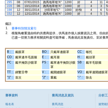
295
08
07/01/2015
跑馬地草地"A"
1200
好
4
11
4
228
06
10/12/2014
跑馬地草地"A"
1000
好
4
3
5
198
12
30/11/2014
沙田草地"C"
1000
好/快
4
6
5
152
12
12/11/2014
跑馬地草地"A"
1000
好
4
5
5
備註:
1.
賽事特別情況索引
2.
模擬鳥瞰重溫由特約供應商提供，供馬迷作個人娛樂資訊之用。但由
已盡一切努力務求有關資料盡可能準確，馬會就此並無責任。至於賽馬
B :
BO :
CC :
戴眼罩
只戴單邊眼罩
喉托
CO :
E :
H :
戴單邊羊毛面箍
戴耳塞
戴頭罩
PC :
PS :
SB :
戴半掩防沙眼罩
戴單邊半掩防沙眼
戴羊毛額箍
罩
TT :
V :
VO :
綁繫舌帶
戴開縫眼罩
戴單邊開縫眼罩
"1" :
"2" :
"-" :
首次
重戴
除去
賽事資料
賽馬消息及資訊
分析工
報名表
賽馬消息
速勢能