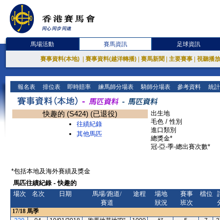
馬場活動
賽馬資訊
足球資訊
賽事資料(本地)
|
賽事資料(越洋轉播)
|
賽馬新聞
|
主要賽事
|
視聽播
報名表
排位表
即時賠率
練馬師分場表
騎師分場表
參考資料
統計
快趣的 (S424) (已退役)
出生地
毛色 / 性別
往績紀錄
進口類別
其他馬匹
總獎金*
冠-亞-季-總出賽次數*
*包括本地及海外賽績及獎金
馬匹往績紀錄 - 快趣的
場次
名次
日期
馬場/跑道/
途程
場地
賽事
檔位
賽道
狀況
班次
17/18
馬季