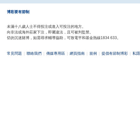
博彩要有節制
未滿十八歲人士不得投注或進入可投注的地方。
向非法或海外莊家下注，即屬違法，且可被判監禁。
切勿沉迷賭博，如需尋求輔導協助，可致電平和基金熱線1834 633。
常見問題
|
聯絡我們
|
傳媒專用區
|
網頁指南
|
規例
|
提倡有節制博彩
|
私隱