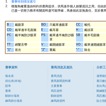
1.
賽事特別情況索引
2.
模擬鳥瞰重溫由特約供應商提供，供馬迷作個人娛樂資訊之用。但由
已盡一切努力務求有關資料盡可能準確，馬會就此並無責任。至於賽馬
B :
BO :
CC :
戴眼罩
只戴單邊眼罩
喉托
CO :
E :
H :
戴單邊羊毛面箍
戴耳塞
戴頭罩
PC :
PS :
SB :
戴半掩防沙眼罩
戴單邊半掩防沙眼
戴羊毛額箍
罩
TT :
V :
VO :
綁繫舌帶
戴開縫眼罩
戴單邊開縫眼罩
"1" :
"2" :
"-" :
首次
重戴
除去
賽事資料
賽馬消息及資訊
分析工
報名表
賽馬消息
速勢能
排位表(本地)
賽馬新聞資料庫
賽日數
賠率
主要賽事
初出馬
賽果
馬匹資料
騎練配
騎師分場表
騎師資料
馬匹搬
練馬師分場表
練馬師資料
貼士指