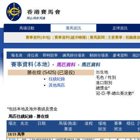
馬場活動
賽馬資訊
足球資訊
賽事資料(本地)
|
賽事資料(越洋轉播)
|
賽馬新聞
|
主要賽事
|
視聽播
報名表
排位表
即時賠率
練馬師分場表
騎師分場表
參考資料
統計
勝在煌 (S425) (已退役)
出生地
毛色 / 性別
往績紀錄
進口類別
其他馬匹
總獎金*
冠-亞-季-總出賽次數*
*包括本地及海外賽績及獎金
馬匹往績紀錄 - 勝在煌
場次
名次
日期
馬場/跑道/
途程
場地
賽事
檔位
賽道
狀況
班次
18/19
馬季