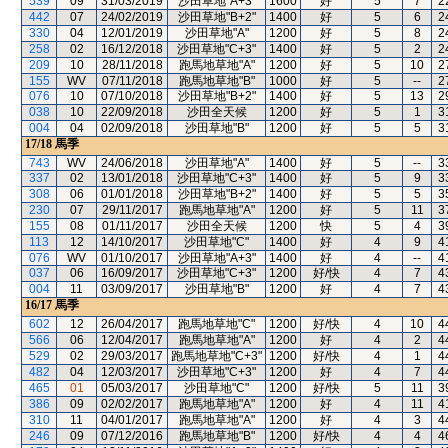
539
09
31/03/2019
沙田草地"A+3"
1600
好
5
7
2
442
07
24/02/2019
沙田草地"B+2"
1400
好
5
6
2
330
04
12/01/2019
沙田草地"A"
1200
好
5
8
2
258
02
16/12/2018
沙田草地"C+3"
1400
好
5
2
2
209
10
28/11/2018
跑馬地草地"A"
1200
好
5
10
2
155
WV
07/11/2018
跑馬地草地"B"
1000
好
5
--
2
076
10
07/10/2018
沙田草地"B+2"
1400
好
5
13
2
038
10
22/09/2018
沙田全天候
1200
好
5
1
3
004
04
02/09/2018
沙田草地"B"
1200
好
5
5
3
17/18
馬季
743
WV
24/06/2018
沙田草地"A"
1400
好
5
--
3
337
02
13/01/2018
沙田草地"C+3"
1400
好
5
9
3
308
06
01/01/2018
沙田草地"B+2"
1400
好
5
5
3
230
07
29/11/2017
跑馬地草地"A"
1200
好
5
11
3
155
08
01/11/2017
沙田全天候
1200
快
5
4
3
113
12
14/10/2017
沙田草地"C"
1400
好
4
9
4
076
WV
01/10/2017
沙田草地"A+3"
1400
好
4
--
4
037
06
16/09/2017
沙田草地"C+3"
1200
好/快
4
7
4
004
11
03/09/2017
沙田草地"B"
1200
好
4
7
4
16/17
馬季
602
12
26/04/2017
跑馬地草地"C"
1200
好/快
4
10
4
566
06
12/04/2017
跑馬地草地"A"
1200
好
4
2
4
529
02
29/03/2017
跑馬地草地"C+3"
1200
好/快
4
1
4
482
04
12/03/2017
沙田草地"C+3"
1200
好
4
7
4
465
01
05/03/2017
沙田草地"C"
1200
好/快
5
11
3
386
09
02/02/2017
跑馬地草地"A"
1200
好
4
11
4
310
11
04/01/2017
跑馬地草地"A"
1200
好
4
3
4
246
09
07/12/2016
跑馬地草地"B"
1200
好/快
4
4
4