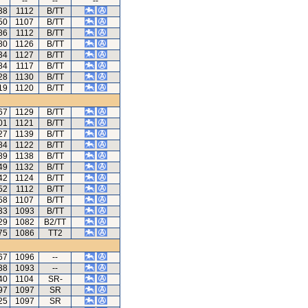
--
--
--
38
1112
B/TT
50
1107
B/TT
86
1112
B/TT
80
1126
B/TT
34
1127
B/TT
84
1117
B/TT
28
1130
B/TT
19
1120
B/TT
67
1129
B/TT
01
1121
B/TT
27
1139
B/TT
84
1122
B/TT
89
1138
B/TT
49
1132
B/TT
42
1124
B/TT
52
1112
B/TT
58
1107
B/TT
33
1093
B/TT
29
1082
B2/TT
75
1086
TT2
67
1096
--
38
1093
--
40
1104
SR-
97
1097
SR
25
1097
SR