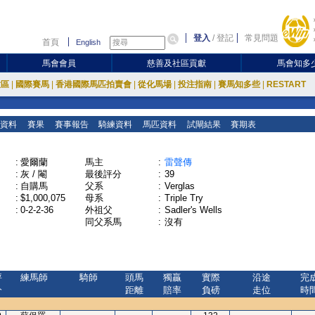
登入
/
登記
常見問題
首頁
English
馬會會員
慈善及社區貢獻
馬會知多
放區
|
國際賽馬
|
香港國際馬匹拍賣會
|
從化馬場
|
投注指南
|
賽馬知多些
|
RESTART
資料
賽果
賽事報告
騎練資料
馬匹資料
試閘結果
賽期表
:
愛爾蘭
馬主
:
雷聲傳
:
灰 / 閹
最後評分
:
39
:
自購馬
父系
:
Verglas
:
$1,000,075
母系
:
Triple Try
:
0-2-2-36
外祖父
:
Sadler's Wells
同父系馬
:
沒有
評
練馬師
騎師
頭馬
獨贏
實際
沿途
完
分
距離
賠率
負磅
走位
時