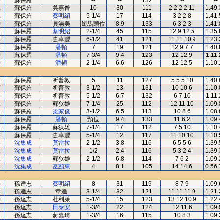
9
蘇保羅
--
--
132
--
--
1
蘇保羅
吳嘉晉
10
30
111
2 2 2 2 11
1.49.
1
蘇保羅
蔡明紹
5-1/4
17
114
3 2 2 8
1.41.
0
蘇保羅
貝湯美
短馬頭位
8.9
133
6 3 2 3
1.41.
2
蘇保羅
蔡明紹
2-1/4
45
115
12 9 12 5
1.35.
5
蘇保羅
史卓豐
6-1/2
41
121
11 11 10 9
1.23.
8
蘇保羅
潘頓
7
19
121
12 9 7 7
1.40.
0
蘇保羅
潘頓
7-3/4
9.4
123
12 12 9
1.11.
0
蘇保羅
潘頓
2-1/4
6.6
126
12 12 5
1.10.
4
蘇保羅
祈普敦
5
11
127
5 5 5 10
1.40.
7
蘇保羅
祈普敦
3-1/2
13
131
10 10 6
1.10.
9
蘇保羅
祈普敦
5-1/2
6.7
132
6 7 10
1.11.
1
蘇保羅
蘇狄雄
7-1/4
25
112
12 11 10
1.09.
1
蘇保羅
梁家俊
3-1/2
6.5
113
10 8 6
1.08.
9
蘇保羅
潘頓
頸位
9.4
133
11 6 2
1.09.
1
蘇保羅
蘇狄雄
7-1/4
17
112
7 5 10
1.10.
3
蘇保羅
史卓豐
5-1/4
12
117
11 10 10
1.10.
3
沈集成
莫雷拉
2-1/2
3.8
116
6 5 5 6
1.39.
2
沈集成
莫雷拉
1/2
2.4
116
5 3 2 4
1.39.
2
沈集成
蘇狄雄
2-1/2
6.8
114
7 6 2
1.09.
2
沈集成
巫顯東
4
8.1
105
14 14 6
0.56.
6
孫達志
蔡明紹
8
31
119
8 7 9
1.09.
8
孫達志
韋達
3-1/4
32
121
11 11 11 9
1.21.
0
孫達志
杜利萊
5-1/4
15
123
13 12 10 9
1.22.
1
孫達志
田泰安
1-3/4
22
124
12 11 6
1.09.
1
孫達志
蔣嘉琦
1-3/4
16
115
10 8 3
1.09.