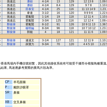
3
孫達志
潘頓
4-1/4
13
129
12 13 8
1.09.
5
孫達志
潘頓
4-1/4
8.4
129
9 7 8
1.10.
7
孫達志
田泰安
4-1/4
25
116
11 13 14 9
1.23.
9
孫達志
韋達
3-1/2
16
120
9 9 9 6
1.22.
9
孫達志
霍勵賢
1-1/4
19
118
12 11 4
1.10.
0
孫達志
霍勵賢
3-3/4
125
116
12 12 4
1.09.
2
鄭俊偉
霍勵賢
8-1/2
91
126
10 9 11 13
1.38.
4
鄭俊偉
楊明綸
8-3/4
96
118
10 7 10 12
1.23.
4
鄭俊偉
郭能
4
18
121
11 11 6
1.09.
5
鄭俊偉
連達文
3-1/4
127
121
12 11 9
1.10.
5
鄭俊偉
薛寶力
9-3/4
70
120
4 4 5 10
1.22.
於香港馬場內手機信號頻繁，因此其他接收系統有可能受干擾而令模擬鳥瞰重溫
結果, 馬迷應參考實際的賽馬片段為準。
CP :
羊毛面箍
P :
戴防沙眼罩
SR :
鼻箍
XB :
交叉鼻箍