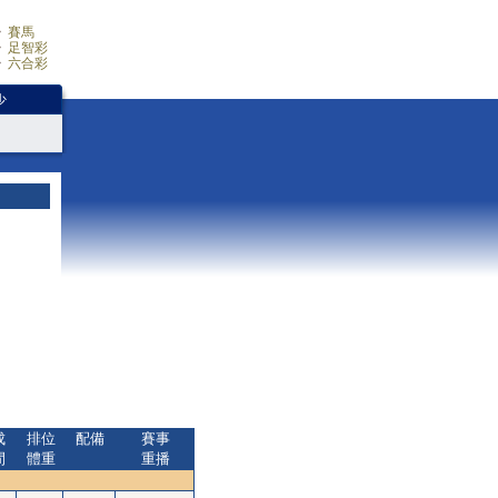
賽馬
足智彩
六合彩
少
成
排位
配備
賽事
間
體重
重播