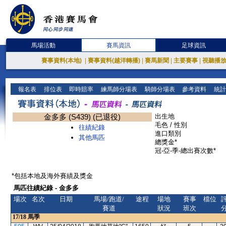
馬場活動
賽馬資訊
足球資訊
賽事資料(本地)
|
賽事資料(越洋轉播)
|
賽馬新聞
|
主要賽事
|
視聽播
報名表
排位表
即時賠率
練馬師分場表
騎師分場表
參考資料
統計
金多多 (S439) (已退役)
出生地
毛色 / 性別
往績紀錄
進口類別
其他馬匹
總獎金*
冠-亞-季-總出賽次數*
*包括本地及海外賽績及獎金
馬匹往績紀錄 - 金多多
場次
名次
日期
馬場/跑道/
途程
場地
賽事
檔位
賽道
狀況
班次
17/18
馬季