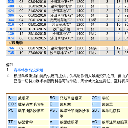
535
08
03/04/2016
沙田草地"B+2"
1200
好
3
13
7
488
08
16/03/2016
跑馬地草地"B"
1200
好
3
6
7
424
09
21/02/2016
沙田草地"A"
1400
好
2
9
7
386
06
06/02/2016
沙田草地"B+2"
1400
好
2
3
7
344
04
20/01/2016
跑馬地草地"C"
1200
好/黏
2
7
7
316
04
09/01/2016
沙田草地"C"
1200
好
2
10
8
187
13
18/11/2015
沙田全天候
1650
好
2
11
8
139
12
25/10/2015
沙田草地"A"
1400
好/快
2
4
8
074
06
01/10/2015
沙田草地"A+3"
1200
好
2
6
8
14/15
馬季
766
09
08/07/2015
跑馬地草地"A"
1200
好/快
2
12
8
735
10
27/06/2015
沙田草地"C+3"
1400
好/快
2
5
8
備註:
1.
賽事特別情況索引
2.
模擬鳥瞰重溫由特約供應商提供，供馬迷作個人娛樂資訊之用。但由
已盡一切努力務求有關資料盡可能準確，馬會就此並無責任。至於賽馬
B :
BO :
CC :
戴眼罩
只戴單邊眼罩
喉托
CO :
E :
H :
戴單邊羊毛面箍
戴耳塞
戴頭罩
PC :
PS :
SB :
戴半掩防沙眼罩
戴單邊半掩防沙眼
戴羊毛額箍
罩
TT :
V :
VO :
綁繫舌帶
戴開縫眼罩
戴單邊開縫眼罩