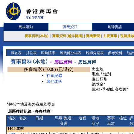
馬場活動
賽馬資訊
足球資訊
賽事資料(本地)
|
賽事資料(越洋轉播)
|
賽馬新聞
|
主要賽事
|
視聽播
報名表
排位表
即時賠率
練馬師分場表
騎師分場表
參考資料
統計
多多精彩 (T008) (已退役)
出生地
毛色 / 性別
往績紀錄
進口類別
其他馬匹
總獎金*
冠-亞-季-總出賽次數*
*包括本地及海外賽績及獎金
馬匹往績紀錄 - 多多精彩
場次
名次
日期
馬場/跑道/
途程
場地
賽事
檔位
評
賽道
狀況
班次
分
14/15
馬季