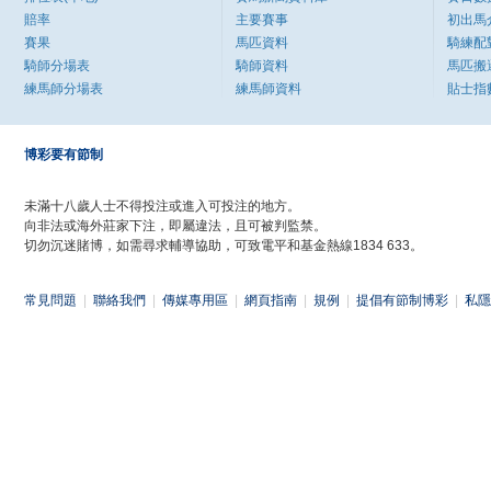
賠率
主要賽事
初出馬
賽果
馬匹資料
騎練配
騎師分場表
騎師資料
馬匹搬
練馬師分場表
練馬師資料
貼士指
博彩要有節制
未滿十八歲人士不得投注或進入可投注的地方。
向非法或海外莊家下注，即屬違法，且可被判監禁。
切勿沉迷賭博，如需尋求輔導協助，可致電平和基金熱線1834 633。
常見問題
|
聯絡我們
|
傳媒專用區
|
網頁指南
|
規例
|
提倡有節制博彩
|
私隱