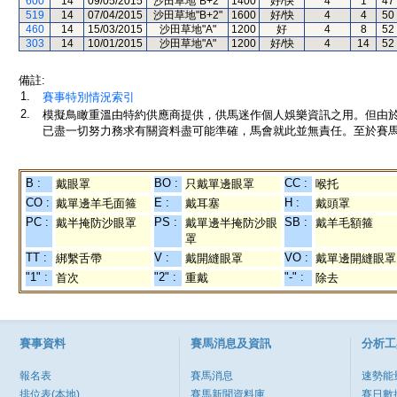
600
14
09/05/2015
沙田草地"B+2"
1400
好/快
4
1
47
519
14
07/04/2015
沙田草地"B+2"
1600
好/快
4
4
50
460
14
15/03/2015
沙田草地"A"
1200
好
4
8
52
303
14
10/01/2015
沙田草地"A"
1200
好/快
4
14
52
備註:
1.
賽事特別情況索引
2.
模擬鳥瞰重溫由特約供應商提供，供馬迷作個人娛樂資訊之用。但由
已盡一切努力務求有關資料盡可能準確，馬會就此並無責任。至於賽馬
B :
BO :
CC :
戴眼罩
只戴單邊眼罩
喉托
CO :
E :
H :
戴單邊羊毛面箍
戴耳塞
戴頭罩
PC :
PS :
SB :
戴半掩防沙眼罩
戴單邊半掩防沙眼
戴羊毛額箍
罩
TT :
V :
VO :
綁繫舌帶
戴開縫眼罩
戴單邊開縫眼罩
"1" :
"2" :
"-" :
首次
重戴
除去
賽事資料
賽馬消息及資訊
分析工
報名表
賽馬消息
速勢能
排位表(本地)
賽馬新聞資料庫
賽日數