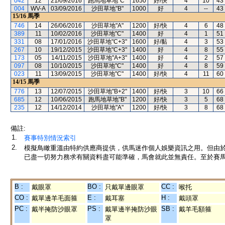
042
12
21/09/2016
跑馬地草地"C"
1650
好/快
4
10
43
004
WV-A
03/09/2016
沙田草地"B"
1000
好
4
--
43
15/16
馬季
746
14
26/06/2016
沙田草地"A"
1200
好/快
4
6
48
389
11
10/02/2016
沙田草地"C"
1400
好
4
1
51
331
08
17/01/2016
沙田草地"C+3"
1600
好/黏
4
3
53
267
10
19/12/2015
沙田草地"C+3"
1400
好
4
8
55
173
05
14/11/2015
沙田草地"A+3"
1400
好
4
2
57
097
08
10/10/2015
沙田草地"C"
1400
好
4
8
59
023
11
13/09/2015
沙田草地"C"
1400
好/快
4
11
60
14/15
馬季
776
13
12/07/2015
沙田草地"B+2"
1400
好/快
3
10
66
685
12
10/06/2015
跑馬地草地"B"
1200
好/快
3
5
68
235
12
14/12/2014
沙田草地"A"
1200
好/快
3
8
68
備註:
1.
賽事特別情況索引
2.
模擬鳥瞰重溫由特約供應商提供，供馬迷作個人娛樂資訊之用。但由
已盡一切努力務求有關資料盡可能準確，馬會就此並無責任。至於賽馬
B :
BO :
CC :
戴眼罩
只戴單邊眼罩
喉托
CO :
E :
H :
戴單邊羊毛面箍
戴耳塞
戴頭罩
PC :
PS :
SB :
戴半掩防沙眼罩
戴單邊半掩防沙眼
戴羊毛額箍
罩