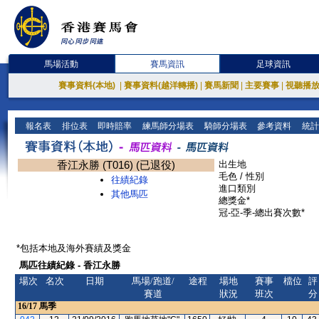
馬場活動
賽馬資訊
足球資訊
賽事資料(本地)
|
賽事資料(越洋轉播)
|
賽馬新聞
|
主要賽事
|
視聽播
報名表
排位表
即時賠率
練馬師分場表
騎師分場表
參考資料
統計
香江永勝 (T016) (已退役)
出生地
毛色 / 性別
往績紀錄
進口類別
其他馬匹
總獎金*
冠-亞-季-總出賽次數*
*包括本地及海外賽績及獎金
馬匹往績紀錄 - 香江永勝
場次
名次
日期
馬場/跑道/
途程
場地
賽事
檔位
評
賽道
狀況
班次
分
16/17
馬季