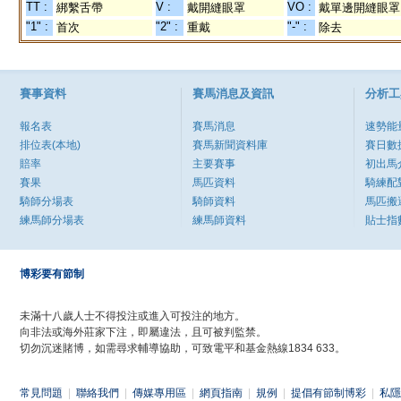
TT :
V :
VO :
綁繫舌帶
戴開縫眼罩
戴單邊開縫眼罩
"1" :
"2" :
"-" :
首次
重戴
除去
賽事資料
賽馬消息及資訊
分析工
報名表
賽馬消息
速勢能
排位表(本地)
賽馬新聞資料庫
賽日數
賠率
主要賽事
初出馬
賽果
馬匹資料
騎練配
騎師分場表
騎師資料
馬匹搬
練馬師分場表
練馬師資料
貼士指
博彩要有節制
未滿十八歲人士不得投注或進入可投注的地方。
向非法或海外莊家下注，即屬違法，且可被判監禁。
切勿沉迷賭博，如需尋求輔導協助，可致電平和基金熱線1834 633。
常見問題
|
聯絡我們
|
傳媒專用區
|
網頁指南
|
規例
|
提倡有節制博彩
|
私隱