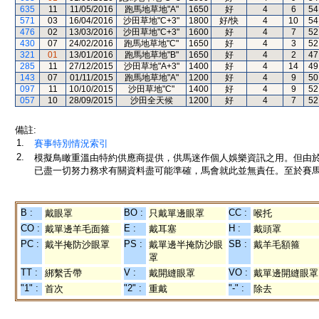
635
11
11/05/2016
跑馬地草地"A"
1650
好
4
6
54
571
03
16/04/2016
沙田草地"C+3"
1800
好/快
4
10
54
476
02
13/03/2016
沙田草地"C+3"
1600
好
4
7
52
430
07
24/02/2016
跑馬地草地"C"
1650
好
4
3
52
321
01
13/01/2016
跑馬地草地"B"
1650
好
4
2
47
285
11
27/12/2015
沙田草地"A+3"
1400
好
4
14
49
143
07
01/11/2015
跑馬地草地"A"
1200
好
4
9
50
097
11
10/10/2015
沙田草地"C"
1400
好
4
9
52
057
10
28/09/2015
沙田全天候
1200
好
4
7
52
備註:
1.
賽事特別情況索引
2.
模擬鳥瞰重溫由特約供應商提供，供馬迷作個人娛樂資訊之用。但由
已盡一切努力務求有關資料盡可能準確，馬會就此並無責任。至於賽馬
B :
BO :
CC :
戴眼罩
只戴單邊眼罩
喉托
CO :
E :
H :
戴單邊羊毛面箍
戴耳塞
戴頭罩
PC :
PS :
SB :
戴半掩防沙眼罩
戴單邊半掩防沙眼
戴羊毛額箍
罩
TT :
V :
VO :
綁繫舌帶
戴開縫眼罩
戴單邊開縫眼罩
"1" :
"2" :
"-" :
首次
重戴
除去