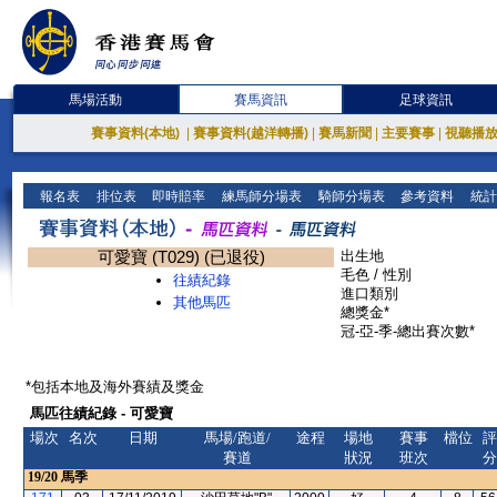
馬場活動
賽馬資訊
足球資訊
賽事資料(本地)
|
賽事資料(越洋轉播)
|
賽馬新聞
|
主要賽事
|
視聽播
報名表
排位表
即時賠率
練馬師分場表
騎師分場表
參考資料
統計
可愛寶 (T029) (已退役)
出生地
毛色 / 性別
往績紀錄
進口類別
其他馬匹
總獎金*
冠-亞-季-總出賽次數*
*包括本地及海外賽績及獎金
馬匹往績紀錄 - 可愛寶
場次
名次
日期
馬場/跑道/
途程
場地
賽事
檔位
評
賽道
狀況
班次
分
19/20
馬季