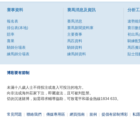
賽事資料
賽馬消息及資訊
分析工
報名表
賽馬消息
速勢能
排位表(本地)
賽馬新聞資料庫
賽日數
賠率
主要賽事
初出馬
賽果
馬匹資料
騎練配
騎師分場表
騎師資料
馬匹搬
練馬師分場表
練馬師資料
貼士指
博彩要有節制
未滿十八歲人士不得投注或進入可投注的地方。
向非法或海外莊家下注，即屬違法，且可被判監禁。
切勿沉迷賭博，如需尋求輔導協助，可致電平和基金熱線1834 633。
常見問題
|
聯絡我們
|
傳媒專用區
|
網頁指南
|
規例
|
提倡有節制博彩
|
私隱