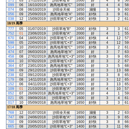
171
03
17/11/2019
沙田草地"B"
2000
好
4
8
56
099
06
16/10/2019
跑馬地草地"C"
1650
好
4
4
58
074
08
06/10/2019
沙田全天候
1650
濕慢
3
9
60
056
09
25/09/2019
跑馬地草地"A"
1650
好/快
3
9
61
038
12
15/09/2019
沙田草地"C+3"
1400
好/快
3
2
61
18/19
馬季
777
05
01/07/2019
沙田草地"B"
2000
好/快
3
3
61
752
01
23/06/2019
沙田草地"A"
2000
好
4
1
55
670
04
18/05/2019
沙田草地"C+3"
1800
好/快
4
12
57
598
05
22/04/2019
沙田草地"C+3"
1800
好/快
4
12
59
514
10
20/03/2019
跑馬地草地"C"
1650
好/快
3
2
61
474
07
06/03/2019
跑馬地草地"A"
1650
好
3
7
63
458
08
27/02/2019
跑馬地草地"C+3"
1650
好/快
3
9
65
404
10
07/02/2019
沙田草地"C+3"
1600
好
3
2
67
364
07
23/01/2019
跑馬地草地"C"
1800
好
3
5
68
298
09
29/12/2018
沙田草地"B+2"
2000
好
3
13
68
238
02
09/12/2018
沙田草地"A"
1800
好
3
8
65
179
08
14/11/2018
跑馬地草地"C"
1800
好
3
12
65
152
06
04/11/2018
沙田草地"C+3"
1800
好
3
13
65
109
01
21/10/2018
沙田草地"A"
2000
好
4
10
57
052
07
26/09/2018
跑馬地草地"C+3"
1650
好
4
1
59
021
05
09/09/2018
沙田草地"C"
1600
好
3
4
61
017
10
05/09/2018
跑馬地草地"B"
1650
好/快
3
3
61
17/18
馬季
768
12
01/07/2018
沙田全天候
1650
濕慢
3
2
63
747
09
24/06/2018
沙田草地"A"
1600
好/快
3
9
65
700
09
03/06/2018
沙田草地"B"
1600
好/快
3
8
66
665
08
20/05/2018
沙田草地"C+3"
1400
好/快
3
11
66