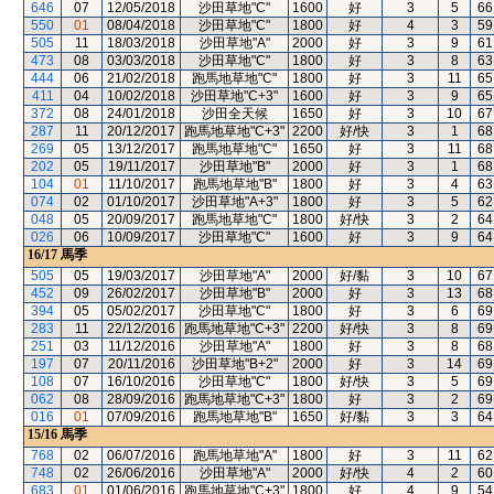
646
07
12/05/2018
沙田草地"C"
1600
好
3
5
66
550
01
08/04/2018
沙田草地"C"
1800
好
4
3
59
505
11
18/03/2018
沙田草地"A"
2000
好
3
9
61
473
08
03/03/2018
沙田草地"C"
1800
好
3
8
63
444
06
21/02/2018
跑馬地草地"C"
1800
好
3
11
65
411
04
10/02/2018
沙田草地"C+3"
1600
好
3
9
65
372
08
24/01/2018
沙田全天候
1650
好
3
10
67
287
11
20/12/2017
跑馬地草地"C+3"
2200
好/快
3
1
68
269
05
13/12/2017
跑馬地草地"C"
1650
好
3
11
68
202
05
19/11/2017
沙田草地"B"
2000
好
3
1
68
104
01
11/10/2017
跑馬地草地"B"
1800
好
3
4
63
074
02
01/10/2017
沙田草地"A+3"
1800
好
3
5
62
048
05
20/09/2017
跑馬地草地"C"
1800
好/快
3
2
64
026
06
10/09/2017
沙田草地"C"
1600
好
3
9
64
16/17
馬季
505
05
19/03/2017
沙田草地"A"
2000
好/黏
3
10
67
452
09
26/02/2017
沙田草地"B"
2000
好
3
13
68
394
05
05/02/2017
沙田草地"C"
1800
好
3
6
69
283
11
22/12/2016
跑馬地草地"C+3"
2200
好/快
3
8
69
251
03
11/12/2016
沙田草地"A"
1800
好
3
8
68
197
07
20/11/2016
沙田草地"B+2"
2000
好
3
14
69
108
07
16/10/2016
沙田草地"C"
1800
好/快
3
5
69
062
08
28/09/2016
跑馬地草地"C+3"
1800
好
3
2
69
016
01
07/09/2016
跑馬地草地"B"
1650
好/黏
3
3
64
15/16
馬季
768
02
06/07/2016
跑馬地草地"A"
1800
好
3
11
62
748
02
26/06/2016
沙田草地"A"
2000
好/快
4
2
60
683
01
01/06/2016
跑馬地草地"C+3"
1800
好
4
9
54