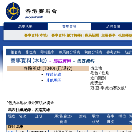
馬場活動
賽馬資訊
足球資訊
賽事資料(本地)
|
賽事資料(越洋轉播)
|
賽馬新聞
|
主要賽事
|
視聽播
報名表
排位表
即時賠率
練馬師分場表
騎師分場表
參考資料
統計
各路英雄 (T040) (已退役)
出生地
毛色 / 性別
往績紀錄
進口類別
其他馬匹
總獎金*
冠-亞-季-總出賽次數*
*包括本地及海外賽績及獎金
馬匹往績紀錄 - 各路英雄
場次
名次
日期
馬場/跑道/
途程
場地
賽事
檔位
賽道
狀況
班次
15/16
馬季