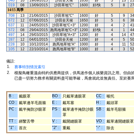
040
10
19/09/2015
沙田全天候
1650
好
5
13
2
019
08
13/09/2015
沙田草地"C"
1600
好/快
5
8
2
14/15
馬季
708
13
21/06/2015
沙田草地"C"
1600
好
5
9
3
672
12
07/06/2015
沙田全天候
1650
好
5
6
3
637
11
24/05/2015
沙田草地"C+3"
1200
好
4
2
4
572
08
29/04/2015
跑馬地草地"C+3"
1200
好/快
4
1
4
497
14
29/03/2015
沙田草地"A+3"
1200
好
4
14
4
287
12
04/01/2015
沙田全天候
1200
好
4
5
5
228
10
10/12/2014
跑馬地草地"A"
1000
好
4
11
5
105
12
22/10/2014
跑馬地草地"B"
1000
好
4
3
5
備註:
1.
賽事特別情況索引
2.
模擬鳥瞰重溫由特約供應商提供，供馬迷作個人娛樂資訊之用。但由
已盡一切努力務求有關資料盡可能準確，馬會就此並無責任。至於賽馬
B :
BO :
CC :
戴眼罩
只戴單邊眼罩
喉托
CO :
E :
H :
戴單邊羊毛面箍
戴耳塞
戴頭罩
PC :
PS :
SB :
戴半掩防沙眼罩
戴單邊半掩防沙眼
戴羊毛額箍
罩
TT :
V :
VO :
綁繫舌帶
戴開縫眼罩
戴單邊開縫眼罩
"1" :
"2" :
"-" :
首次
重戴
除去