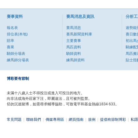
賽事資料
賽馬消息及資訊
分析工
報名表
賽馬消息
速勢能
排位表(本地)
賽馬新聞資料庫
賽日數
賠率
主要賽事
初出馬
賽果
馬匹資料
騎練配
騎師分場表
騎師資料
馬匹搬
練馬師分場表
練馬師資料
貼士指
博彩要有節制
未滿十八歲人士不得投注或進入可投注的地方。
向非法或海外莊家下注，即屬違法，且可被判監禁。
切勿沉迷賭博，如需尋求輔導協助，可致電平和基金熱線1834 633。
常見問題
|
聯絡我們
|
傳媒專用區
|
網頁指南
|
規例
|
提倡有節制博彩
|
私隱