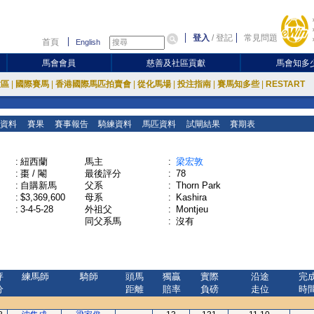
登入
/
登記
常見問題
首頁
English
馬會會員
慈善及社區貢獻
馬會知多
放區
|
國際賽馬
|
香港國際馬匹拍賣會
|
從化馬場
|
投注指南
|
賽馬知多些
|
RESTART
資料
賽果
賽事報告
騎練資料
馬匹資料
試閘結果
賽期表
:
紐西蘭
馬主
:
梁宏敦
:
棗 / 閹
最後評分
:
78
:
自購新馬
父系
:
Thorn Park
:
$3,369,600
母系
:
Kashira
:
3-4-5-28
外祖父
:
Montjeu
同父系馬
:
沒有
評
練馬師
騎師
頭馬
獨贏
實際
沿途
完
分
距離
賠率
負磅
走位
時