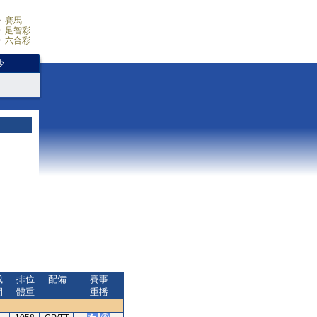
賽馬
足智彩
六合彩
少
成
排位
配備
賽事
間
體重
重播