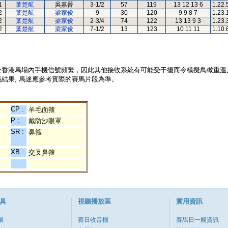
1
葉楚航
吳嘉晉
3-1/2
57
119
13 12 13 6
1.22.
2
葉楚航
梁家俊
9
30
120
9 9 8 7
1.23.
2
葉楚航
梁家俊
2-3/4
74
122
13 13 9 3
1.23.
2
葉楚航
梁家俊
7-1/2
13
123
10 11 11
1.10.
於香港馬場內手機信號頻繁，因此其他接收系統有可能受干擾而令模擬鳥瞰重溫
結果, 馬迷應參考實際的賽馬片段為準。
CP :
羊毛面箍
P :
戴防沙眼罩
SR :
鼻箍
XB :
交叉鼻箍
具
視聽播放區
實用資訊
量
賽日收音機
賽馬日一般資訊