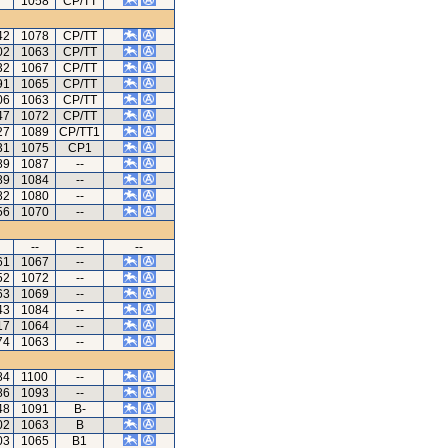
1058
CP/TT
42
1078
CP/TT
02
1063
CP/TT
32
1067
CP/TT
91
1065
CP/TT
06
1063
CP/TT
47
1072
CP/TT
27
1089
CP/TT1
31
1075
CP1
89
1087
--
89
1084
--
82
1080
--
56
1070
--
--
--
--
61
1067
--
52
1072
--
63
1069
--
43
1084
--
17
1064
--
74
1063
--
84
1100
--
86
1093
--
48
1091
B-
02
1063
B
03
1065
B1