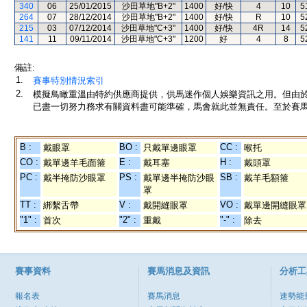
340
06
25/01/2015
沙田草地"B+2"
1400
好/快
4
10
5
264
07
28/12/2014
沙田草地"B+2"
1400
好/快
R
10
5
215
03
07/12/2014
沙田草地"C+3"
1400
好/快
4R
14
5
141
11
09/11/2014
沙田草地"C+3"
1200
好
4
8
5
備註:
1.
賽事特別情況索引
2.
模擬鳥瞰重溫由特約供應商提供，供馬迷作個人娛樂資訊之用。但由
已盡一切努力務求有關資料盡可能準確，馬會就此並無責任。至於賽馬
B :
BO :
CC :
戴眼罩
只戴單邊眼罩
喉托
CO :
E :
H :
戴單邊羊毛面箍
戴耳塞
戴頭罩
PC :
PS :
SB :
戴半掩防沙眼罩
戴單邊半掩防沙眼
戴羊毛額箍
罩
TT :
V :
VO :
綁繫舌帶
戴開縫眼罩
戴單邊開縫眼罩
"1" :
"2" :
"-" :
首次
重戴
除去
賽事資料
賽馬消息及資訊
分析工
報名表
賽馬消息
速勢能