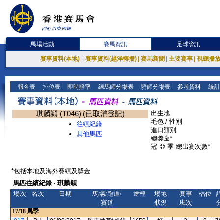
馬場活動
賽馬資訊
足球資訊
賽事資料(本地)
|
賽事資料(越洋轉播)
|
賽馬新聞
|
主要賽事
|
視聽播
報名表
排位表
即時賠率
練馬師分場表
騎師分場表
參考資料
統計
琪麟穎 (T046) (已取消登記)
出生地
毛色 / 性別
往績紀錄
進口類別
其他馬匹
總獎金*
冠-亞-季-總出賽次數*
*包括本地及海外賽績及獎金
馬匹往績紀錄 - 琪麟穎
場次
名次
日期
馬場/跑道/
途程
場地
賽事
檔位
賽道
狀況
班次
17/18
馬季