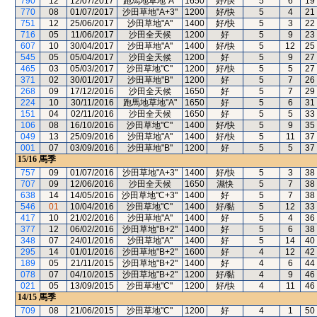
790
12
12/07/2017
跑馬地草地"A"
1650
好/快
5
6
19
770
08
01/07/2017
沙田草地"A+3"
1200
好/快
5
4
21
751
12
25/06/2017
沙田草地"A"
1400
好/快
5
3
22
716
05
11/06/2017
沙田全天候
1200
好
5
9
23
607
10
30/04/2017
沙田草地"A"
1400
好/快
5
12
25
545
05
05/04/2017
沙田全天候
1200
好
5
9
27
465
03
05/03/2017
沙田草地"C"
1200
好/快
5
5
27
371
02
30/01/2017
沙田草地"B"
1200
好
5
7
26
268
09
17/12/2016
沙田全天候
1650
好
5
7
29
224
10
30/11/2016
跑馬地草地"A"
1650
好
5
6
31
151
04
02/11/2016
沙田全天候
1650
好
5
5
33
106
08
16/10/2016
沙田草地"C"
1400
好/快
5
9
35
049
13
25/09/2016
沙田草地"A"
1400
好/快
5
11
37
001
07
03/09/2016
沙田草地"B"
1200
好
5
5
37
15/16
馬季
757
09
01/07/2016
沙田草地"A+3"
1400
好/快
5
3
38
707
09
12/06/2016
沙田全天候
1650
濕快
5
7
38
638
14
14/05/2016
沙田草地"C+3"
1400
好
5
7
38
546
01
10/04/2016
沙田草地"C"
1400
好/黏
5
12
33
417
10
21/02/2016
沙田草地"A"
1400
好
5
4
36
377
12
06/02/2016
沙田草地"B+2"
1400
好
5
6
38
348
07
24/01/2016
沙田草地"A"
1400
好
5
14
40
295
14
01/01/2016
沙田草地"B+2"
1600
好
4
12
42
189
05
21/11/2015
沙田草地"B+2"
1400
好
4
6
44
078
07
04/10/2015
沙田草地"B+2"
1200
好/黏
4
9
46
021
05
13/09/2015
沙田草地"C"
1200
好/快
4
11
46
14/15
馬季
709
08
21/06/2015
沙田草地"C"
1200
好
4
1
50