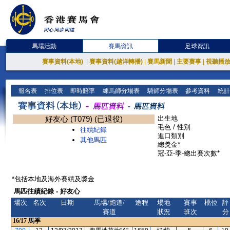
馬場活動
賽馬資訊
足球資訊
賽事資料(本地)
|
賽事資料(越洋轉播)
|
賽馬新聞
|
主要賽事
|
視聽播
報名表
排位表
即時賠率
練馬師分場表
騎師分場表
參考資料
統計
好友心 (T079) (已退役)
出生地
毛色 / 性別
往績紀錄
進口類別
其他馬匹
總獎金*
冠-亞-季-總出賽次數*
*包括本地及海外賽績及獎金
馬匹往績紀錄 - 好友心
場次
名次
日期
馬場/跑道/
途程
場地
賽事
檔位
評
賽道
狀況
班次
分
16/17
馬季