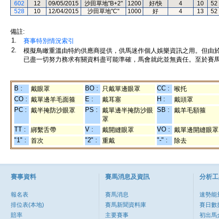
602
12
09/05/2015
沙田草地"B+2"
1200
好/快
4
10
52
528
10
12/04/2015
沙田草地"C"
1000
好
4
13
52
備註:
1.
賽事特別情況索引
2.
模擬鳥瞰重溫由特約供應商提供，供馬迷作個人娛樂資訊之用。但由
已盡一切努力務求有關資料盡可能準確，馬會就此並無責任。至於賽馬
B :
BO :
CC :
戴眼罩
只戴單邊眼罩
喉托
CO :
E :
H :
戴單邊羊毛面箍
戴耳塞
戴頭罩
PC :
PS :
SB :
戴半掩防沙眼罩
戴單邊半掩防沙眼
戴羊毛額箍
罩
TT :
V :
VO :
綁繫舌帶
戴開縫眼罩
戴單邊開縫眼罩
"1" :
"2" :
"-" :
首次
重戴
除去
賽事資料
賽馬消息及資訊
分析工
報名表
賽馬消息
速勢能
排位表(本地)
賽馬新聞資料庫
賽日數
賠率
主要賽事
初出馬