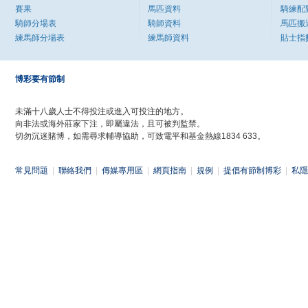
賽果
馬匹資料
騎練配
騎師分場表
騎師資料
馬匹搬
練馬師分場表
練馬師資料
貼士指
博彩要有節制
未滿十八歲人士不得投注或進入可投注的地方。
向非法或海外莊家下注，即屬違法，且可被判監禁。
切勿沉迷賭博，如需尋求輔導協助，可致電平和基金熱線1834 633。
常見問題
|
聯絡我們
|
傳媒專用區
|
網頁指南
|
規例
|
提倡有節制博彩
|
私隱