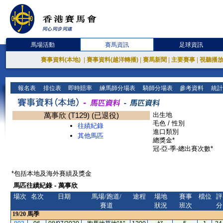
馬場活動
賽馬資訊
足球資訊
賽事資料(本地)
|
賽事資料(越洋轉播)
|
賽馬新聞
|
主要賽事
|
視聽播
報名表
排位表
即時賠率
練馬師分場表
騎師分場表
參考資料
統計
萬事欣 (T129) (已退役)
出生地
毛色 / 性別
往績紀錄
進口類別
其他馬匹
總獎金*
冠-亞-季-總出賽次數*
*包括本地及海外賽績及獎金
馬匹往績紀錄 - 萬事欣
場次
名次
日期
馬場/跑道/
途程
場地
賽事
檔位
評
賽道
狀況
班次
分
19/20
馬季