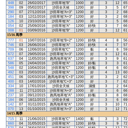
448
02
26/02/2017
沙田草地"B"
1000
好
3
12
65
398
09
05/02/2017
沙田全天候
1200
好
3
5
67
290
07
27/12/2016
沙田草地"A+3"
1200
好
3
2
68
184
03
12/11/2016
沙田草地"A+3"
1200
好
3
2
68
126
10
23/10/2016
沙田草地"A"
1200
好
3
5
68
054
02
25/09/2016
沙田草地"A"
1200
好/快
3
7
66
008
01
03/09/2016
沙田草地"B"
1200
好
3
12
61
15/16
馬季
777
01
10/07/2016
沙田草地"B+2"
1200
好/快
4
8
56
746
03
26/06/2016
沙田草地"A"
1200
好/快
4
7
57
709
06
12/06/2016
沙田草地"C"
1200
黏
4
6
59
672
07
29/05/2016
沙田草地"A+3"
1200
好
3
12
61
637
04
11/05/2016
跑馬地草地"A"
1200
好
3
9
61
586
05
24/04/2016
沙田草地"A"
1200
好/黏
3
3
61
548
02
10/04/2016
沙田草地"C"
1200
好/黏
4
6
60
492
03
20/03/2016
沙田草地"A"
1200
好
4
13
60
451
06
02/03/2016
跑馬地草地"C+3"
1200
好
3
2
62
400
03
14/02/2016
沙田草地"C+3"
1200
好
3
7
62
334
10
17/01/2016
沙田全天候
1200
濕慢
3
2
64
288
11
27/12/2015
沙田草地"A+3"
1000
好
3
6
66
237
10
09/12/2015
跑馬地草地"A"
1000
好/黏
3
8
68
184
06
18/11/2015
沙田全天候
1200
好
3
6
69
142
07
01/11/2015
跑馬地草地"A"
1200
好
3
10
71
070
13
01/10/2015
沙田草地"A+3"
1200
好
3
12
71
14/15
馬季
715
11
21/06/2015
沙田草地"C"
1400
黏
3
3
72
660
04
31/05/2015
沙田草地"A"
1200
好/快
3
9
72