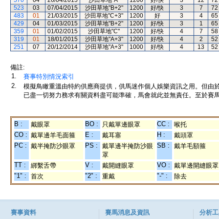
570
04
26/04/2015
沙田草地"A"
1200
好/快
3
12
72
523
03
07/04/2015
沙田草地"B+2"
1200
好/快
3
7
72
483
01
21/03/2015
沙田草地"C+3"
1200
好
3
4
65
429
04
01/03/2015
沙田草地"B+2"
1200
好/快
3
1
65
359
01
01/02/2015
沙田草地"C"
1200
好/快
4
7
58
319
01
18/01/2015
沙田草地"A+3"
1200
好/快
4
2
52
251
07
20/12/2014
沙田草地"A+3"
1000
好/快
4
13
52
備註:
1.
賽事特別情況索引
2.
模擬鳥瞰重溫由特約供應商提供，供馬迷作個人娛樂資訊之用。但由
已盡一切努力務求有關資料盡可能準確，馬會就此並無責任。至於賽馬
B :
BO :
CC :
戴眼罩
只戴單邊眼罩
喉托
CO :
E :
H :
戴單邊羊毛面箍
戴耳塞
戴頭罩
PC :
PS :
SB :
戴半掩防沙眼罩
戴單邊半掩防沙眼
戴羊毛額箍
罩
TT :
V :
VO :
綁繫舌帶
戴開縫眼罩
戴單邊開縫眼罩
"1" :
"2" :
"-" :
首次
重戴
除去
賽事資料
賽馬消息及資訊
分析工