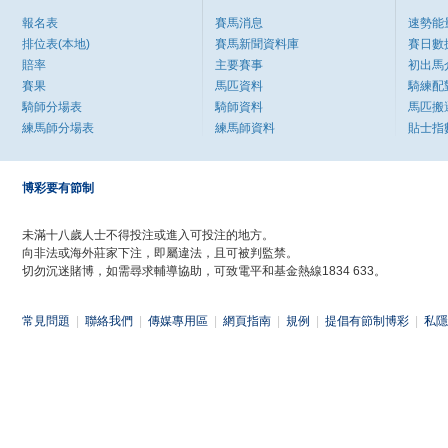
報名表
賽馬消息
速勢能
排位表(本地)
賽馬新聞資料庫
賽日數
賠率
主要賽事
初出馬
賽果
馬匹資料
騎練配
騎師分場表
騎師資料
馬匹搬
練馬師分場表
練馬師資料
貼士指
博彩要有節制
未滿十八歲人士不得投注或進入可投注的地方。
向非法或海外莊家下注，即屬違法，且可被判監禁。
切勿沉迷賭博，如需尋求輔導協助，可致電平和基金熱線1834 633。
常見問題
|
聯絡我們
|
傳媒專用區
|
網頁指南
|
規例
|
提倡有節制博彩
|
私隱