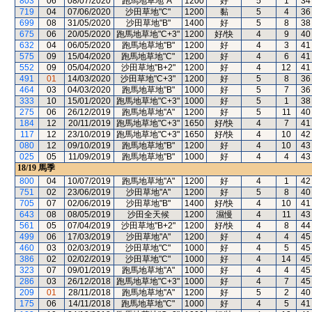
803
06
08/07/2020
跑馬地草地"A"
1200
好
5
1
34
719
04
07/06/2020
沙田草地"C"
1200
黏
5
4
36
699
08
31/05/2020
沙田草地"B"
1400
好
5
8
38
675
06
20/05/2020
跑馬地草地"C+3"
1200
好/快
4
9
40
632
04
06/05/2020
跑馬地草地"B"
1200
好
4
3
41
575
09
15/04/2020
跑馬地草地"C"
1200
好
4
6
41
552
09
05/04/2020
沙田草地"B+2"
1200
好
4
12
41
491
01
14/03/2020
沙田草地"C+3"
1200
好
5
8
36
464
03
04/03/2020
跑馬地草地"B"
1000
好
5
7
36
333
10
15/01/2020
跑馬地草地"C+3"
1000
好
5
1
38
275
06
26/12/2019
跑馬地草地"A"
1200
好
5
11
40
184
12
20/11/2019
跑馬地草地"C+3"
1650
好/快
4
7
41
117
12
23/10/2019
跑馬地草地"C+3"
1650
好/快
4
10
42
080
12
09/10/2019
跑馬地草地"B"
1200
好
4
10
43
025
05
11/09/2019
跑馬地草地"B"
1000
好
4
4
43
18/19
馬季
800
04
10/07/2019
跑馬地草地"A"
1200
好
4
1
42
751
02
23/06/2019
沙田草地"A"
1200
好
5
8
40
705
07
02/06/2019
沙田草地"B"
1400
好/快
4
10
41
643
08
08/05/2019
沙田全天候
1200
濕慢
4
11
43
561
05
07/04/2019
沙田草地"B+2"
1200
好/快
4
8
44
499
06
17/03/2019
沙田草地"A"
1200
好
4
4
45
460
03
02/03/2019
沙田草地"C"
1000
好
4
5
45
386
02
02/02/2019
沙田草地"C"
1000
好
4
14
45
323
07
09/01/2019
跑馬地草地"A"
1000
好
4
4
45
286
03
26/12/2018
跑馬地草地"C+3"
1000
好
4
7
45
209
01
28/11/2018
跑馬地草地"A"
1200
好
5
2
40
175
06
14/11/2018
跑馬地草地"C"
1000
好
4
5
41