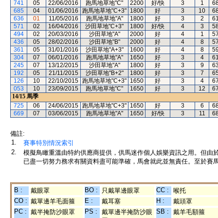
741
05
22/06/2016
跑馬地草地"C"
2200
好/快
3
1
6
685
04
01/06/2016
跑馬地草地"C+3"
1800
好
3
10
6
636
01
11/05/2016
跑馬地草地"A"
1800
好
3
2
6
571
02
16/04/2016
沙田草地"C+3"
1800
好/快
4
3
5
494
02
20/03/2016
沙田草地"A"
2000
好
4
1
5
436
05
28/02/2016
沙田草地"B"
2000
好
4
8
5
361
05
31/01/2016
沙田草地"A+3"
1600
好
4
8
5
304
07
06/01/2016
跑馬地草地"A"
1650
好
3
4
6
245
07
13/12/2015
沙田草地"A"
1800
好
3
9
6
192
05
21/11/2015
沙田草地"B+2"
1800
好
3
7
6
126
10
22/10/2015
跑馬地草地"C+3"
1650
好
3
4
6
053
10
23/09/2015
跑馬地草地"C"
1650
好
3
12
6
14/15
馬季
725
06
24/06/2015
跑馬地草地"C+3"
1650
好
3
6
6
669
07
03/06/2015
跑馬地草地"A"
1650
好/快
3
11
6
備註:
1.
賽事特別情況索引
2.
模擬鳥瞰重溫由特約供應商提供，供馬迷作個人娛樂資訊之用。但由
已盡一切努力務求有關資料盡可能準確，馬會就此並無責任。至於賽馬
B :
BO :
CC :
戴眼罩
只戴單邊眼罩
喉托
CO :
E :
H :
戴單邊羊毛面箍
戴耳塞
戴頭罩
PC :
PS :
SB :
戴半掩防沙眼罩
戴單邊半掩防沙眼
戴羊毛額箍