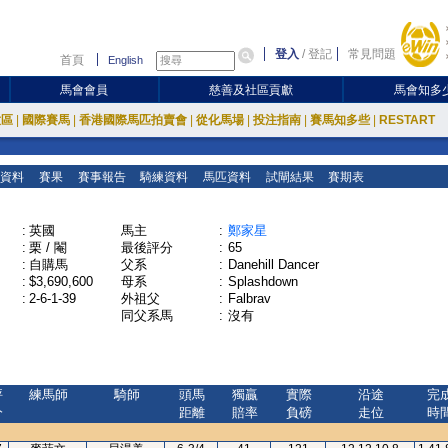
登入
/
登記
常見問題
首頁
English
馬會會員
慈善及社區貢獻
馬會知多
放區
|
國際賽馬
|
香港國際馬匹拍賣會
|
從化馬場
|
投注指南
|
賽馬知多些
|
RESTART
資料
賽果
賽事報告
騎練資料
馬匹資料
試閘結果
賽期表
:
英國
馬主
:
鄭家星
:
栗 / 閹
最後評分
:
65
:
自購馬
父系
:
Danehill Dancer
:
$3,690,600
母系
:
Splashdown
:
2-6-1-39
外祖父
:
Falbrav
同父系馬
:
沒有
評
練馬師
騎師
頭馬
獨贏
實際
沿途
完
分
距離
賠率
負磅
走位
時