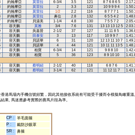
8
約翰摩亞
莫雷拉
6-3/4
3.5
121
8 7 6 8 6 5
2.17.
8
約翰摩亞
莫雷拉
2
3.3
122
10 9 9 9 4
1.50.
1
約翰摩亞
莫雷拉
1/2
2.2
116
8 7 7 7 1
1.50.
8
約翰摩亞
莫雷拉
鼻位
2.8
132
6 5 5 4 2
1.48.
7
約翰摩亞
貝湯美
1-1/4
4.8
130
7 5 5 7 2
2.05.
7
容天鵬
莫雅
3/4
7.6
131
13 13 13 12 5
2.03.
9
容天鵬
吳嘉晉
2-1/2
37
127
11 11 8 5
1.36.
1
容天鵬
田泰安
3
13
117
10 9 9 7
1.41.
3
容天鵬
貝諾華
6
31
120
12 13 11 10 7
1.49.
5
容天鵬
貝諾華
4
44
121
10 11 11 13 5
1.48.
7
容天鵬
柏寶
6-3/4
14
121
9 8 8 10
1.42.
7
容天鵬
柏寶
5
36
123
8 9 10 10
1.41.
8
容天鵬
蔡明紹
2-1/2
40
118
6 8 7 6
1.41.
8
容天鵬
蔡明紹
3-1/4
62
121
11 12 11 7
1.41.
於香港馬場內手機信號頻繁，因此其他接收系統有可能受干擾而令模擬鳥瞰重溫
結果, 馬迷應參考實際的賽馬片段為準。
CP :
羊毛面箍
P :
戴防沙眼罩
SR :
鼻箍