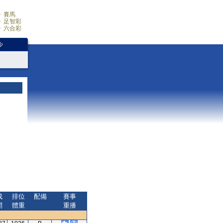
賽馬
足智彩
六合彩
少
成
排位
配備
賽事
間
體重
重播