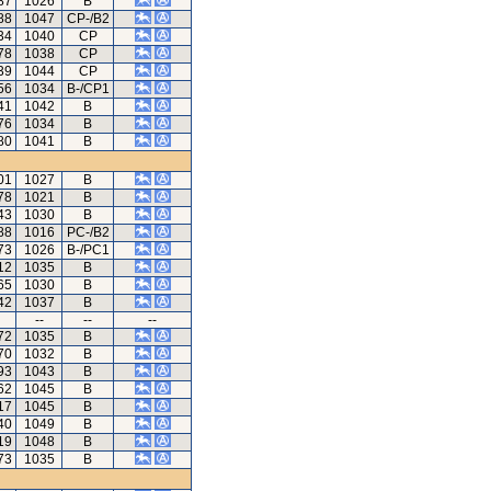
87
1026
B
88
1047
CP-/B2
34
1040
CP
78
1038
CP
39
1044
CP
56
1034
B-/CP1
41
1042
B
76
1034
B
80
1041
B
01
1027
B
78
1021
B
43
1030
B
88
1016
PC-/B2
73
1026
B-/PC1
12
1035
B
65
1030
B
42
1037
B
--
--
--
72
1035
B
70
1032
B
93
1043
B
62
1045
B
17
1045
B
40
1049
B
19
1048
B
73
1035
B