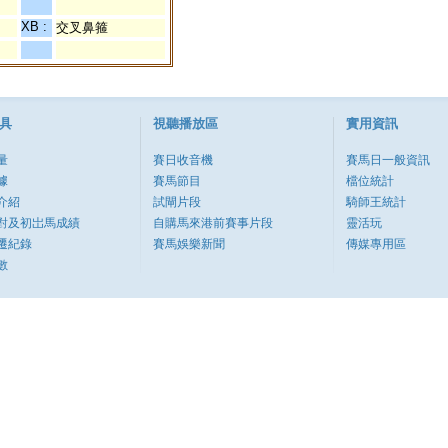
XB :
交叉鼻箍
具
視聽播放區
實用資訊
量
賽日收音機
賽馬日一般資訊
據
賽馬節目
檔位統計
介紹
試閘片段
騎師王統計
對及初岀馬成績
自購馬來港前賽事片段
靈活玩
遷紀錄
賽馬娛樂新聞
傳媒專用區
數