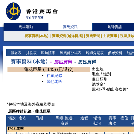
馬場活動
賽馬資訊
足球資訊
賽事資料(本地)
|
賽事資料(越洋轉播)
|
賽馬新聞
|
主要賽事
|
視聽播
報名表
排位表
即時賠率
練馬師分場表
騎師分場表
參考資料
統計
蓮花巨星 (T145) (已退役)
出生地
毛色 / 性別
往績紀錄
進口類別
其他馬匹
總獎金*
冠-亞-季-總出賽次數*
*包括本地及海外賽績及獎金
馬匹往績紀錄 - 蓮花巨星
場次
名次
日期
馬場/跑道/
途程
場地
賽事
檔位
賽道
狀況
班次
17/18
馬季