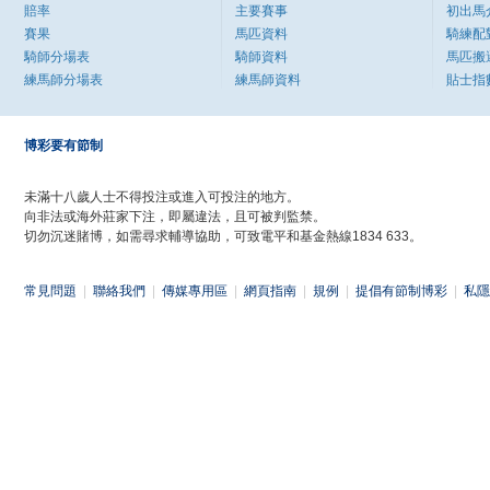
賠率
主要賽事
初出馬
賽果
馬匹資料
騎練配
騎師分場表
騎師資料
馬匹搬
練馬師分場表
練馬師資料
貼士指
博彩要有節制
未滿十八歲人士不得投注或進入可投注的地方。
向非法或海外莊家下注，即屬違法，且可被判監禁。
切勿沉迷賭博，如需尋求輔導協助，可致電平和基金熱線1834 633。
常見問題
|
聯絡我們
|
傳媒專用區
|
網頁指南
|
規例
|
提倡有節制博彩
|
私隱