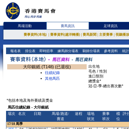
馬場活動
賽馬資訊
足球資訊
賽事資料(本地)
|
賽事資料(越洋轉播)
|
賽馬新聞
|
主要賽事
|
視聽播
報名表
排位表
即時賠率
練馬師分場表
騎師分場表
參考資料
統計
大印銀紙 (T148) (已退役)
出生地
毛色 / 性別
往績紀錄
進口類別
其他馬匹
總獎金*
冠-亞-季-總出賽次數*
*包括本地及海外賽績及獎金
馬匹往績紀錄 - 大印銀紙
場次
名次
日期
馬場/跑道/
途程
場地
賽事
檔
評
賽道
狀況
班次
位
17/18
馬季