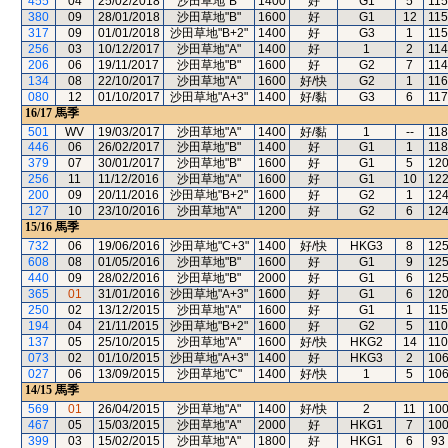
455
04
25/02/2018
沙田草地"B"
1400
好
G1
5
115
380
09
28/01/2018
沙田草地"B"
1600
好
G1
12
115
317
09
01/01/2018
沙田草地"B+2"
1400
好
G3
1
115
256
03
10/12/2017
沙田草地"A"
1400
好
1
2
114
206
06
19/11/2017
沙田草地"B"
1600
好
G2
7
114
134
08
22/10/2017
沙田草地"A"
1600
好/快
G2
1
116
080
12
01/10/2017
沙田草地"A+3"
1400
好/黏
G3
6
117
16/17
馬季
501
WV
19/03/2017
沙田草地"A"
1400
好/黏
1
--
118
446
06
26/02/2017
沙田草地"B"
1400
好
G1
1
118
379
07
30/01/2017
沙田草地"B"
1600
好
G1
5
12
256
11
11/12/2016
沙田草地"A"
1600
好
G1
10
12
200
09
20/11/2016
沙田草地"B+2"
1600
好
G2
1
12
127
10
23/10/2016
沙田草地"A"
1200
好
G2
6
12
15/16
馬季
732
06
19/06/2016
沙田草地"C+3"
1400
好/快
HKG3
8
12
608
08
01/05/2016
沙田草地"B"
1600
好
G1
9
12
440
09
28/02/2016
沙田草地"B"
2000
好
G1
6
12
365
01
31/01/2016
沙田草地"A+3"
1600
好
G1
6
12
250
02
13/12/2015
沙田草地"A"
1600
好
G1
1
115
194
04
21/11/2015
沙田草地"B+2"
1600
好
G2
5
110
137
05
25/10/2015
沙田草地"A"
1600
好/快
HKG2
14
110
073
02
01/10/2015
沙田草地"A+3"
1400
好
HKG3
2
10
027
06
13/09/2015
沙田草地"C"
1400
好/快
1
5
10
14/15
馬季
569
01
26/04/2015
沙田草地"A"
1400
好/快
2
11
10
467
05
15/03/2015
沙田草地"A"
2000
好
HKG1
7
10
399
03
15/02/2015
沙田草地"A"
1800
好
HKG1
6
93