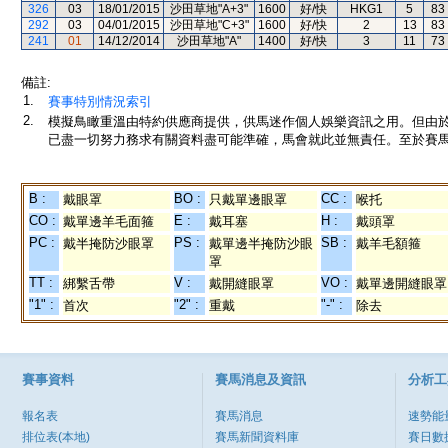
326
03
18/01/2015
沙田草地"A+3"
1600
好/快
HKG1
5
83
292
03
04/01/2015
沙田草地"C+3"
1600
好/快
2
13
83
241
01
14/12/2014
沙田草地"A"
1400
好/快
3
11
73
備註:
1.
賽事特別情況索引
2.
模擬鳥瞰重溫由特約供應商提供，供馬迷作個人娛樂資訊之用。但由
已盡一切努力務求有關資料盡可能準確，馬會就此並無責任。至於賽馬
B :
BO :
CC :
戴眼罩
只戴單邊眼罩
喉托
CO :
E :
H :
戴單邊羊毛面箍
戴耳塞
戴頭罩
PC :
PS :
SB :
戴半掩防沙眼罩
戴單邊半掩防沙眼
戴羊毛額箍
罩
TT :
V :
VO :
綁繫舌帶
戴開縫眼罩
戴單邊開縫眼罩
"1" :
"2" :
"-" :
首次
重戴
除去
賽事資料
賽馬消息及資訊
分析工
報名表
賽馬消息
速勢能
排位表(本地)
賽馬新聞資料庫
賽日數