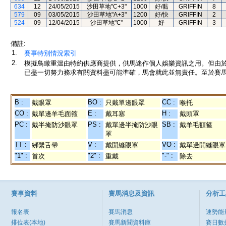
634
12
24/05/2015
沙田草地"C+3"
1000
好/黏
GRIFFIN
8
579
09
03/05/2015
沙田草地"A+3"
1200
好/快
GRIFFIN
2
524
09
12/04/2015
沙田草地"C"
1000
好
GRIFFIN
3
備註:
1.
賽事特別情況索引
2.
模擬鳥瞰重溫由特約供應商提供，供馬迷作個人娛樂資訊之用。但由
已盡一切努力務求有關資料盡可能準確，馬會就此並無責任。至於賽馬
B :
BO :
CC :
戴眼罩
只戴單邊眼罩
喉托
CO :
E :
H :
戴單邊羊毛面箍
戴耳塞
戴頭罩
PC :
PS :
SB :
戴半掩防沙眼罩
戴單邊半掩防沙眼
戴羊毛額箍
罩
TT :
V :
VO :
綁繫舌帶
戴開縫眼罩
戴單邊開縫眼罩
"1" :
"2" :
"-" :
首次
重戴
除去
賽事資料
賽馬消息及資訊
分析工
報名表
賽馬消息
速勢能
排位表(本地)
賽馬新聞資料庫
賽日數