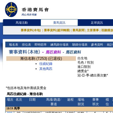
馬場活動
賽馬資訊
足球資訊
賽事資料(本地)
|
賽事資料(越洋轉播)
|
賽馬新聞
|
主要賽事
|
視聽播
報名表
排位表
即時賠率
練馬師分場表
騎師分場表
參考資料
統計
漸信名駒 (T253) (已退役)
出生地
毛色 / 性別
往績紀錄
進口類別
其他馬匹
總獎金*
冠-亞-季-總出賽次數*
*包括本地及海外賽績及獎金
馬匹往績紀錄 - 漸信名駒
場次
名次
日期
馬場/跑道/
途程
場地
賽事
檔
賽道
狀況
班次
位
18/19
馬季