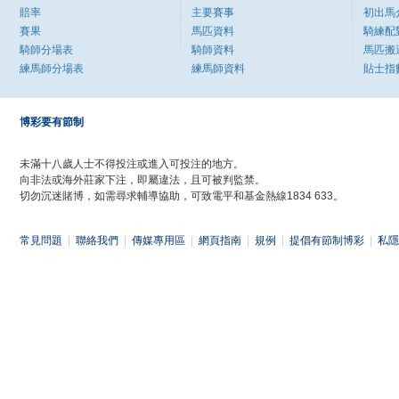
賠率
主要賽事
初出馬
賽果
馬匹資料
騎練配
騎師分場表
騎師資料
馬匹搬
練馬師分場表
練馬師資料
貼士指
博彩要有節制
未滿十八歲人士不得投注或進入可投注的地方。
向非法或海外莊家下注，即屬違法，且可被判監禁。
切勿沉迷賭博，如需尋求輔導協助，可致電平和基金熱線1834 633。
常見問題
|
聯絡我們
|
傳媒專用區
|
網頁指南
|
規例
|
提倡有節制博彩
|
私隱