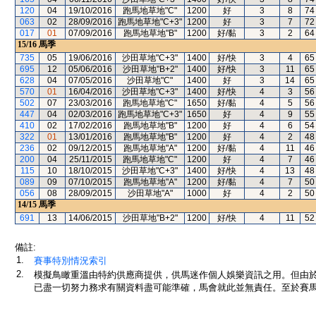
120
04
19/10/2016
跑馬地草地"C"
1200
好
3
8
74
063
02
28/09/2016
跑馬地草地"C+3"
1200
好
3
7
72
017
01
07/09/2016
跑馬地草地"B"
1200
好/黏
3
2
64
15/16
馬季
735
05
19/06/2016
沙田草地"C+3"
1400
好/快
3
4
65
695
12
05/06/2016
沙田草地"B+2"
1400
好/快
3
11
65
628
04
07/05/2016
沙田草地"C"
1400
好
3
14
65
570
01
16/04/2016
沙田草地"C+3"
1400
好/快
4
3
56
502
07
23/03/2016
跑馬地草地"C"
1650
好/黏
4
5
56
447
04
02/03/2016
跑馬地草地"C+3"
1650
好
4
9
55
410
02
17/02/2016
跑馬地草地"B"
1200
好
4
6
54
322
01
13/01/2016
跑馬地草地"B"
1200
好
4
2
48
236
02
09/12/2015
跑馬地草地"A"
1200
好/黏
4
11
46
200
04
25/11/2015
跑馬地草地"C"
1200
好
4
7
46
115
10
18/10/2015
沙田草地"C+3"
1400
好/快
4
13
48
089
09
07/10/2015
跑馬地草地"A"
1200
好/黏
4
7
50
056
08
28/09/2015
沙田草地"A"
1000
好
4
2
50
14/15
馬季
691
13
14/06/2015
沙田草地"B+2"
1200
好/快
4
11
52
備註:
1.
賽事特別情況索引
2.
模擬鳥瞰重溫由特約供應商提供，供馬迷作個人娛樂資訊之用。但由
已盡一切努力務求有關資料盡可能準確，馬會就此並無責任。至於賽馬