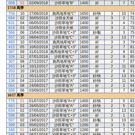
008
01
02/09/2018
沙田草地"B"
1400
好
3
7
72
17/18
馬季
759
10
27/06/2018
跑馬地草地"C"
1650
好/快
3
10
74
694
02
30/05/2018
沙田全天候
1650
好
3
2
72
631
04
06/05/2018
沙田草地"B"
1400
好
3
4
73
619
03
02/05/2018
沙田全天候
1650
好
3
2
73
568
06
15/04/2018
沙田草地"C+3"
1600
好/黏
3
3
75
557
10
08/04/2018
沙田草地"C"
1400
好
3
13
77
483
10
07/03/2018
跑馬地草地"A"
1650
好
3
3
79
415
05
10/02/2018
沙田草地"C+3"
1600
好
2
7
81
387
09
31/01/2018
跑馬地草地"C+3"
1650
好
2
9
83
328
12
07/01/2018
沙田草地"C"
1600
好
2
9
85
307
08
27/12/2017
跑馬地草地"A"
1650
好
2
7
87
263
14
10/12/2017
沙田草地"A"
1600
好
2
11
89
203
10
19/11/2017
沙田草地"B"
1800
好
2
8
91
172
11
05/11/2017
沙田草地"C+3"
1400
好/快
2
13
93
136
04
22/10/2017
沙田草地"A"
1400
好/快
2
11
94
064
08
24/09/2017
沙田草地"A"
1400
好
2
2
94
008
06
03/09/2017
沙田草地"B"
1400
好
2
7
94
16/17
馬季
775
01
01/07/2017
沙田草地"A+3"
1400
好/快
2
5
83
683
02
28/05/2017
沙田草地"A"
1400
好/快
2
5
82
634
02
07/05/2017
沙田草地"A+3"
1400
好/快
2
13
81
598
05
23/04/2017
沙田草地"C+3"
1400
好
2
1
81
507
02
19/03/2017
沙田草地"A"
1200
好/黏
3
10
80
399
03
05/02/2017
沙田草地"C"
1200
好
3
5
80
340
01
14/01/2017
沙田草地"C+3"
1200
好
3
7
74
165
04
06/11/2016
沙田草地"C+3"
1400
好/快
3
8
74