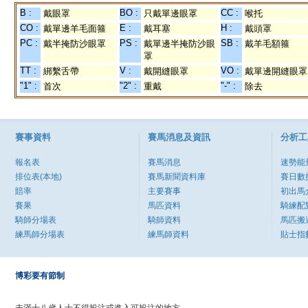
B :
BO :
CC :
戴眼罩
只戴單邊眼罩
喉托
CO :
E :
H :
戴單邊羊毛面箍
戴耳塞
戴頭罩
PC :
PS :
SB :
戴半掩防沙眼罩
戴單邊半掩防沙眼
戴羊毛額箍
罩
TT :
V :
VO :
綁繫舌帶
戴開縫眼罩
戴單邊開縫眼罩
"1" :
"2" :
"-" :
首次
重戴
除去
賽事資料
賽馬消息及資訊
分析工
報名表
賽馬消息
速勢能
排位表(本地)
賽馬新聞資料庫
賽日數
賠率
主要賽事
初出馬
賽果
馬匹資料
騎練配
騎師分場表
騎師資料
馬匹搬
練馬師分場表
練馬師資料
貼士指
博彩要有節制