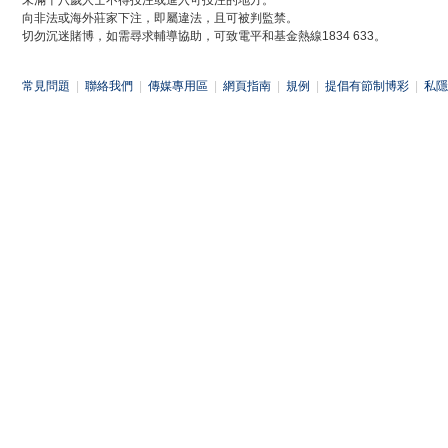
未滿十八歲人士不得投注或進入可投注的地方。
向非法或海外莊家下注，即屬違法，且可被判監禁。
切勿沉迷賭博，如需尋求輔導協助，可致電平和基金熱線1834 633。
常見問題
|
聯絡我們
|
傳媒專用區
|
網頁指南
|
規例
|
提倡有節制博彩
|
私隱