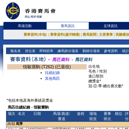
馬場活動
賽馬資訊
足球資訊
賽事資料(本地)
|
賽事資料(越洋轉播)
|
賽馬新聞
|
主要賽事
|
視聽播
報名表
排位表
即時賠率
練馬師分場表
騎師分場表
參考資料
統計
恆駿寶駒 (T262) (已退役)
出生地
毛色 / 性別
往績紀錄
進口類別
其他馬匹
總獎金*
冠-亞-季-總出賽次數*
*包括本地及海外賽績及獎金
馬匹往績紀錄 - 恆駿寶駒
場次
名次
日期
馬場/跑道/
途程
場地
賽事
檔位
評
賽道
狀況
班次
分
21/22
馬季