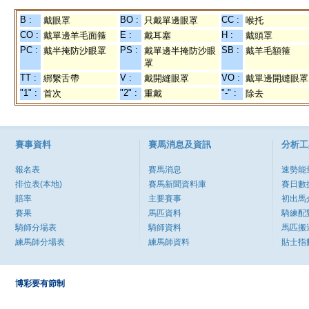
B :
BO :
CC :
戴眼罩
只戴單邊眼罩
喉托
CO :
E :
H :
戴單邊羊毛面箍
戴耳塞
戴頭罩
PC :
PS :
SB :
戴半掩防沙眼罩
戴單邊半掩防沙眼
戴羊毛額箍
罩
TT :
V :
VO :
綁繫舌帶
戴開縫眼罩
戴單邊開縫眼罩
"1" :
"2" :
"-" :
首次
重戴
除去
賽事資料
賽馬消息及資訊
分析工
報名表
賽馬消息
速勢能
排位表(本地)
賽馬新聞資料庫
賽日數
賠率
主要賽事
初出馬
賽果
馬匹資料
騎練配
騎師分場表
騎師資料
馬匹搬
練馬師分場表
練馬師資料
貼士指
博彩要有節制