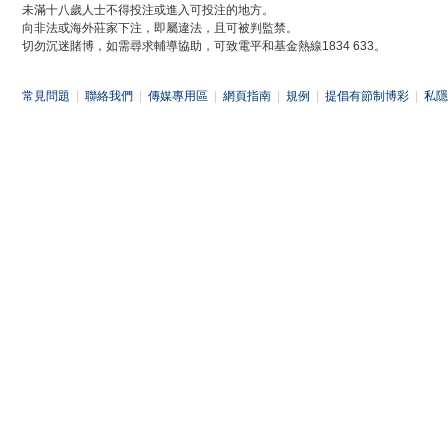
未滿十八歲人士不得投注或進入可投注的地方。
向非法或海外莊家下注，即屬違法，且可被判監禁。
切勿沉迷賭博，如需尋求輔導協助，可致電平和基金熱線1834 633。
常見問題
|
聯絡我們
|
傳媒專用區
|
網頁指南
|
規例
|
提倡有節制博彩
|
私隱