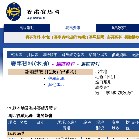
馬場活動
賽馬資訊
足球資訊
賽事資料(本地)
|
賽事資料(越洋轉播)
|
賽馬新聞
|
主要賽事
|
視聽播
報名表
排位表
即時賠率
練馬師分場表
騎師分場表
參考資料
統計
龍船鼓響 (T286) (已退役)
出生地
毛色 / 性別
往績紀錄
進口類別
其他馬匹
總獎金*
冠-亞-季-總出賽次數*
*包括本地及海外賽績及獎金
馬匹往績紀錄 - 龍船鼓響
場次
名次
日期
馬場/跑道/
途程
場地
賽事
檔
評
賽道
狀況
班次
位
19/20
馬季