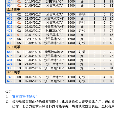
114
01
14/10/2017
沙田草地"C"
1600
好
2
1
87
064
01
24/09/2017
沙田草地"A"
1400
好
2
5
81
16/17
馬季
758
02
25/06/2017
沙田草地"A"
1600
好/快
3
5
80
669
09
21/05/2017
沙田草地"C+3"
1600
好
3
12
80
611
01
30/04/2017
沙田草地"A"
1600
好/快
3
5
74
526
02
26/03/2017
沙田草地"A+3"
1600
好
3
2
74
471
03
05/03/2017
沙田草地"C"
1400
好/快
3
8
73
377
01
30/01/2017
沙田草地"B"
1400
好
3
3
66
185
06
12/11/2016
沙田草地"A+3"
1600
好
3
9
68
038
05
18/09/2016
沙田草地"C+3"
1400
好/快
3
10
68
15/16
馬季
564
07
13/04/2016
跑馬地草地"A"
1650
好/黏
3
2
72
515
13
28/03/2016
沙田草地"A+3"
1600
好
3
11
75
481
06
13/03/2016
沙田草地"C+3"
1400
好
3
8
78
424
10
21/02/2016
沙田草地"A"
1400
好
2
3
80
386
13
06/02/2016
沙田草地"B+2"
1400
好
2
2
81
14/15
馬季
746
08
01/07/2015
沙田草地"A"
1600
好/快
3
4
83
679
10
07/06/2015
沙田草地"A+3"
1400
好/快
3
13
83
備註:
1.
賽事特別情況索引
2.
模擬鳥瞰重溫由特約供應商提供，供馬迷作個人娛樂資訊之用。但由
已盡一切努力務求有關資料盡可能準確，馬會就此並無責任。至於賽馬