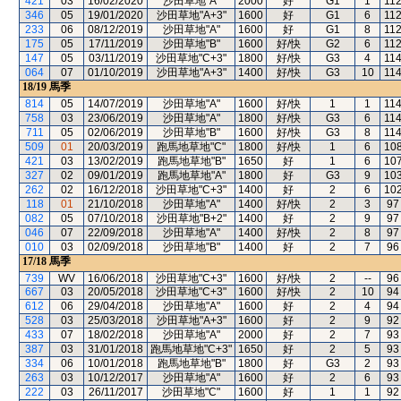
421
03
16/02/2020
沙田草地"A"
2000
好
G1
1
11
346
05
19/01/2020
沙田草地"A+3"
1600
好
G1
6
11
233
06
08/12/2019
沙田草地"A"
1600
好
G1
8
11
175
05
17/11/2019
沙田草地"B"
1600
好/快
G2
6
11
147
05
03/11/2019
沙田草地"C+3"
1800
好/快
G3
4
11
064
07
01/10/2019
沙田草地"A+3"
1400
好/快
G3
10
11
18/19
馬季
814
05
14/07/2019
沙田草地"A"
1600
好/快
1
1
11
758
03
23/06/2019
沙田草地"A"
1800
好/快
G3
6
11
711
05
02/06/2019
沙田草地"B"
1600
好/快
G3
8
11
509
01
20/03/2019
跑馬地草地"C"
1800
好/快
1
6
10
421
03
13/02/2019
跑馬地草地"B"
1650
好
1
6
10
327
02
09/01/2019
跑馬地草地"A"
1800
好
G3
9
10
262
02
16/12/2018
沙田草地"C+3"
1400
好
2
6
10
118
01
21/10/2018
沙田草地"A"
1400
好/快
2
3
97
082
05
07/10/2018
沙田草地"B+2"
1400
好
2
9
97
046
07
22/09/2018
沙田草地"A"
1400
好/快
2
8
97
010
03
02/09/2018
沙田草地"B"
1400
好
2
7
96
17/18
馬季
739
WV
16/06/2018
沙田草地"C+3"
1600
好/快
2
--
96
667
03
20/05/2018
沙田草地"C+3"
1600
好/快
2
10
94
612
06
29/04/2018
沙田草地"A"
1600
好
2
4
94
528
03
25/03/2018
沙田草地"A+3"
1600
好
2
9
92
433
07
18/02/2018
沙田草地"A"
2000
好
2
7
93
387
03
31/01/2018
跑馬地草地"C+3"
1650
好
2
5
93
334
06
10/01/2018
跑馬地草地"B"
1800
好
G3
2
93
263
03
10/12/2017
沙田草地"A"
1600
好
2
6
93
222
03
26/11/2017
沙田草地"C"
1600
好
1
1
92