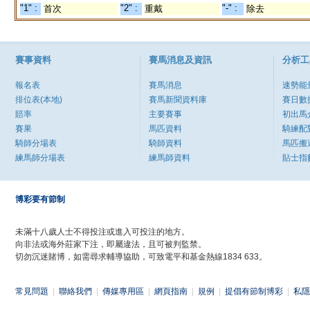
"1" :
"2" :
"-" :
首次
重戴
除去
賽事資料
賽馬消息及資訊
分析工
報名表
賽馬消息
速勢能
排位表(本地)
賽馬新聞資料庫
賽日數
賠率
主要賽事
初出馬
賽果
馬匹資料
騎練配
騎師分場表
騎師資料
馬匹搬
練馬師分場表
練馬師資料
貼士指
博彩要有節制
未滿十八歲人士不得投注或進入可投注的地方。
向非法或海外莊家下注，即屬違法，且可被判監禁。
切勿沉迷賭博，如需尋求輔導協助，可致電平和基金熱線1834 633。
常見問題
|
聯絡我們
|
傳媒專用區
|
網頁指南
|
規例
|
提倡有節制博彩
|
私隱