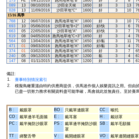
173
FE
09/11/2016
跑馬地草地"B"
1800
好
3
8
7
089
13
08/10/2016
沙田全天候
1650
好
3
13
7
028
13
11/09/2016
沙田草地"C"
1600
好
3
10
7
15/16
馬季
768
12
06/07/2016
跑馬地草地"A"
1800
好
3
10
7
693
10
05/06/2016
沙田草地"B+2"
1600
好/快
3
6
7
663
05
22/05/2016
沙田草地"A"
1800
好/快
3
7
7
619
08
04/05/2016
跑馬地草地"C+3"
1650
好
3
4
7
564
03
13/04/2016
跑馬地草地"A"
1650
好/黏
3
11
7
471
01
09/03/2016
跑馬地草地"A"
1650
好/黏
3
4
7
374
01
03/02/2016
跑馬地草地"A"
1650
好
3
7
6
240
05
09/12/2015
跑馬地草地"A"
1200
黏
3
4
6
147
08
01/11/2015
跑馬地草地"A"
1200
好
3
6
6
備註:
1.
賽事特別情況索引
2.
模擬鳥瞰重溫由特約供應商提供，供馬迷作個人娛樂資訊之用。但由
已盡一切努力務求有關資料盡可能準確，馬會就此並無責任。至於賽馬
B :
BO :
CC :
戴眼罩
只戴單邊眼罩
喉托
CO :
E :
H :
戴單邊羊毛面箍
戴耳塞
戴頭罩
PC :
PS :
SB :
戴半掩防沙眼罩
戴單邊半掩防沙眼
戴羊毛額箍
罩
TT :
V :
VO :
綁繫舌帶
戴開縫眼罩
戴單邊開縫眼罩