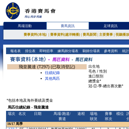
馬場活動
賽馬資訊
足球資訊
賽事資料(本地)
|
賽事資料(越洋轉播)
|
賽馬新聞
|
主要賽事
|
視聽播
報名表
排位表
即時賠率
練馬師分場表
騎師分場表
參考資料
統計
飛皇騰達 (T297) (已取消登記)
出生地
毛色 / 性別
往績紀錄
進口類別
其他馬匹
總獎金*
冠-亞-季-總出賽次數*
*包括本地及海外賽績及獎金
馬匹往績紀錄 - 飛皇騰達
場次
名次
日期
馬場/跑道/
途程
場地
賽事
檔位
賽道
狀況
班次
16/17
馬季