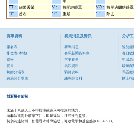
罩
TT :
V :
VO :
綁繫舌帶
戴開縫眼罩
戴單邊開縫眼罩
"1" :
"2" :
"-" :
首次
重戴
除去
賽事資料
賽馬消息及資訊
分析工
報名表
賽馬消息
速勢能
排位表(本地)
賽馬新聞資料庫
賽日數
賠率
主要賽事
初出馬
賽果
馬匹資料
騎練配
騎師分場表
騎師資料
馬匹搬
練馬師分場表
練馬師資料
貼士指
博彩要有節制
未滿十八歲人士不得投注或進入可投注的地方。
向非法或海外莊家下注，即屬違法，且可被判監禁。
切勿沉迷賭博，如需尋求輔導協助，可致電平和基金熱線1834 633。