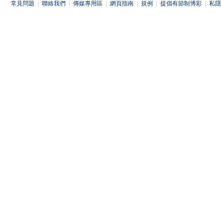
常見問題
|
聯絡我們
|
傳媒專用區
|
網頁指南
|
規例
|
提倡有節制博彩
|
私隱