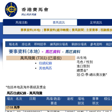
馬場活動
賽馬資訊
足球資訊
賽事資料(本地)
|
賽事資料(越洋轉播)
|
賽馬新聞
|
主要賽事
|
視聽播
報名表
排位表
即時賠率
練馬師分場表
騎師分場表
參考資料
統計
萬馬飛騰 (T311) (已退役)
出生地
毛色 / 性別
往績紀錄
進口類別
其他馬匹
總獎金*
冠-亞-季-總出賽次數*
*包括本地及海外賽績及獎金
馬匹往績紀錄 - 萬馬飛騰
場次
名次
日期
馬場/跑道/
途程
場地
賽事
檔位
賽道
狀況
班次
17/18
馬季