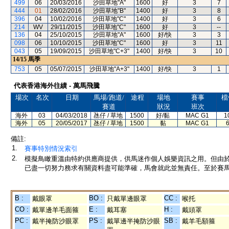
499
06
20/03/2016
沙田草地"A"
1600
好
3
7
444
01
28/02/2016
沙田草地"B"
1400
好
3
8
396
04
10/02/2016
沙田草地"C"
1400
好
3
6
214
WV
29/11/2015
沙田草地"C"
1600
好
3
--
136
04
25/10/2015
沙田草地"A"
1600
好/快
3
3
098
06
10/10/2015
沙田草地"C"
1600
好
3
11
043
05
19/09/2015
沙田草地"C+3"
1400
好/快
3
10
14/15
馬季
753
05
05/07/2015
沙田草地"A+3"
1400
好/快
3
1
代表香港海外往績 - 萬馬飛騰
場次
名次
日期
馬場/跑道/
途程
場地
賽事
檔
賽道
狀況
班次
海外
03
04/03/2018
氹仔 / 草地
1500
好/黏
MAC G1
1
海外
05
20/05/2017
氹仔 / 草地
1500
黏
MAC G1
備註:
1.
賽事特別情況索引
2.
模擬鳥瞰重溫由特約供應商提供，供馬迷作個人娛樂資訊之用。但由
已盡一切努力務求有關資料盡可能準確，馬會就此並無責任。至於賽馬
B :
BO :
CC :
戴眼罩
只戴單邊眼罩
喉托
CO :
E :
H :
戴單邊羊毛面箍
戴耳塞
戴頭罩
PC :
PS :
SB :
戴半掩防沙眼罩
戴單邊半掩防沙眼
戴羊毛額箍