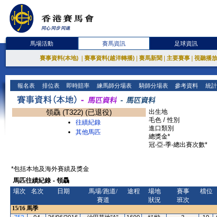
馬場活動
賽馬資訊
足球資訊
賽事資料(本地)
|
賽事資料(越洋轉播)
|
賽馬新聞
|
主要賽事
|
視聽播
報名表
排位表
即時賠率
練馬師分場表
騎師分場表
參考資料
統計
領驫 (T322) (已退役)
出生地
毛色 / 性別
往績紀錄
進口類別
其他馬匹
總獎金*
冠-亞-季-總出賽次數*
*包括本地及海外賽績及獎金
馬匹往績紀錄 - 領驫
場次
名次
日期
馬場/跑道/
途程
場地
賽事
檔位
賽道
狀況
班次
15/16
馬季