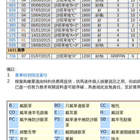
752
04
26/06/2016
沙田草地"A"
1600
好/快
3
10
693
05
05/06/2016
沙田草地"B+2"
1600
好/快
3
2
629
02
07/05/2016
沙田草地"C"
1600
好
3
10
552
04
10/04/2016
沙田草地"C"
1800
好/黏
3
10
425
06
21/02/2016
沙田草地"A"
1600
好
3
10
380
02
06/02/2016
沙田草地"B+2"
1600
好
3
2
295
01
01/01/2016
沙田草地"B+2"
1600
好
4
13
175
03
14/11/2015
沙田草地"A+3"
1600
好
4
10
095
01
10/10/2015
沙田草地"C"
1600
好
4
9
039
02
19/09/2015
沙田草地"C+3"
1400
好/快
4
9
14/15
馬季
736
07
01/07/2015
沙田草地"A"
1200
好/快
GRIFFIN
6
備註:
1.
賽事特別情況索引
2.
模擬鳥瞰重溫由特約供應商提供，供馬迷作個人娛樂資訊之用。但由
已盡一切努力務求有關資料盡可能準確，馬會就此並無責任。至於賽馬
B :
BO :
CC :
戴眼罩
只戴單邊眼罩
喉托
CO :
E :
H :
戴單邊羊毛面箍
戴耳塞
戴頭罩
PC :
PS :
SB :
戴半掩防沙眼罩
戴單邊半掩防沙眼
戴羊毛額箍
罩
TT :
V :
VO :
綁繫舌帶
戴開縫眼罩
戴單邊開縫眼罩
"1" :
"2" :
"-" :
首次
重戴
除去