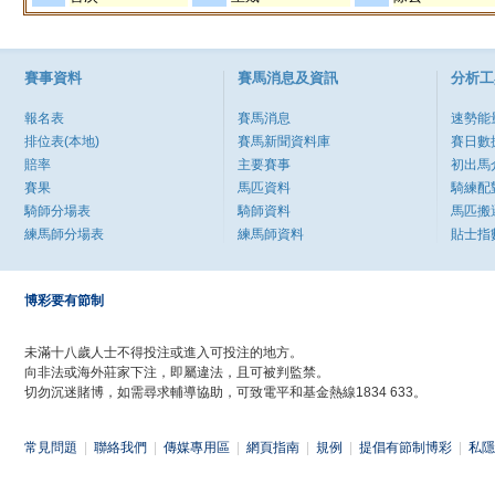
賽事資料
賽馬消息及資訊
分析工
報名表
賽馬消息
速勢能
排位表(本地)
賽馬新聞資料庫
賽日數
賠率
主要賽事
初出馬
賽果
馬匹資料
騎練配
騎師分場表
騎師資料
馬匹搬
練馬師分場表
練馬師資料
貼士指
博彩要有節制
未滿十八歲人士不得投注或進入可投注的地方。
向非法或海外莊家下注，即屬違法，且可被判監禁。
切勿沉迷賭博，如需尋求輔導協助，可致電平和基金熱線1834 633。
常見問題
|
聯絡我們
|
傳媒專用區
|
網頁指南
|
規例
|
提倡有節制博彩
|
私隱