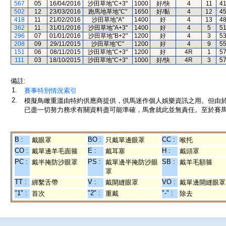
567
05
16/04/2016
沙田草地"C+3"
1000
好/快
4
11
4
502
12
23/03/2016
跑馬地草地"C"
1650
好/黏
4
12
4
418
11
21/02/2016
沙田草地"A"
1400
好
4
13
4
362
11
31/01/2016
沙田草地"A+3"
1400
好
4
5
5
296
07
01/01/2016
沙田草地"B+2"
1200
好
4
3
5
208
09
29/11/2015
沙田草地"C"
1200
好
4
9
5
151
06
08/11/2015
沙田草地"C+3"
1200
好
4R
1
5
111
03
18/10/2015
沙田草地"C+3"
1000
好/快
4R
3
5
備註:
1.
賽事特別情況索引
2.
模擬鳥瞰重溫由特約供應商提供，供馬迷作個人娛樂資訊之用。但由
已盡一切努力務求有關資料盡可能準確，馬會就此並無責任。至於賽馬
B :
BO :
CC :
戴眼罩
只戴單邊眼罩
喉托
CO :
E :
H :
戴單邊羊毛面箍
戴耳塞
戴頭罩
PC :
PS :
SB :
戴半掩防沙眼罩
戴單邊半掩防沙眼
戴羊毛額箍
罩
TT :
V :
VO :
綁繫舌帶
戴開縫眼罩
戴單邊開縫眼罩
"1" :
"2" :
"-" :
首次
重戴
除去