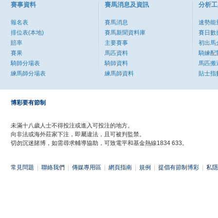
賽事資料
賽馬消息及資訊
分析工
報名表
賽馬消息
速勢能
排位表(本地)
賽馬新聞資料庫
賽日數
賠率
主要賽事
初出馬
賽果
馬匹資料
騎練配
騎師分場表
騎師資料
馬匹搬
練馬師分場表
練馬師資料
貼士指
博彩要有節制
未滿十八歲人士不得投注或進入可投注的地方。
向非法或海外莊家下注，即屬違法，且可被判監禁。
切勿沉迷賭博，如需尋求輔導協助，可致電平和基金熱線1834 633。
常見問題
|
聯絡我們
|
傳媒專用區
|
網頁指南
|
規例
|
提倡有節制博彩
|
私隱