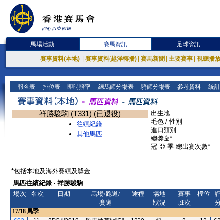
馬場活動
賽馬資訊
足球資訊
賽事資料(本地)
|
賽事資料(越洋轉播)
|
賽馬新聞
|
主要賽事
|
視聽播
報名表
排位表
即時賠率
練馬師分場表
騎師分場表
參考資料
統計
祥勝駿駒 (T331) (已退役)
出生地
毛色 / 性別
往績紀錄
進口類別
其他馬匹
總獎金*
冠-亞-季-總出賽次數*
*包括本地及海外賽績及獎金
馬匹往績紀錄 - 祥勝駿駒
場次
名次
日期
馬場/跑道/
途程
場地
賽事
檔位
賽道
狀況
班次
17/18
馬季