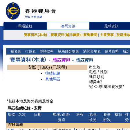
馬場活動
賽馬資訊
足球資訊
賽事資料(本地)
|
賽事資料(越洋轉播)
|
賽馬新聞
|
主要賽事
|
視聽播
報名表
排位表
即時賠率
練馬師分場表
騎師分場表
參考資料
統計
安嚮 (T366) (已退役)
出生地
毛色 / 性別
往績紀錄
進口類別
其他馬匹
總獎金*
冠-亞-季-總出賽次數*
*包括本地及海外賽績及獎金
馬匹往績紀錄 - 安嚮
場次
名次
日期
馬場/跑道/
途程
場地
賽事
檔位
評
賽道
狀況
班次
分
15/16
馬季