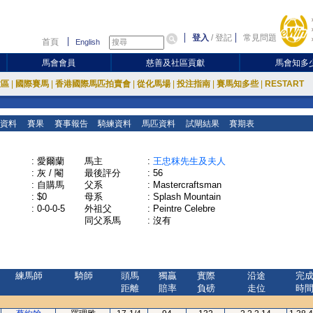
登入
/
登記
常見問題
首頁
English
馬會會員
慈善及社區貢獻
馬會知多
放區
|
國際賽馬
|
香港國際馬匹拍賣會
|
從化馬場
|
投注指南
|
賽馬知多些
|
RESTART
資料
賽果
賽事報告
騎練資料
馬匹資料
試閘結果
賽期表
:
愛爾蘭
馬主
:
王忠秣先生及夫人
:
灰 / 閹
最後評分
:
56
:
自購馬
父系
:
Mastercraftsman
:
$0
母系
:
Splash Mountain
:
0-0-0-5
外祖父
:
Peintre Celebre
同父系馬
:
沒有
練馬師
騎師
頭馬
獨贏
實際
沿途
完
距離
賠率
負磅
走位
時