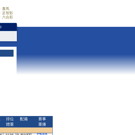
賽馬
足智彩
六合彩
少
成
排位
配備
賽事
間
體重
重播