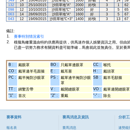
549
14
10/04/2016
沙田草地"C"
1600
好/黏
4
14
59
132
10
25/10/2015
沙田草地"A"
2000
好/快
3
1
62
098
12
10/10/2015
沙田草地"C"
1600
好
3
5
65
063
14
28/09/2015
沙田草地"A"
1600
好
3
5
67
043
12
19/09/2015
沙田草地"C+3"
1400
好/快
3
13
67
備註:
1.
賽事特別情況索引
2.
模擬鳥瞰重溫由特約供應商提供，供馬迷作個人娛樂資訊之用。但由
已盡一切努力務求有關資料盡可能準確，馬會就此並無責任。至於賽馬
B :
BO :
CC :
戴眼罩
只戴單邊眼罩
喉托
CO :
E :
H :
戴單邊羊毛面箍
戴耳塞
戴頭罩
PC :
PS :
SB :
戴半掩防沙眼罩
戴單邊半掩防沙眼
戴羊毛額箍
罩
TT :
V :
VO :
綁繫舌帶
戴開縫眼罩
戴單邊開縫眼罩
"1" :
"2" :
"-" :
首次
重戴
除去
賽事資料
賽馬消息及資訊
分析工
報名表
賽馬消息
速勢能