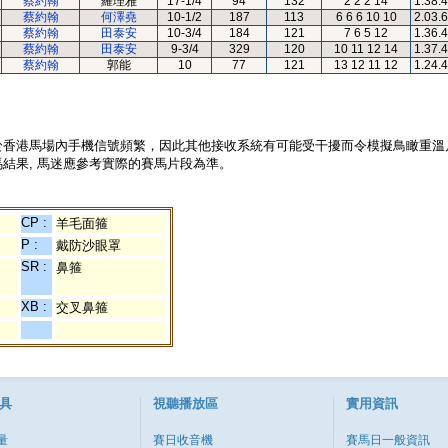
蔡約翰
羅理雅
17-1/4
94
132
2 2 2 14
1.38.
蔡約翰
何澤堯
10-1/2
187
113
6 6 6 10 10
2.03.
蔡約翰
田泰安
10-3/4
184
121
7 6 5 12
1.36.
蔡約翰
田泰安
9-3/4
329
120
10 11 12 14
1.37.
蔡約翰
郭能
10
77
121
13 12 11 12
1.24.
於香港馬場內手機信號頻繁，因此其他接收系統有可能受干擾而令模擬鳥瞰重溫
結果, 馬迷應參考實際的賽馬片段為準。
CP :
羊毛面箍
P :
戴防沙眼罩
SR :
鼻箍
XB :
交叉鼻箍
具
視聽播放區
實用資訊
量
賽日收音機
賽馬日一般資訊