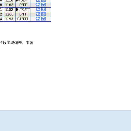
46
1128
P-/B2/TT
68
1182
P/TT
41
1182
B-/P1/TT
42
1206
B/TT
44
1193
B1/TT1
片段出現偏差。本會