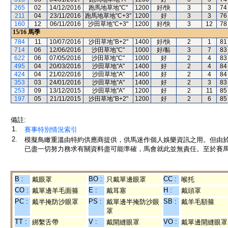
265
02
14/12/2016
跑馬地草地"C"
1200
好/快
3
3
74
211
04
23/11/2016
跑馬地草地"C+3"
1200
好
3
3
76
160
12
06/11/2016
沙田草地"C+3"
1200
好/快
3
12
78
15/16
馬季
784
11
10/07/2016
沙田草地"B+2"
1400
好/快
2
1
81
714
06
12/06/2016
沙田草地"C"
1000
好/黏
3
7
83
622
06
07/05/2016
沙田草地"C"
1000
好
2
4
83
495
04
20/03/2016
沙田草地"A"
1400
好
2
4
84
424
04
21/02/2016
沙田草地"A"
1400
好
2
4
84
353
03
24/01/2016
沙田草地"A"
1400
好
2
3
83
253
09
13/12/2015
沙田草地"A"
1200
好
2
11
85
197
05
21/11/2015
沙田草地"B+2"
1200
好
2
6
85
備註:
1.
賽事特別情況索引
2.
模擬鳥瞰重溫由特約供應商提供，供馬迷作個人娛樂資訊之用。但由
已盡一切努力務求有關資料盡可能準確，馬會就此並無責任。至於賽馬
B :
BO :
CC :
戴眼罩
只戴單邊眼罩
喉托
CO :
E :
H :
戴單邊羊毛面箍
戴耳塞
戴頭罩
PC :
PS :
SB :
戴半掩防沙眼罩
戴單邊半掩防沙眼
戴羊毛額箍
罩
TT :
V :
VO :
綁繫舌帶
戴開縫眼罩
戴單邊開縫眼罩