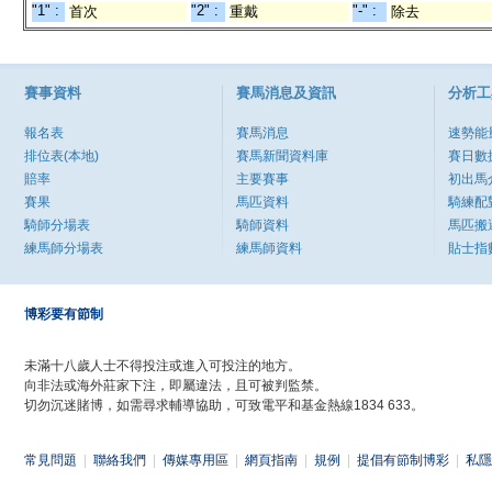
"1" :
"2" :
"-" :
首次
重戴
除去
賽事資料
賽馬消息及資訊
分析工
報名表
賽馬消息
速勢能
排位表(本地)
賽馬新聞資料庫
賽日數
賠率
主要賽事
初出馬
賽果
馬匹資料
騎練配
騎師分場表
騎師資料
馬匹搬
練馬師分場表
練馬師資料
貼士指
博彩要有節制
未滿十八歲人士不得投注或進入可投注的地方。
向非法或海外莊家下注，即屬違法，且可被判監禁。
切勿沉迷賭博，如需尋求輔導協助，可致電平和基金熱線1834 633。
常見問題
|
聯絡我們
|
傳媒專用區
|
網頁指南
|
規例
|
提倡有節制博彩
|
私隱