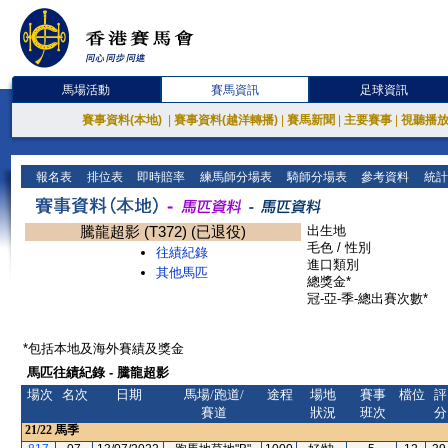
馬場活動
賽馬資訊
足球資訊
賽事資料(本地)
|
賽事資料(越洋轉播)
|
賽馬新聞
|
主要賽事
|
視聽播
報名表
排位表
即時賠率
練馬師分場表
騎師分場表
參考資料
統計
騰龍超影 (T372) (已退役)
出生地
毛色 / 性別
往績紀錄
進口類別
其他馬匹
總獎金*
冠-亞-季-總出賽次數*
*包括本地及海外賽績及獎金
馬匹往績紀錄 - 騰龍超影
場次
名次
日期
馬場/跑道/
途程
場地
賽事
檔位
評
賽道
狀況
班次
分
21/22
馬季