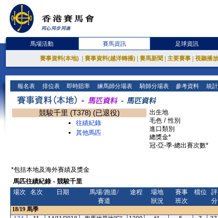
馬場活動
賽馬資訊
足球資訊
賽事資料(本地)
|
賽事資料(越洋轉播)
|
賽馬新聞
|
主要賽事
|
視聽播
報名表
排位表
即時賠率
練馬師分場表
騎師分場表
參考資料
統計
競駿千里 (T378) (已退役)
出生地
毛色 / 性別
往績紀錄
進口類別
其他馬匹
總獎金*
冠-亞-季-總出賽次數*
*包括本地及海外賽績及獎金
馬匹往績紀錄 - 競駿千里
場次
名次
日期
馬場/跑道/
途程
場地
賽事
檔位
評
賽道
狀況
班次
分
18/19
馬季