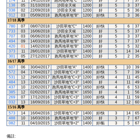
174
11
14/11/2018
跑馬地草地"C"
1200
好
5
7
37
138
05
31/10/2018
沙田全天候
1200
好
5
3
37
038
02
22/09/2018
沙田全天候
1200
好
5
5
36
012
03
05/09/2018
跑馬地草地"B"
1200
好/快
5
3
36
17/18
馬季
780
07
08/07/2018
沙田草地"C"
1400
好/快
5
6
37
733
03
16/06/2018
沙田全天候
1200
好
5
5
37
707
03
06/06/2018
跑馬地草地"A"
1200
好
5
3
37
494
09
14/03/2018
跑馬地草地"B"
1200
好
5
7
37
420
01
14/02/2018
跑馬地草地"B"
1200
好
5
5
32
373
11
28/01/2018
沙田草地"B"
1400
好
5
14
34
301
05
27/12/2017
跑馬地草地"A"
1200
好
5
2
35
16/17
馬季
607
06
30/04/2017
沙田草地"A"
1400
好/快
5
10
39
572
04
17/04/2017
沙田草地"C+3"
1400
好/快
5
7
39
531
12
29/03/2017
跑馬地草地"C+3"
1200
好/快
4
11
45
484
13
12/03/2017
沙田草地"C+3"
1400
好
4
11
49
437
10
22/02/2017
跑馬地草地"C+3"
1650
好/快
4
6
53
385
12
02/02/2017
跑馬地草地"A"
1650
好
4
1
56
269
07
17/12/2016
沙田草地"C+3"
1000
好/快
4
11
59
032
13
18/09/2016
沙田草地"C+3"
1000
好/快
4
12
60
15/16
馬季
573
14
16/04/2016
沙田草地"C+3"
1400
好/快
3
14
65
488
10
16/03/2016
跑馬地草地"B"
1200
好
3
7
67
082
11
04/10/2015
沙田草地"B+2"
1400
好/黏
3
5
67
備註: