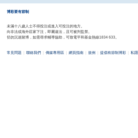
博彩要有節制
未滿十八歲人士不得投注或進入可投注的地方。
向非法或海外莊家下注，即屬違法，且可被判監禁。
切勿沉迷賭博，如需尋求輔導協助，可致電平和基金熱線1834 633。
常見問題
|
聯絡我們
|
傳媒專用區
|
網頁指南
|
規例
|
提倡有節制博彩
|
私隱