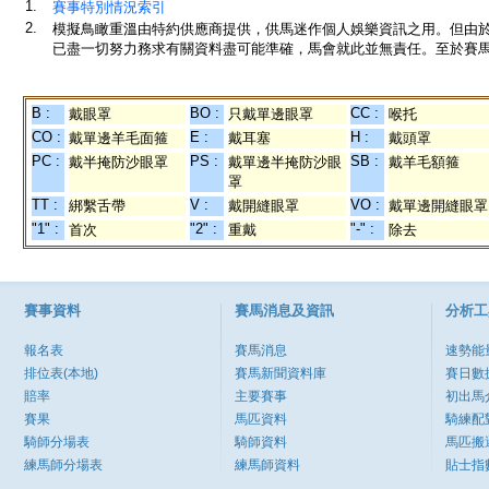
1.
賽事特別情況索引
2.
模擬鳥瞰重溫由特約供應商提供，供馬迷作個人娛樂資訊之用。但由
已盡一切努力務求有關資料盡可能準確，馬會就此並無責任。至於賽馬
B :
BO :
CC :
戴眼罩
只戴單邊眼罩
喉托
CO :
E :
H :
戴單邊羊毛面箍
戴耳塞
戴頭罩
PC :
PS :
SB :
戴半掩防沙眼罩
戴單邊半掩防沙眼
戴羊毛額箍
罩
TT :
V :
VO :
綁繫舌帶
戴開縫眼罩
戴單邊開縫眼罩
"1" :
"2" :
"-" :
首次
重戴
除去
賽事資料
賽馬消息及資訊
分析工
報名表
賽馬消息
速勢能
排位表(本地)
賽馬新聞資料庫
賽日數
賠率
主要賽事
初出馬
賽果
馬匹資料
騎練配
騎師分場表
騎師資料
馬匹搬
練馬師分場表
練馬師資料
貼士指