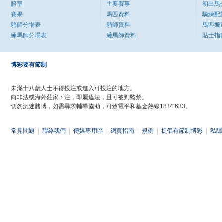
賠率
主要賽事
初出馬
賽果
馬匹資料
騎練配
騎師分場表
騎師資料
馬匹搬
練馬師分場表
練馬師資料
貼士指
博彩要有節制
未滿十八歲人士不得投注或進入可投注的地方。
向非法或海外莊家下注，即屬違法，且可被判監禁。
切勿沉迷賭博，如需尋求輔導協助，可致電平和基金熱線1834 633。
常見問題
|
聯絡我們
|
傳媒專用區
|
網頁指南
|
規例
|
提倡有節制博彩
|
私隱