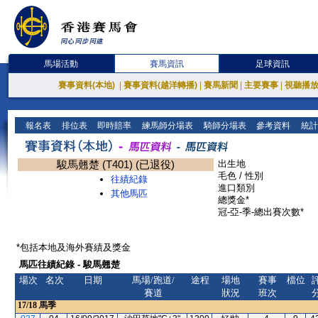
馬場活動
賽馬資訊
足球資訊
賽事資料(本地)
|
賽事資料(越洋轉播)
|
賽馬新聞
|
主要賽事
|
視聽播
報名表
排位表
即時賠率
練馬師分場表
騎師分場表
參考資料
統計
駿馬翹楚 (T401) (已退役)
出生地
毛色 / 性別
往績紀錄
進口類別
其他馬匹
總獎金*
冠-亞-季-總出賽次數*
*包括本地及海外賽績及獎金
馬匹往績紀錄 - 駿馬翹楚
場次
名次
日期
馬場/跑道/
途程
場地
賽事
檔位
賽道
狀況
班次
17/18
馬季