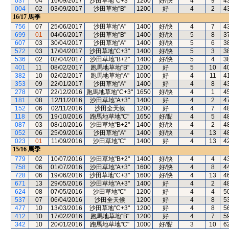
037
04
16/09/2017
沙田草地"C+3"
1200
好/快
4
9
4
004
02
03/09/2017
沙田草地"B"
1200
好
4
2
4
16/17
馬季
756
07
25/06/2017
沙田草地"A"
1400
好/快
4
7
4
699
01
04/06/2017
沙田草地"B"
1400
好/快
5
8
3
607
03
30/04/2017
沙田草地"A"
1400
好/快
5
6
3
572
03
17/04/2017
沙田草地"C+3"
1400
好/快
5
3
3
536
02
02/04/2017
沙田草地"B+2"
1400
好/快
5
4
3
401
11
08/02/2017
跑馬地草地"B"
1200
好
5
10
4
382
10
02/02/2017
跑馬地草地"A"
1000
好
4
11
4
353
09
22/01/2017
沙田草地"A"
1400
好
4
8
4
278
07
22/12/2016
跑馬地草地"C+3"
1650
好/快
4
1
4
181
08
12/11/2016
沙田草地"A+3"
1400
好
4
2
4
152
06
02/11/2016
沙田全天候
1200
好
4
7
4
118
05
19/10/2016
跑馬地草地"C"
1650
好/黏
4
5
4
087
03
08/10/2016
沙田草地"B+2"
1400
好/快
4
2
4
052
06
25/09/2016
沙田草地"A"
1400
好/快
4
13
4
023
01
11/09/2016
沙田草地"C"
1400
好
4
13
4
15/16
馬季
779
02
10/07/2016
沙田草地"B+2"
1400
好/快
4
4
4
758
06
01/07/2016
沙田草地"A+3"
1600
好/快
4
8
4
728
06
19/06/2016
沙田草地"C+3"
1600
好/快
4
13
4
671
13
29/05/2016
沙田草地"A+3"
1400
好
4
2
4
624
08
07/05/2016
沙田草地"C"
1200
好
4
4
5
537
07
06/04/2016
沙田全天候
1200
好
4
8
5
477
10
13/03/2016
沙田草地"C+3"
1200
好
4
8
5
412
10
17/02/2016
跑馬地草地"B"
1200
好
4
7
5
342
10
20/01/2016
跑馬地草地"C"
1000
好/黏
3
10
6