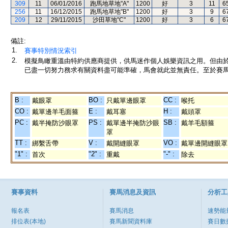
309
11
06/01/2016
跑馬地草地"A"
1200
好
3
11
6
256
11
16/12/2015
跑馬地草地"B"
1200
好
3
9
6
209
12
29/11/2015
沙田草地"C"
1200
好
3
6
6
備註:
1.
賽事特別情況索引
2.
模擬鳥瞰重溫由特約供應商提供，供馬迷作個人娛樂資訊之用。但由
已盡一切努力務求有關資料盡可能準確，馬會就此並無責任。至於賽馬
B :
BO :
CC :
戴眼罩
只戴單邊眼罩
喉托
CO :
E :
H :
戴單邊羊毛面箍
戴耳塞
戴頭罩
PC :
PS :
SB :
戴半掩防沙眼罩
戴單邊半掩防沙眼
戴羊毛額箍
罩
TT :
V :
VO :
綁繫舌帶
戴開縫眼罩
戴單邊開縫眼罩
"1" :
"2" :
"-" :
首次
重戴
除去
賽事資料
賽馬消息及資訊
分析工
報名表
賽馬消息
速勢能
排位表(本地)
賽馬新聞資料庫
賽日數