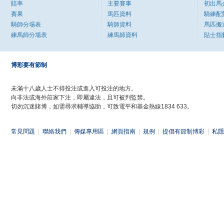
賠率
主要賽事
初出馬
賽果
馬匹資料
騎練配
騎師分場表
騎師資料
馬匹搬
練馬師分場表
練馬師資料
貼士指
博彩要有節制
未滿十八歲人士不得投注或進入可投注的地方。
向非法或海外莊家下注，即屬違法，且可被判監禁。
切勿沉迷賭博，如需尋求輔導協助，可致電平和基金熱線1834 633。
常見問題
|
聯絡我們
|
傳媒專用區
|
網頁指南
|
規例
|
提倡有節制博彩
|
私隱