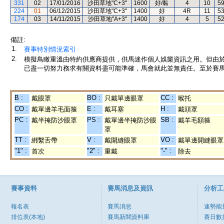
331
02
17/01/2016
沙田草地"C+3"
1600
好/黏
4
10
5
224
01
06/12/2015
沙田草地"C+3"
1400
好
4R
11
5
174
03
14/11/2015
沙田草地"A+3"
1400
好
4
5
5
備註:
1.
賽事特別情況索引
2.
模擬鳥瞰重溫由特約供應商提供，供馬迷作個人娛樂資訊之用。但由
已盡一切努力務求有關資料盡可能準確，馬會就此並無責任。至於賽馬
B :
BO :
CC :
戴眼罩
只戴單邊眼罩
喉托
CO :
E :
H :
戴單邊羊毛面箍
戴耳塞
戴頭罩
PC :
PS :
SB :
戴半掩防沙眼罩
戴單邊半掩防沙眼
戴羊毛額箍
罩
TT :
V :
VO :
綁繫舌帶
戴開縫眼罩
戴單邊開縫眼罩
"1" :
"2" :
"-" :
首次
重戴
除去
賽事資料
賽馬消息及資訊
分析工
報名表
賽馬消息
速勢能
排位表(本地)
賽馬新聞資料庫
賽日數