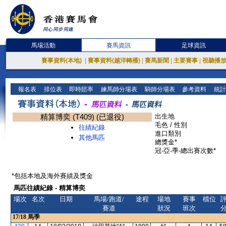
馬場活動
賽馬資訊
足球資訊
賽事資料(本地)
|
賽事資料(越洋轉播)
|
賽馬新聞
|
主要賽事
|
視聽播
報名表
排位表
即時賠率
練馬師分場表
騎師分場表
參考資料
統計
精算博奕 (T409) (已退役)
出生地
毛色 / 性別
往績紀錄
進口類別
其他馬匹
總獎金*
冠-亞-季-總出賽次數*
*包括本地及海外賽績及獎金
馬匹往績紀錄 - 精算博奕
場次
名次
日期
馬場/跑道/
途程
場地
賽事
檔位
賽道
狀況
班次
17/18
馬季