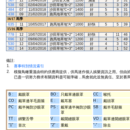
567
12
15/04/2018
沙田全天候
1200
濕慢
5
3
31
538
02
02/04/2018
沙田草地"B+2"
1200
好
5
3
29
484
07
11/03/2018
沙田草地"C+3"
1400
好
5
9
31
438
09
21/02/2018
跑馬地草地"C"
1000
好
5
5
33
16/17
馬季
635
11
10/05/2017
跑馬地草地"A"
1000
好/快
5
5
39
15/16
馬季
778
12
10/07/2016
沙田草地"B+2"
1400
好/快
4
11
46
696
12
09/06/2016
跑馬地草地"A"
1200
好
4
5
49
530
12
03/04/2016
沙田草地"B+2"
1200
好
4
3
52
362
14
31/01/2016
沙田草地"A+3"
1400
好
4
1
52
備註:
1.
賽事特別情況索引
2.
模擬鳥瞰重溫由特約供應商提供，供馬迷作個人娛樂資訊之用。但由
已盡一切努力務求有關資料盡可能準確，馬會就此並無責任。至於賽馬
B :
BO :
CC :
戴眼罩
只戴單邊眼罩
喉托
CO :
E :
H :
戴單邊羊毛面箍
戴耳塞
戴頭罩
PC :
PS :
SB :
戴半掩防沙眼罩
戴單邊半掩防沙眼
戴羊毛額箍
罩
TT :
V :
VO :
綁繫舌帶
戴開縫眼罩
戴單邊開縫眼罩
"1" :
"2" :
"-" :
首次
重戴
除去