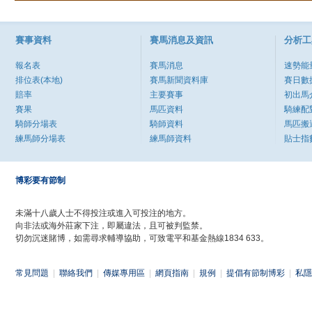
賽事資料
賽馬消息及資訊
分析工
報名表
賽馬消息
速勢能
排位表(本地)
賽馬新聞資料庫
賽日數
賠率
主要賽事
初出馬
賽果
馬匹資料
騎練配
騎師分場表
騎師資料
馬匹搬
練馬師分場表
練馬師資料
貼士指
博彩要有節制
未滿十八歲人士不得投注或進入可投注的地方。
向非法或海外莊家下注，即屬違法，且可被判監禁。
切勿沉迷賭博，如需尋求輔導協助，可致電平和基金熱線1834 633。
常見問題
|
聯絡我們
|
傳媒專用區
|
網頁指南
|
規例
|
提倡有節制博彩
|
私隱