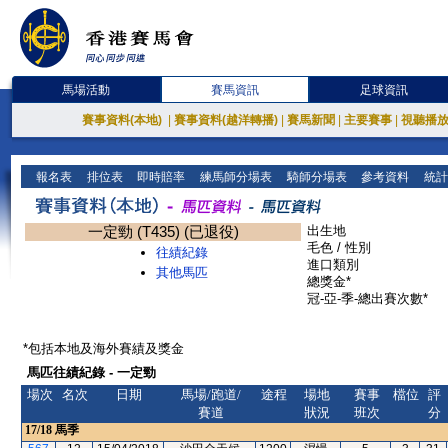
馬場活動
賽馬資訊
足球資訊
賽事資料(本地)
|
賽事資料(越洋轉播)
|
賽馬新聞
|
主要賽事
|
視聽播
報名表
排位表
即時賠率
練馬師分場表
騎師分場表
參考資料
統計
一定勁 (T435) (已退役)
出生地
毛色 / 性別
往績紀錄
進口類別
其他馬匹
總獎金*
冠-亞-季-總出賽次數*
*包括本地及海外賽績及獎金
馬匹往績紀錄 - 一定勁
場次
名次
日期
馬場/跑道/
途程
場地
賽事
檔位
評
賽道
狀況
班次
分
17/18
馬季