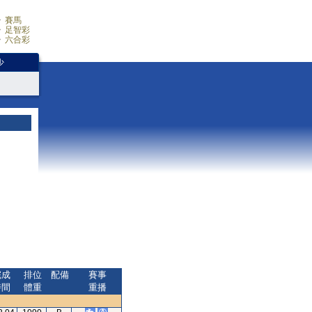
賽馬
足智彩
六合彩
少
完成
排位
配備
賽事
時間
體重
重播