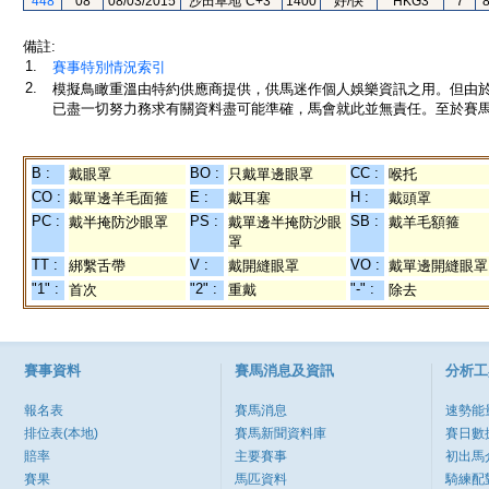
448
08
08/03/2015
沙田草地"C+3"
1400
好/快
HKG3
7
備註:
1.
賽事特別情況索引
2.
模擬鳥瞰重溫由特約供應商提供，供馬迷作個人娛樂資訊之用。但由
已盡一切努力務求有關資料盡可能準確，馬會就此並無責任。至於賽馬
B :
BO :
CC :
戴眼罩
只戴單邊眼罩
喉托
CO :
E :
H :
戴單邊羊毛面箍
戴耳塞
戴頭罩
PC :
PS :
SB :
戴半掩防沙眼罩
戴單邊半掩防沙眼
戴羊毛額箍
罩
TT :
V :
VO :
綁繫舌帶
戴開縫眼罩
戴單邊開縫眼罩
"1" :
"2" :
"-" :
首次
重戴
除去
賽事資料
賽馬消息及資訊
分析工
報名表
賽馬消息
速勢能
排位表(本地)
賽馬新聞資料庫
賽日數
賠率
主要賽事
初出馬
賽果
馬匹資料
騎練配