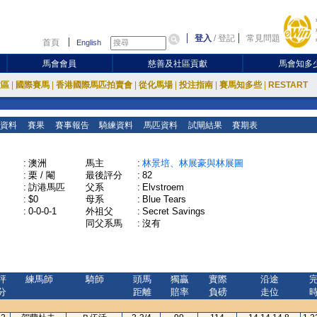
登入
/
登記
常見問題
首頁
English
馬會會員
慈善及社區貢獻
馬會知多
放區
|
國際賽馬
|
香港國際馬匹拍賣會
|
從化馬場
|
投注指南
|
賽馬知多些
|
RESTART
資料
賽果
賽事報告
騎練資料
馬匹資料
試閘結果
賽期表
:
澳洲
馬主
:
林景培、林展豪與林展圖
:
栗 / 閹
最後評分
:
82
:
訪港馬匹
父系
:
Elvstroem
:
$0
母系
:
Blue Tears
:
0-0-0-1
外祖父
:
Secret Savings
同父系馬
:
沒有
評
練馬師
騎師
頭馬
獨贏
實際
沿途
分
距離
賠率
負磅
走位