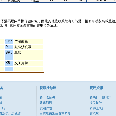
82
賀蘭杜夫
Ｂ伍活
2-3/4
99
114
14 14 14 8
1.2
於香港馬場內手機信號頻繁，因此其他接收系統有可能受干擾而令模擬鳥瞰重溫
結果, 馬迷應參考實際的賽馬片段為準。
CP :
羊毛面箍
P :
戴防沙眼罩
SR :
鼻箍
XB :
交叉鼻箍
具
視聽播放區
實用資訊
量
賽日收音機
賽馬日一般資訊
據
賽馬節目
檔位統計
介紹
試閘片段
騎師王統計
對及初岀馬成績
自購馬來港前賽事片段
靈活玩