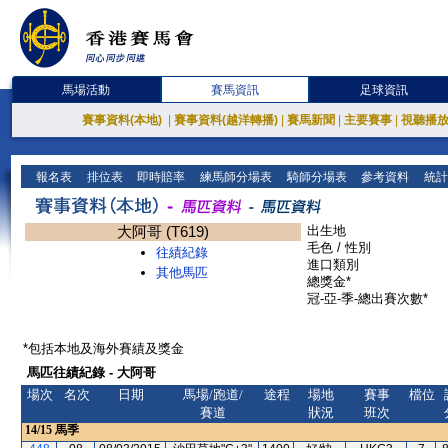
馬場活動
賽馬資訊
足球資訊
賽事資料(本地)
|
賽事資料(越洋轉播)
|
賽馬新聞
|
主要賽事
|
視聽播
報名表
排位表
即時賠率
練馬師分場表
騎師分場表
參考資料
統計
大阿哥 (T619)
出生地
毛色 / 性別
往績紀錄
進口類別
其他馬匹
總獎金*
冠-亞-季-總出賽次數*
*包括本地及海外賽績及獎金
馬匹往績紀錄 - 大阿哥
場次
名次
日期
馬場/跑道/
途程
場地
賽事
檔位
賽道
狀況
班次
14/15
馬季