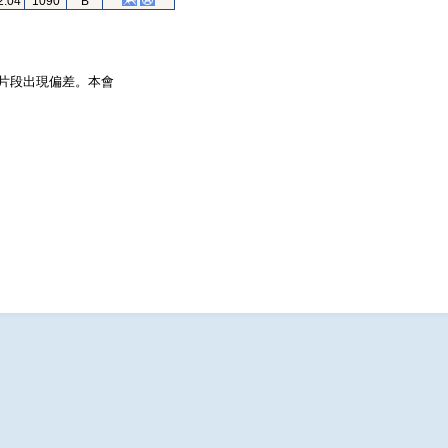
2.04
1090
B
片段出現偏差。本會