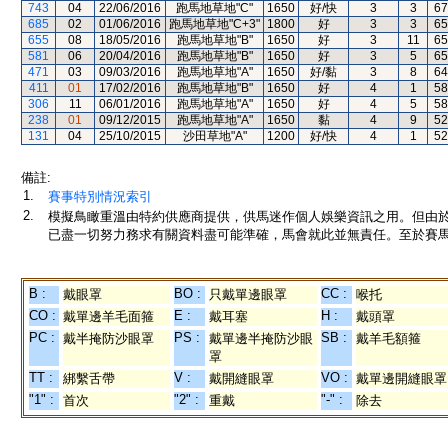
743
04
22/06/2016
跑馬地草地"C"
1650
好/快
3
3
67
685
02
01/06/2016
跑馬地草地"C+3"
1800
好
3
3
65
655
08
18/05/2016
跑馬地草地"B"
1650
好
3
11
65
581
06
20/04/2016
跑馬地草地"B"
1650
好
3
5
65
471
03
09/03/2016
跑馬地草地"A"
1650
好/黏
3
8
64
411
01
17/02/2016
跑馬地草地"B"
1650
好
4
1
58
306
11
06/01/2016
跑馬地草地"A"
1650
好
4
5
58
238
01
09/12/2015
跑馬地草地"A"
1650
黏
4
9
52
131
04
25/10/2015
沙田草地"A"
1200
好/快
4
1
52
備註:
1.
賽事特別情況索引
2.
模擬鳥瞰重溫由特約供應商提供，供馬迷作個人娛樂資訊之用。但由
已盡一切努力務求有關資料盡可能準確，馬會就此並無責任。至於賽馬
B :
BO :
CC :
戴眼罩
只戴單邊眼罩
喉托
CO :
E :
H :
戴單邊羊毛面箍
戴耳塞
戴頭罩
PC :
PS :
SB :
戴半掩防沙眼罩
戴單邊半掩防沙眼
戴羊毛額箍
罩
TT :
V :
VO :
綁繫舌帶
戴開縫眼罩
戴單邊開縫眼罩
"1" :
"2" :
"-" :
首次
重戴
除去