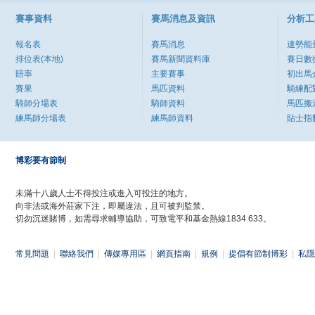
賽事資料
賽馬消息及資訊
分析工
報名表
賽馬消息
速勢能
排位表(本地)
賽馬新聞資料庫
賽日數
賠率
主要賽事
初出馬
賽果
馬匹資料
騎練配
騎師分場表
騎師資料
馬匹搬
練馬師分場表
練馬師資料
貼士指
博彩要有節制
未滿十八歲人士不得投注或進入可投注的地方。
向非法或海外莊家下注，即屬違法，且可被判監禁。
切勿沉迷賭博，如需尋求輔導協助，可致電平和基金熱線1834 633。
常見問題
|
聯絡我們
|
傳媒專用區
|
網頁指南
|
規例
|
提倡有節制博彩
|
私隱