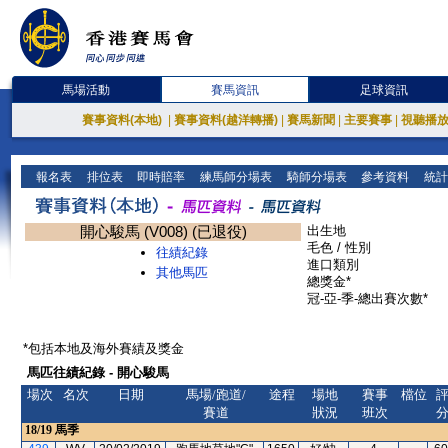
馬場活動
賽馬資訊
足球資訊
賽事資料(本地)
|
賽事資料(越洋轉播)
|
賽馬新聞
|
主要賽事
|
視聽播
報名表
排位表
即時賠率
練馬師分場表
騎師分場表
參考資料
統計
開心駿馬 (V008) (已退役)
出生地
毛色 / 性別
往績紀錄
進口類別
其他馬匹
總獎金*
冠-亞-季-總出賽次數*
*包括本地及海外賽績及獎金
馬匹往績紀錄 - 開心駿馬
場次
名次
日期
馬場/跑道/
途程
場地
賽事
檔位
賽道
狀況
班次
18/19
馬季