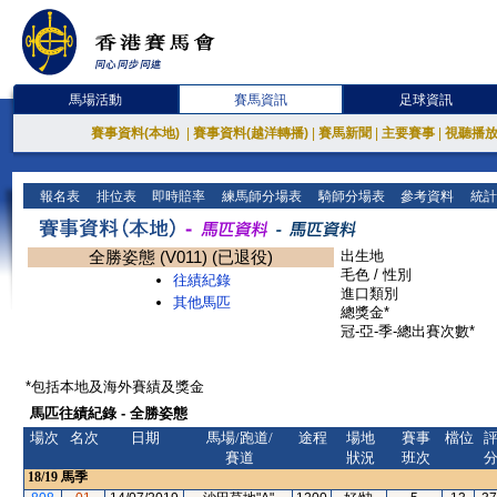
馬場活動
賽馬資訊
足球資訊
賽事資料(本地)
|
賽事資料(越洋轉播)
|
賽馬新聞
|
主要賽事
|
視聽播
報名表
排位表
即時賠率
練馬師分場表
騎師分場表
參考資料
統計
全勝姿態 (V011) (已退役)
出生地
毛色 / 性別
往績紀錄
進口類別
其他馬匹
總獎金*
冠-亞-季-總出賽次數*
*包括本地及海外賽績及獎金
馬匹往績紀錄 - 全勝姿態
場次
名次
日期
馬場/跑道/
途程
場地
賽事
檔位
賽道
狀況
班次
18/19
馬季