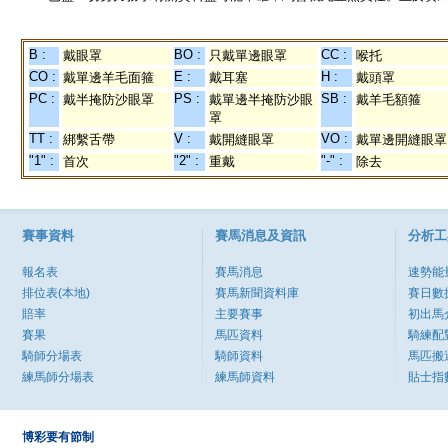
B :
BO :
CC :
戴眼罩
只戴單邊眼罩
喉托
CO :
E :
H :
戴單邊羊毛面箍
戴耳塞
戴頭罩
PC :
PS :
SB :
戴半掩防沙眼罩
戴單邊半掩防沙眼
戴羊毛額箍
罩
TT :
V :
VO :
綁繫舌帶
戴開縫眼罩
戴單邊開縫眼罩
"1" :
"2" :
"-" :
首次
重戴
除去
賽事資料
賽馬消息及資訊
分析工
報名表
賽馬消息
速勢能
排位表(本地)
賽馬新聞資料庫
賽日數
賠率
主要賽事
初出馬
賽果
馬匹資料
騎練配
騎師分場表
騎師資料
馬匹搬
練馬師分場表
練馬師資料
貼士指
博彩要有節制