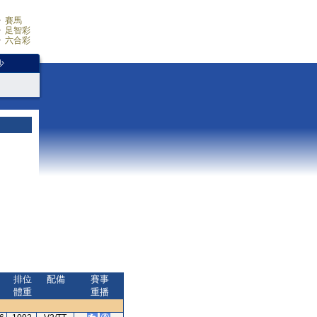
賽馬
足智彩
六合彩
少
排位
配備
賽事
體重
重播