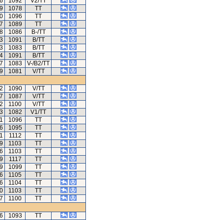
46
1092
V2/TT
89
1078
TT
0
1096
TT
7
1089
TT
08
1086
B-/TT
33
1091
B/TT
33
1083
B/TT
34
1091
B/TT
97
1083
V-/B2/TT
9
1081
V/TT
52
1090
V/TT
7
1087
V/TT
62
1100
V/TT
73
1082
V1/TT
41
1096
TT
16
1095
TT
91
1112
TT
99
1103
TT
46
1103
TT
99
1117
TT
79
1099
TT
46
1105
TT
6
1104
TT
90
1103
TT
7
1100
TT
46
1093
TT