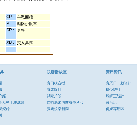
CP :
羊毛面箍
P :
戴防沙眼罩
SR :
鼻箍
XB :
交叉鼻箍
具
視聽播放區
實用資訊
量
賽日收音機
賽馬日一般資訊
據
賽馬節目
檔位統計
介紹
試閘片段
騎師王統計
對及初岀馬成績
自購馬來港前賽事片段
靈活玩
遷紀錄
賽馬娛樂新聞
傳媒專用區
數