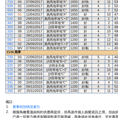
710
04
07/06/2017
跑馬地草地"A"
1650
好/快
4
11
53
639
02
10/05/2017
跑馬地草地"A"
1650
好/快
4
3
52
603
05
26/04/2017
跑馬地草地"C"
1650
好/快
4
7
52
565
01
12/04/2017
跑馬地草地"A"
1650
好
4
10
47
530
03
29/03/2017
跑馬地草地"C+3"
1650
好/快
4
1
47
447
08
26/02/2017
沙田草地"B"
1400
好
4
2
49
355
03
22/01/2017
沙田草地"A"
1200
好
4
3
49
328
09
11/01/2017
跑馬地草地"B"
1200
好
4
10
49
171
11
09/11/2016
跑馬地草地"B"
1200
好
4
7
49
097
01
12/10/2016
跑馬地草地"B"
1200
好
4
12
41
060
02
28/09/2016
跑馬地草地"C+3"
1200
好
5
12
40
011
WV
07/09/2016
跑馬地草地"B"
1200
好/黏
5
--
40
15/16
馬季
739
03
22/06/2016
跑馬地草地"C"
1200
好/快
5
4
40
690
06
05/06/2016
沙田草地"B+2"
1400
好
4
5
42
625
07
07/05/2016
沙田全天候
1200
好
4
5
44
570
06
16/04/2016
沙田草地"C+3"
1400
好/快
4
10
46
548
06
10/04/2016
沙田草地"C"
1200
好/黏
4
4
48
421
06
21/02/2016
沙田草地"A"
1200
好
4
13
49
341
05
20/01/2016
跑馬地草地"C"
1200
好/黏
4
4
51
236
04
09/12/2015
跑馬地草地"A"
1200
好/黏
4
5
52
200
07
25/11/2015
跑馬地草地"C"
1200
好
4
11
52
備註:
1.
賽事特別情況索引
2.
模擬鳥瞰重溫由特約供應商提供，供馬迷作個人娛樂資訊之用。但由
已盡一切努力務求有關資料盡可能準確，馬會就此並無責任。至於賽馬