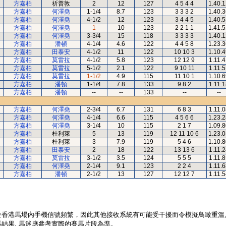
方嘉柏
祈普敦
2
12
127
4 5 4 4
1.40.
方嘉柏
何澤堯
1-1/4
8.7
123
3 3 3 2
1.40.
方嘉柏
何澤堯
4-1/2
12
123
3 4 4 5
1.40.
方嘉柏
何澤堯
1
10
123
2 2 1 1
1.41.
方嘉柏
何澤堯
3-3/4
15
118
3 3 3 3
1.40.
方嘉柏
潘頓
4-1/4
4.6
122
4 4 5 8
1.23.
方嘉柏
田泰安
4-1/2
11
122
10 10 3
1.10.
方嘉柏
莫雷拉
4-1/2
5.8
123
12 12 9
1.11.4
方嘉柏
莫雷拉
5-1/2
2.1
122
9 10 11
1.11.5
方嘉柏
莫雷拉
1-1/2
4.9
115
11 10 1
1.10.
方嘉柏
潘頓
1-1/4
7.8
133
9 8 2
1.11.1
方嘉柏
潘頓
--
--
133
--
--
方嘉柏
何澤堯
2-3/4
6.7
131
6 8 3
1.11.0
方嘉柏
何澤堯
4-1/4
6.6
115
4 5 6 6
1.23.
方嘉柏
何澤堯
3-1/4
10
115
2 1 7
1.09.
方嘉柏
杜利萊
5
13
119
12 11 10 6
1.23.
方嘉柏
杜利萊
3
7.9
119
5 4 6
1.10.
方嘉柏
田泰安
2
18
122
13 13 6
1.11.2
方嘉柏
莫雷拉
3-1/2
3.5
124
5 5 5
1.11.8
方嘉柏
何澤堯
2-1/4
9.1
123
2 2 4
1.11.6
方嘉柏
潘頓
2-1/2
13
127
12 12 7
1.11.5
於香港馬場內手機信號頻繁，因此其他接收系統有可能受干擾而令模擬鳥瞰重溫
結果, 馬迷應參考實際的賽馬片段為準。