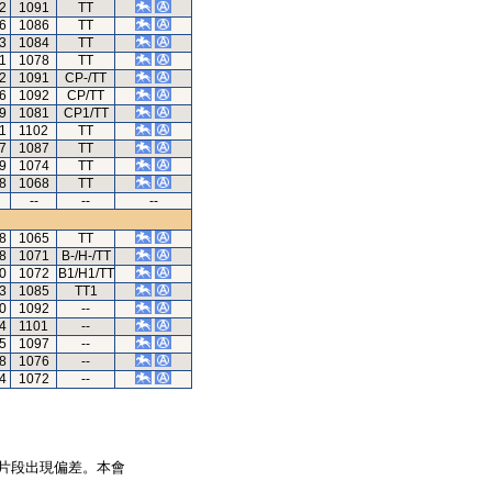
12
1091
TT
36
1086
TT
53
1084
TT
51
1078
TT
12
1091
CP-/TT
36
1092
CP/TT
49
1081
CP1/TT
1
1102
TT
7
1087
TT
69
1074
TT
8
1068
TT
--
--
--
8
1065
TT
28
1071
B-/H-/TT
80
1072
B1/H1/TT
03
1085
TT1
80
1092
--
4
1101
--
5
1097
--
8
1076
--
4
1072
--
片段出現偏差。本會