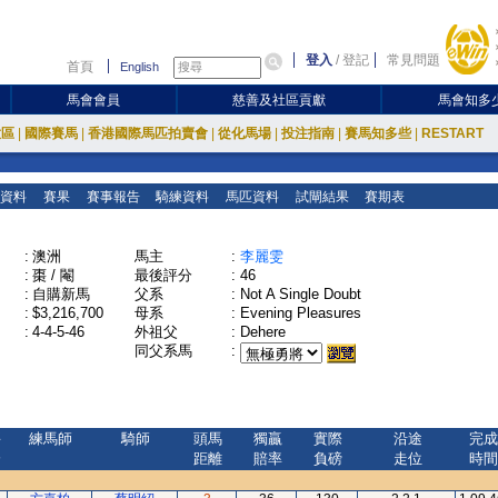
登入
/
登記
常見問題
首頁
English
馬會會員
慈善及社區貢獻
馬會知多
放區
|
國際賽馬
|
香港國際馬匹拍賣會
|
從化馬場
|
投注指南
|
賽馬知多些
|
RESTART
資料
賽果
賽事報告
騎練資料
馬匹資料
試閘結果
賽期表
:
澳洲
馬主
:
李麗雯
:
棗 / 閹
最後評分
:
46
:
自購新馬
父系
:
Not A Single Doubt
:
$3,216,700
母系
:
Evening Pleasures
:
4-4-5-46
外祖父
:
Dehere
同父系馬
:
評
練馬師
騎師
頭馬
獨贏
實際
沿途
完成
分
距離
賠率
負磅
走位
時間