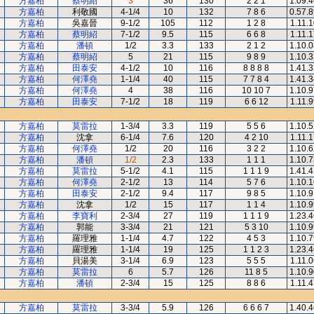
方嘉柏
蔡明紹
3
36
130
2 2 1
1.09.
方嘉柏
利敬國
4-1/4
10
132
7 8 6
0.57.
方嘉柏
吳嘉晉
9-1/2
105
112
1 2 8
1.11.1
方嘉柏
蔡明紹
7-1/2
9.5
115
6 6 8
1.11.1
方嘉柏
潘頓
1/2
3.3
133
2 1 2
1.10.
方嘉柏
蔡明紹
5
21
115
9 8 9
1.10.
方嘉柏
田泰安
4-1/2
10
116
8 8 8 8
1.41.
方嘉柏
何澤堯
1-1/4
40
115
7 7 8 4
1.41.
方嘉柏
何澤堯
4
38
116
10 10 7
1.10.
方嘉柏
田泰安
7-1/2
18
119
6 6 12
1.11.9
方嘉柏
莫雷拉
1-3/4
3.3
119
5 5 6
1.10.
方嘉柏
沈拿
6-1/4
7.6
120
4 2 10
1.11.1
方嘉柏
何澤堯
1/2
20
116
3 2 2
1.10.
方嘉柏
潘頓
1/2
2.3
133
1 1 1
1.10.
方嘉柏
莫雷拉
5-1/2
4.1
115
1 1 1 9
1.41.
方嘉柏
何澤堯
2-1/2
13
114
5 7 6
1.10.
方嘉柏
田泰安
2-1/2
9.4
117
9 8 5
1.10.
方嘉柏
沈拿
1/2
15
117
1 1 4
1.10.
方嘉柏
李寶利
2-3/4
27
119
1 1 1 9
1.23.
方嘉柏
郭能
3-3/4
21
121
5 3 10
1.10.
方嘉柏
羅理雅
1-1/4
4.7
122
4 5 3
1.10.
方嘉柏
羅理雅
1-1/4
19
125
1 1 2 3
1.23.
方嘉柏
貝湯美
3-1/4
6.9
123
5 5 5
1.11.0
方嘉柏
莫雷拉
6
5.7
126
11 8 5
1.10.
方嘉柏
潘頓
2-3/4
15
125
8 8 6
1.11.4
方嘉柏
莫雷拉
3-3/4
5.9
126
6 6 6 7
1.40.