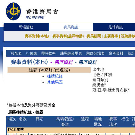
馬場活動
賽馬資訊
足球資訊
賽事資料(本地)
|
賽事資料(越洋轉播)
|
賽馬新聞
|
主要賽事
|
視聽播
報名表
排位表
即時賠率
練馬師分場表
騎師分場表
參考資料
統計
雄霸 (V021) (已退役)
出生地
毛色 / 性別
往績紀錄
進口類別
其他馬匹
總獎金*
冠-亞-季-總出賽次數*
*包括本地及海外賽績及獎金
馬匹往績紀錄 - 雄霸
場次
名次
日期
馬場/跑道/
途程
場地
賽事
檔位
賽道
狀況
班次
17/18
馬季