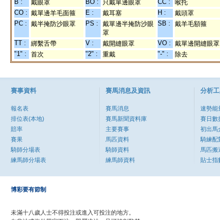
B :
BO :
CC :
戴眼罩
只戴單邊眼罩
喉托
CO :
E :
H :
戴單邊羊毛面箍
戴耳塞
戴頭罩
PC :
PS :
SB :
戴半掩防沙眼罩
戴單邊半掩防沙眼
戴羊毛額箍
罩
TT :
V :
VO :
綁繫舌帶
戴開縫眼罩
戴單邊開縫眼罩
"1" :
"2" :
"-" :
首次
重戴
除去
賽事資料
賽馬消息及資訊
分析工
報名表
賽馬消息
速勢能
排位表(本地)
賽馬新聞資料庫
賽日數
賠率
主要賽事
初出馬
賽果
馬匹資料
騎練配
騎師分場表
騎師資料
馬匹搬
練馬師分場表
練馬師資料
貼士指
博彩要有節制
未滿十八歲人士不得投注或進入可投注的地方。