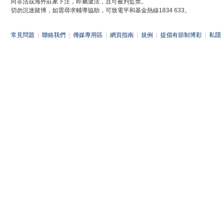
向非法或海外莊家下注，即屬違法，且可被判監禁。
切勿沉迷賭博，如需尋求輔導協助，可致電平和基金熱線1834 633。
常見問題
|
聯絡我們
|
傳媒專用區
|
網頁指南
|
規例
|
提倡有節制博彩
|
私隱