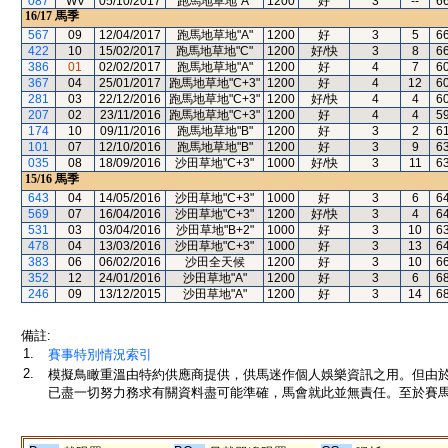
087
WV
05/10/2017
跑馬地草地"A"
1200
好
3
--
6
16/17
馬季
567
09
12/04/2017
跑馬地草地"A"
1200
好
3
5
6
422
10
15/02/2017
跑馬地草地"C"
1200
好/快
3
8
6
386
01
02/02/2017
跑馬地草地"A"
1200
好
4
7
6
367
04
25/01/2017
跑馬地草地"C+3"
1200
好
4
12
6
281
03
22/12/2016
跑馬地草地"C+3"
1200
好/快
4
4
6
207
02
23/11/2016
跑馬地草地"C+3"
1200
好
4
4
5
174
10
09/11/2016
跑馬地草地"B"
1200
好
3
2
6
101
07
12/10/2016
跑馬地草地"B"
1200
好
3
9
6
035
08
18/09/2016
沙田草地"C+3"
1000
好/快
3
11
6
15/16
馬季
643
04
14/05/2016
沙田草地"C+3"
1000
好
3
6
6
569
07
16/04/2016
沙田草地"C+3"
1200
好/快
3
4
6
531
03
03/04/2016
沙田草地"B+2"
1000
好
3
10
6
478
04
13/03/2016
沙田草地"C+3"
1000
好
3
13
6
383
06
06/02/2016
沙田全天候
1200
好
3
10
6
352
12
24/01/2016
沙田草地"A"
1200
好
3
6
6
246
09
13/12/2015
沙田草地"A"
1200
好
3
14
6
備註:
1.
賽事特別情況索引
2.
模擬鳥瞰重溫由特約供應商提供，供馬迷作個人娛樂資訊之用。但由
已盡一切努力務求有關資料盡可能準確，馬會就此並無責任。至於賽馬