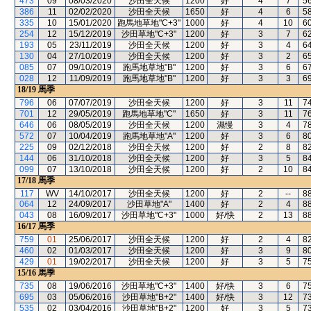
473
09
08/03/2020
沙田全天候
1200
好
4
7
5
386
11
02/02/2020
沙田全天候
1650
好
4
6
5
335
10
15/01/2020
跑馬地草地"C+3"
1000
好
4
10
6
254
12
15/12/2019
沙田草地"C+3"
1200
好
3
7
6
193
05
23/11/2019
沙田全天候
1200
好
3
4
6
130
04
27/10/2019
沙田全天候
1200
好
3
2
6
085
07
09/10/2019
跑馬地草地"B"
1200
好
3
6
6
028
12
11/09/2019
跑馬地草地"B"
1200
好
3
3
6
18/19
馬季
796
06
07/07/2019
沙田全天候
1200
好
3
11
7
701
12
29/05/2019
跑馬地草地"C"
1650
好
3
11
7
646
06
08/05/2019
沙田全天候
1200
濕慢
3
4
7
572
07
10/04/2019
跑馬地草地"A"
1200
好
3
6
8
225
09
02/12/2018
沙田全天候
1200
好
2
8
8
144
06
31/10/2018
沙田全天候
1200
好
3
5
8
099
07
13/10/2018
沙田全天候
1200
好
2
10
8
17/18
馬季
117
WV
14/10/2017
沙田全天候
1200
好
2
--
8
064
12
24/09/2017
沙田草地"A"
1400
好
2
4
8
043
08
16/09/2017
沙田草地"C+3"
1000
好/快
2
13
8
16/17
馬季
759
01
25/06/2017
沙田全天候
1200
好
2
4
8
460
02
01/03/2017
沙田全天候
1200
好
3
9
8
429
01
19/02/2017
沙田全天候
1200
好
3
5
7
15/16
馬季
735
08
19/06/2016
沙田草地"C+3"
1400
好/快
3
6
7
695
03
05/06/2016
沙田草地"B+2"
1400
好/快
3
12
7
535
02
03/04/2016
沙田草地"B+2"
1200
好
3
5
7