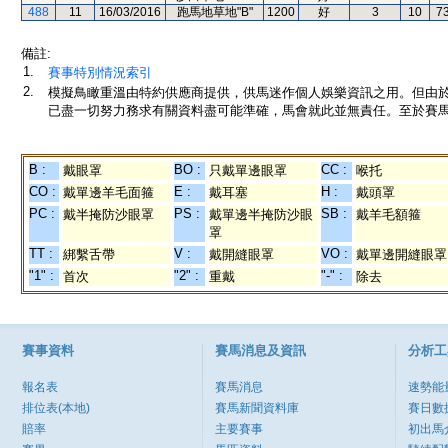
488
11
16/03/2016
跑馬地草地"B"
1200
好
3
10
7
備註:
1.
賽事特別情況索引
2.
模擬鳥瞰重溫由特約供應商提供，供馬迷作個人娛樂資訊之用。但由
已盡一切努力務求有關資料盡可能準確，馬會就此並無責任。至於賽馬
B :
BO :
CC :
戴眼罩
只戴單邊眼罩
喉托
CO :
E :
H :
戴單邊羊毛面箍
戴耳塞
戴頭罩
PC :
PS :
SB :
戴半掩防沙眼罩
戴單邊半掩防沙眼
戴羊毛額箍
罩
TT :
V :
VO :
綁繫舌帶
戴開縫眼罩
戴單邊開縫眼罩
"1" :
"2" :
"-" :
首次
重戴
除去
賽事資料
賽馬消息及資訊
分析工
報名表
賽馬消息
速勢能
排位表(本地)
賽馬新聞資料庫
賽日數
賠率
主要賽事
初出馬