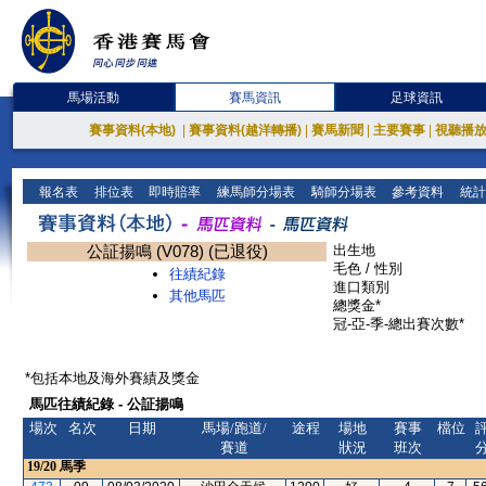
馬場活動
賽馬資訊
足球資訊
賽事資料(本地)
|
賽事資料(越洋轉播)
|
賽馬新聞
|
主要賽事
|
視聽播
報名表
排位表
即時賠率
練馬師分場表
騎師分場表
參考資料
統計
公証揚鳴 (V078) (已退役)
出生地
毛色 / 性別
往績紀錄
進口類別
其他馬匹
總獎金*
冠-亞-季-總出賽次數*
*包括本地及海外賽績及獎金
馬匹往績紀錄 - 公証揚鳴
場次
名次
日期
馬場/跑道/
途程
場地
賽事
檔位
賽道
狀況
班次
19/20
馬季