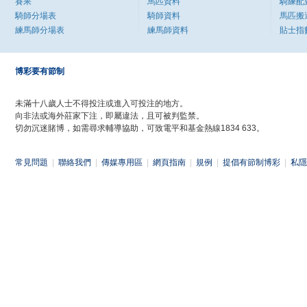
賽果
馬匹資料
騎練配
騎師分場表
騎師資料
馬匹搬
練馬師分場表
練馬師資料
貼士指
博彩要有節制
未滿十八歲人士不得投注或進入可投注的地方。
向非法或海外莊家下注，即屬違法，且可被判監禁。
切勿沉迷賭博，如需尋求輔導協助，可致電平和基金熱線1834 633。
常見問題
|
聯絡我們
|
傳媒專用區
|
網頁指南
|
規例
|
提倡有節制博彩
|
私隱