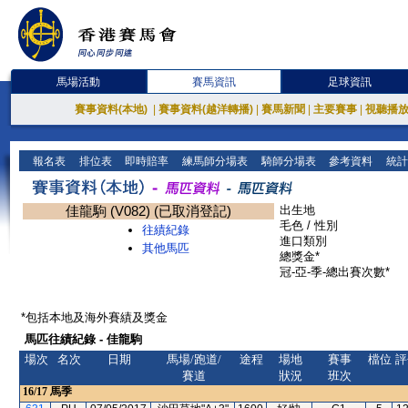
馬場活動
賽馬資訊
足球資訊
賽事資料(本地)
|
賽事資料(越洋轉播)
|
賽馬新聞
|
主要賽事
|
視聽播
報名表
排位表
即時賠率
練馬師分場表
騎師分場表
參考資料
統計
佳龍駒 (V082) (已取消登記)
出生地
毛色 / 性別
往績紀錄
進口類別
其他馬匹
總獎金*
冠-亞-季-總出賽次數*
*包括本地及海外賽績及獎金
馬匹往績紀錄 - 佳龍駒
場次
名次
日期
馬場/跑道/
途程
場地
賽事
檔位
評
賽道
狀況
班次
16/17
馬季