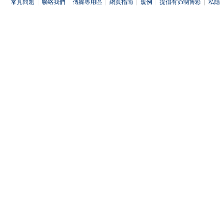
常見問題
|
聯絡我們
|
傳媒專用區
|
網頁指南
|
規例
|
提倡有節制博彩
|
私隱