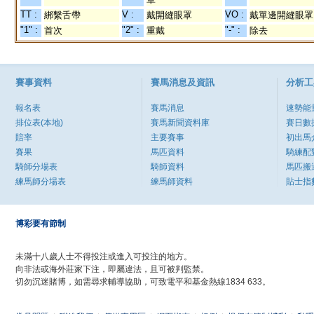
TT :
V :
VO :
綁繫舌帶
戴開縫眼罩
戴單邊開縫眼罩
"1" :
"2" :
"-" :
首次
重戴
除去
賽事資料
賽馬消息及資訊
分析工
報名表
賽馬消息
速勢能
排位表(本地)
賽馬新聞資料庫
賽日數
賠率
主要賽事
初出馬
賽果
馬匹資料
騎練配
騎師分場表
騎師資料
馬匹搬
練馬師分場表
練馬師資料
貼士指
博彩要有節制
未滿十八歲人士不得投注或進入可投注的地方。
向非法或海外莊家下注，即屬違法，且可被判監禁。
切勿沉迷賭博，如需尋求輔導協助，可致電平和基金熱線1834 633。