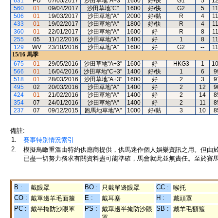
631
PU
07/05/2017
沙田草地"A+3"
1600
好/快
G1
5
1
560
01
09/04/2017
沙田草地"C"
1600
好/快
G2
5
1
506
01
19/03/2017
沙田草地"A"
2000
好/黏
R
4
1
433
01
19/02/2017
沙田草地"A"
1800
好/快
R
4
1
360
01
22/01/2017
沙田草地"A"
1600
好
R
8
1
255
05
11/12/2016
沙田草地"A"
1400
好
1
8
1
129
WV
23/10/2016
沙田草地"A"
1600
好
G2
--
1
15/16
馬季
675
01
29/05/2016
沙田草地"A+3"
1600
好
HKG3
1
1
566
01
16/04/2016
沙田草地"C+3"
1400
好/快
1
6
9
518
01
28/03/2016
沙田草地"A+3"
1600
好
2
3
9
495
02
20/03/2016
沙田草地"A"
1400
好
2
12
9
424
01
21/02/2016
沙田草地"A"
1400
好
2
14
8
354
07
24/01/2016
沙田草地"A"
1400
好
2
11
8
237
07
09/12/2015
跑馬地草地"A"
1000
好/黏
3
10
8
備註:
1.
賽事特別情況索引
2.
模擬鳥瞰重溫由特約供應商提供，供馬迷作個人娛樂資訊之用。但由
已盡一切努力務求有關資料盡可能準確，馬會就此並無責任。至於賽馬
B :
BO :
CC :
戴眼罩
只戴單邊眼罩
喉托
CO :
E :
H :
戴單邊羊毛面箍
戴耳塞
戴頭罩
PC :
PS :
SB :
戴半掩防沙眼罩
戴單邊半掩防沙眼
戴羊毛額箍
罩