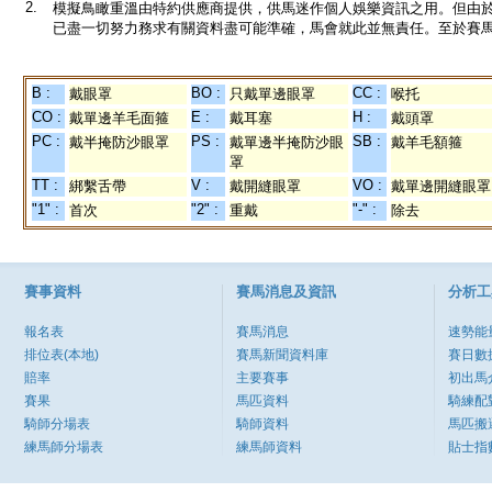
2.
模擬鳥瞰重溫由特約供應商提供，供馬迷作個人娛樂資訊之用。但由
已盡一切努力務求有關資料盡可能準確，馬會就此並無責任。至於賽馬
B :
BO :
CC :
戴眼罩
只戴單邊眼罩
喉托
CO :
E :
H :
戴單邊羊毛面箍
戴耳塞
戴頭罩
PC :
PS :
SB :
戴半掩防沙眼罩
戴單邊半掩防沙眼
戴羊毛額箍
罩
TT :
V :
VO :
綁繫舌帶
戴開縫眼罩
戴單邊開縫眼罩
"1" :
"2" :
"-" :
首次
重戴
除去
賽事資料
賽馬消息及資訊
分析工
報名表
賽馬消息
速勢能
排位表(本地)
賽馬新聞資料庫
賽日數
賠率
主要賽事
初出馬
賽果
馬匹資料
騎練配
騎師分場表
騎師資料
馬匹搬
練馬師分場表
練馬師資料
貼士指