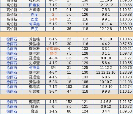
高伯新
杜利萊
4-3/4
27
130
11 10 8
1.09.56
高伯新
田泰安
7-1/2
12
117
12 12 12
1.09.66
高伯新
布達德
1-1/2
9.1
129
7 5 3
1.10.31
高伯新
巴度
2
5.6
126
9 8 1
1.09.88
高伯新
巴度
3-1/4
15
116
9 9 1
1.10.05
高伯新
何澤堯
5-1/2
77
116
10 11 4
0.56.90
高伯新
巴度
4
36
118
12 12 8
1.10.80
徐雨石
黃皓楠
6-1/2
22
112
9 11 10
1.10.45
徐雨石
黃皓楠
3-1/2
30
116
4 4 2
0.57.50
徐雨石
羅理雅
短馬頭位
4
133
3 3 1
1.09.21
徐雨石
羅理雅
頸位
7.5
128
3 1 1
1.09.43
徐雨石
羅理雅
4-3/4
8.6
129
9 9 10
1.11.27
徐雨石
史卓豐
4-1/2
10
129
5 6 4
1.10.55
徐雨石
何澤堯
3/4
31
125
11 12 2
1.09.76
徐雨石
羅理雅
4-3/4
11
130
12 12 12 10
1.23.39
徐雨石
羅理雅
4-1/2
11
133
6 8 6
1.10.28
徐雨石
黃皓楠
5-3/4
18
108
10 10 7
1.11.98
徐雨石
鄭雨滇
7-1/2
183
116
4 5 8 10
1.22.74
徐雨石
祈普敦
3-3/4
47
118
9 9 8
1.10.15
徐雨石
鄭雨滇
4-1/4
152
121
4 4 6 8
1.21.87
徐雨石
寶遜
6
8.6
121
3 6 12
1.10.72
徐雨石
寶遜
1-1/2
86
124
3 4 4
1.09.53