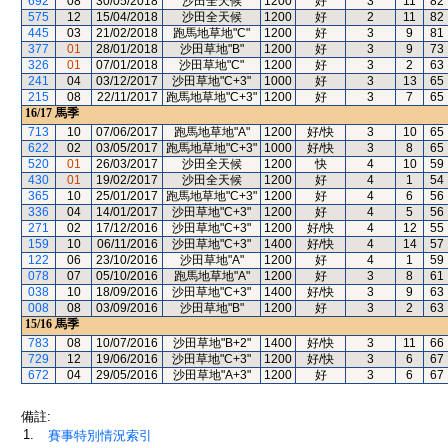
692
08
30/05/2018
沙田全天候
1200
好
3
11
82
575
12
15/04/2018
沙田全天候
1200
好
2
11
82
445
03
21/02/2018
跑馬地草地"C"
1200
好
3
9
81
377
01
28/01/2018
沙田草地"B"
1200
好
3
9
73
326
01
07/01/2018
沙田草地"C"
1200
好
3
2
63
241
04
03/12/2017
沙田草地"C+3"
1000
好
3
13
65
215
08
22/11/2017
跑馬地草地"C+3"
1200
好
3
7
65
16/17
馬季
713
10
07/06/2017
跑馬地草地"A"
1200
好/快
3
10
65
622
02
03/05/2017
跑馬地草地"C+3"
1000
好/快
3
8
65
520
01
26/03/2017
沙田全天候
1200
快
4
10
59
430
01
19/02/2017
沙田全天候
1200
好
4
1
54
365
10
25/01/2017
跑馬地草地"C+3"
1200
好
4
6
56
336
04
14/01/2017
沙田草地"C+3"
1200
好
4
5
56
271
02
17/12/2016
沙田草地"C+3"
1200
好/快
4
12
55
159
10
06/11/2016
沙田草地"C+3"
1400
好/快
4
14
57
122
06
23/10/2016
沙田草地"A"
1200
好
4
1
59
078
07
05/10/2016
跑馬地草地"A"
1200
好
3
8
61
038
10
18/09/2016
沙田草地"C+3"
1400
好/快
3
9
63
008
08
03/09/2016
沙田草地"B"
1200
好
3
2
63
15/16
馬季
783
08
10/07/2016
沙田草地"B+2"
1400
好/快
3
11
66
729
12
19/06/2016
沙田草地"C+3"
1200
好/快
3
6
67
672
04
29/05/2016
沙田草地"A+3"
1200
好
3
6
67
備註:
1.
賽事特別情況索引