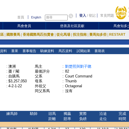
登入
/
登記
常見問題
首頁
English
馬會會員
慈善及社區貢獻
馬會知多
放區
|
國際賽馬
|
香港國際馬匹拍賣會
|
從化馬場
|
投注指南
|
賽馬知多些
|
RESTART
資料
賽果
賽事報告
騎練資料
馬匹資料
試閘結果
賽期表
:
澳洲
馬主
:
劉楚照與劉子聰
:
棗 / 閹
最後評分
:
82
:
自購馬
父系
:
Court Command
:
$3,257,050
母系
:
Thumb
:
4-2-1-22
外祖父
:
Octagonal
同父系馬
:
沒有
練馬師
騎師
頭馬
獨贏
實際
沿途
完成
距離
賠率
負磅
走位
時間