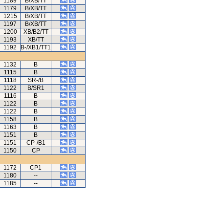
1189
B/XB/TT
1179
B/XB/TT
1215
B/XB/TT
1197
B/XB/TT
1200
XB/B2/TT
1193
XB/TT
1192
B-/XB1/TT1
1132
B
1115
B
1118
SR-/B
1122
B/SR1
1116
B
1122
B
1122
B
1158
B
1163
B
1151
B
1151
CP-/B1
1150
CP
1172
CP1
1180
--
1185
--