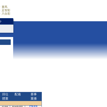
賽馬
足智彩
六合彩
少
排位
配備
賽事
體重
重播