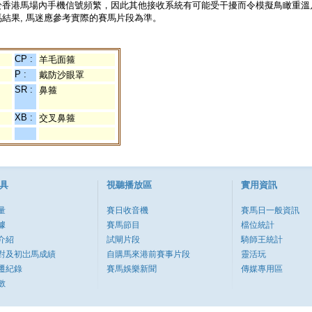
於香港馬場內手機信號頻繁，因此其他接收系統有可能受干擾而令模擬鳥瞰重溫
結果, 馬迷應參考實際的賽馬片段為準。
CP :
羊毛面箍
P :
戴防沙眼罩
SR :
鼻箍
XB :
交叉鼻箍
具
視聽播放區
實用資訊
量
賽日收音機
賽馬日一般資訊
據
賽馬節目
檔位統計
介紹
試閘片段
騎師王統計
對及初岀馬成績
自購馬來港前賽事片段
靈活玩
遷紀錄
賽馬娛樂新聞
傳媒專用區
數