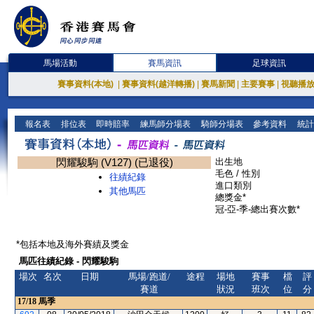
馬場活動
賽馬資訊
足球資訊
賽事資料(本地)
|
賽事資料(越洋轉播)
|
賽馬新聞
|
主要賽事
|
視聽播
報名表
排位表
即時賠率
練馬師分場表
騎師分場表
參考資料
統計
閃耀駿駒 (V127) (已退役)
出生地
毛色 / 性別
往績紀錄
進口類別
其他馬匹
總獎金*
冠-亞-季-總出賽次數*
*包括本地及海外賽績及獎金
馬匹往績紀錄 - 閃耀駿駒
場次
名次
日期
馬場/跑道/
途程
場地
賽事
檔
評
賽道
狀況
班次
位
分
17/18
馬季