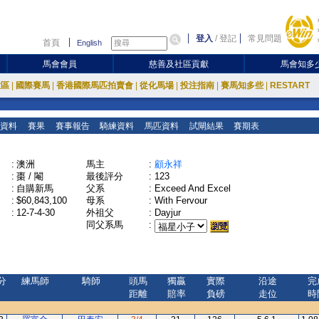
登入
/
登記
常見問題
首頁
English
馬會會員
慈善及社區貢獻
馬會知多
放區
|
國際賽馬
|
香港國際馬匹拍賣會
|
從化馬場
|
投注指南
|
賽馬知多些
|
RESTART
資料
賽果
賽事報告
騎練資料
馬匹資料
試閘結果
賽期表
:
澳洲
馬主
:
顧永祥
:
棗 / 閹
最後評分
:
123
:
自購新馬
父系
:
Exceed And Excel
:
$60,843,100
母系
:
With Fervour
:
12-7-4-30
外祖父
:
Dayjur
同父系馬
:
分
練馬師
騎師
頭馬
獨贏
實際
沿途
完
距離
賠率
負磅
走位
時