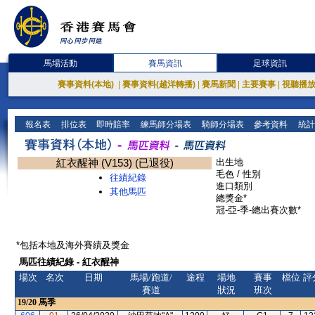
馬場活動
賽馬資訊
足球資訊
賽事資料(本地)
|
賽事資料(越洋轉播)
|
賽馬新聞
|
主要賽事
|
視聽播
報名表
排位表
即時賠率
練馬師分場表
騎師分場表
參考資料
統計
紅衣醒神 (V153) (已退役)
出生地
毛色 / 性別
往績紀錄
進口類別
其他馬匹
總獎金*
冠-亞-季-總出賽次數*
*包括本地及海外賽績及獎金
馬匹往績紀錄 - 紅衣醒神
場次
名次
日期
馬場/跑道/
途程
場地
賽事
檔位
評
賽道
狀況
班次
19/20
馬季