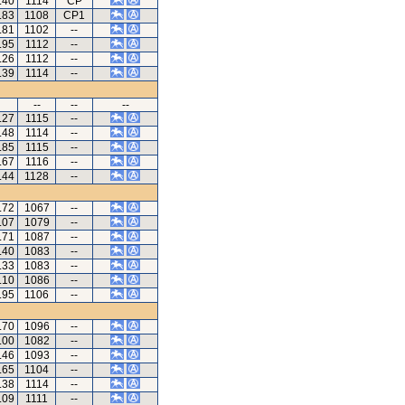
.40
1114
CP
.83
1108
CP1
.81
1102
--
.95
1112
--
.26
1112
--
.39
1114
--
--
--
--
.27
1115
--
.48
1114
--
.85
1115
--
.67
1116
--
.44
1128
--
.72
1067
--
.07
1079
--
.71
1087
--
.40
1083
--
.33
1083
--
.10
1086
--
.95
1106
--
.70
1096
--
.00
1082
--
.46
1093
--
.65
1104
--
.38
1114
--
.09
1111
--