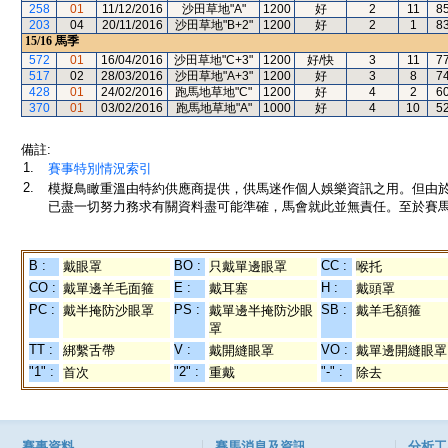
258
01
11/12/2016
沙田草地"A"
1200
好
2
11
8
203
04
20/11/2016
沙田草地"B+2"
1200
好
2
1
8
15/16
馬季
572
01
16/04/2016
沙田草地"C+3"
1200
好/快
3
11
7
517
02
28/03/2016
沙田草地"A+3"
1200
好
3
8
7
428
01
24/02/2016
跑馬地草地"C"
1200
好
4
2
6
370
01
03/02/2016
跑馬地草地"A"
1000
好
4
10
5
備註:
1.
賽事特別情況索引
2.
模擬鳥瞰重溫由特約供應商提供，供馬迷作個人娛樂資訊之用。但由
已盡一切努力務求有關資料盡可能準確，馬會就此並無責任。至於賽馬
B :
BO :
CC :
戴眼罩
只戴單邊眼罩
喉托
CO :
E :
H :
戴單邊羊毛面箍
戴耳塞
戴頭罩
PC :
PS :
SB :
戴半掩防沙眼罩
戴單邊半掩防沙眼
戴羊毛額箍
罩
TT :
V :
VO :
綁繫舌帶
戴開縫眼罩
戴單邊開縫眼罩
"1" :
"2" :
"-" :
首次
重戴
除去
賽事資料
賽馬消息及資訊
分析工