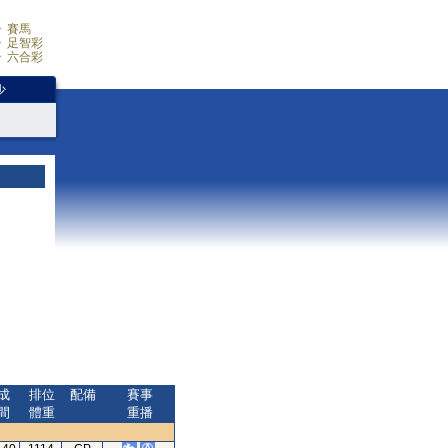
賽馬
足智彩
六合彩
少
成
排位
配備
賽事
間
體重
重播