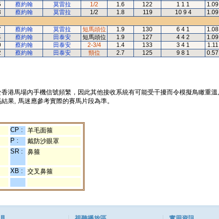
5
蔡約翰
莫雷拉
1/2
1.6
122
1 1 1
1.09
3
蔡約翰
莫雷拉
1/2
1.8
119
10 9 4
1.09
7
蔡約翰
莫雷拉
短馬頭位
1.9
130
6 4 1
1.08
4
蔡約翰
田泰安
短馬頭位
1.9
127
4 4 2
1.09
0
蔡約翰
田泰安
2-3/4
1.4
133
3 4 1
1.11
2
蔡約翰
田泰安
頸位
2.7
125
9 8 1
0.57
於香港馬場內手機信號頻繁，因此其他接收系統有可能受干擾而令模擬鳥瞰重溫
結果, 馬迷應參考實際的賽馬片段為準。
CP :
羊毛面箍
P :
戴防沙眼罩
SR :
鼻箍
XB :
交叉鼻箍
具
視聽播放區
實用資訊