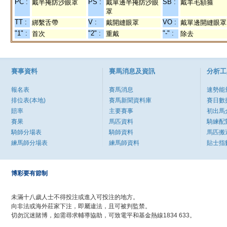
PC :
PS :
SB :
戴半掩防沙眼罩
戴單邊半掩防沙眼
戴羊毛額箍
罩
TT :
V :
VO :
綁繫舌帶
戴開縫眼罩
戴單邊開縫眼罩
"1" :
"2" :
"-" :
首次
重戴
除去
賽事資料
賽馬消息及資訊
分析工
報名表
賽馬消息
速勢能
排位表(本地)
賽馬新聞資料庫
賽日數
賠率
主要賽事
初出馬
賽果
馬匹資料
騎練配
騎師分場表
騎師資料
馬匹搬
練馬師分場表
練馬師資料
貼士指
博彩要有節制
未滿十八歲人士不得投注或進入可投注的地方。
向非法或海外莊家下注，即屬違法，且可被判監禁。
切勿沉迷賭博，如需尋求輔導協助，可致電平和基金熱線1834 633。