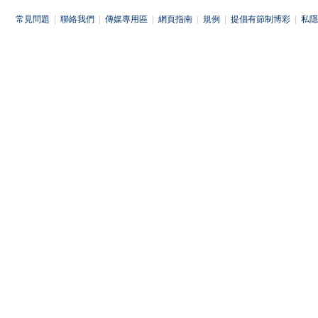
常見問題
|
聯絡我們
|
傳媒專用區
|
網頁指南
|
規例
|
提倡有節制博彩
|
私隱