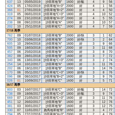
637
13
05/05/2019
沙田草地"B"
1600
好/黏
4
9
56
424
05
17/02/2019
沙田草地"A+3"
2000
好
4
1
56
366
01
27/01/2019
沙田草地"B+2"
2000
好
4
4
50
319
05
06/01/2019
沙田草地"C+3"
1800
好
4
10
52
274
09
23/12/2018
沙田草地"A+3"
2000
好
4
5
55
238
08
09/12/2018
沙田草地"A"
1800
好
3
10
57
202
10
25/11/2018
沙田草地"C"
1600
好
4
7
59
17/18
馬季
762
09
01/07/2018
沙田草地"B"
2000
好/快
3
1
62
700
10
03/06/2018
沙田草地"B"
1600
好/快
3
2
64
605
10
29/04/2018
沙田草地"A"
1600
好
3
9
66
505
09
18/03/2018
沙田草地"A"
2000
好
3
11
68
457
06
25/02/2018
沙田草地"B"
1600
好
3
8
70
382
09
28/01/2018
沙田草地"B"
1600
好
3
7
72
340
06
13/01/2018
沙田草地"C+3"
2200
好
3
2
74
254
14
10/12/2017
沙田草地"A"
1800
好
3
11
76
202
06
19/11/2017
沙田草地"B"
2000
好
3
14
76
170
06
05/11/2017
沙田草地"C+3"
1800
好/快
3
8
76
096
08
08/10/2017
沙田草地"B+2"
1600
好
3
9
76
026
01
10/09/2017
沙田草地"C"
1600
好
3
5
71
16/17
馬季
803
03
16/07/2017
沙田草地"C"
1600
好/黏
3
14
72
738
09
18/06/2017
沙田草地"C+3"
1800
好/黏
3
9
74
669
07
21/05/2017
沙田草地"C+3"
1600
好
3
11
76
451
12
26/02/2017
沙田草地"B"
1600
好
3
12
76
381
03
30/01/2017
沙田草地"B"
1600
好
3
12
75
330
07
11/01/2017
跑馬地草地"B"
1650
好
3
4
77
294
05
27/12/2016
沙田草地"A+3"
2000
好
2
4
79