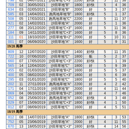
798
02
04/07/2021
沙田草地"C+3"
2200
好/快
5
11
38
709
02
30/05/2021
沙田草地"B"
1800
好/快
5
4
36
634
03
02/05/2021
沙田草地"B"
2000
好
5
3
37
585
03
14/04/2021
跑馬地草地"B"
1800
好/快
5
1
37
508
05
17/03/2021
跑馬地草地"C"
2200
好
5
11
37
421
02
14/02/2021
沙田草地"A"
2000
好
5
1
36
277
08
20/12/2020
沙田草地"C+3"
1600
好
5
11
36
184
09
14/11/2020
沙田草地"C+3"
1600
好
5
8
36
111
01
18/10/2020
沙田草地"B+2"
2000
好
5
10
31
001
07
06/09/2020
沙田草地"A"
1600
好
5
9
31
19/20
馬季
809
12
12/07/2020
沙田草地"A"
1400
好/快
5
11
35
722
10
07/06/2020
沙田草地"C"
1800
黏
5
2
37
660
07
17/05/2020
沙田草地"C+3"
2200
好/快
5
1
39
565
14
12/04/2020
沙田草地"C"
1800
好
5
9
39
455
02
01/03/2020
沙田草地"B+2"
1600
好
5
5
37
400
05
08/02/2020
沙田草地"C+3"
1800
好
5
6
39
295
03
01/01/2020
沙田草地"C"
1800
好
5
5
40
202
11
27/11/2019
跑馬地草地"A"
2200
好
4
2
42
171
04
17/11/2019
沙田草地"B"
2000
好
4
11
44
069
04
06/10/2019
沙田草地"B+2"
1800
好
4
7
46
052
08
25/09/2019
跑馬地草地"A"
1800
好/快
4
3
48
029
07
15/09/2019
沙田草地"C+3"
1800
好/快
4
1
50
012
07
08/09/2019
沙田草地"C"
1600
好
4
5
51
18/19
馬季
812
08
14/07/2019
沙田草地"A"
1800
好/快
4
3
53
752
05
23/06/2019
沙田草地"A"
2000
好
4
11
55
670
13
18/05/2019
沙田草地"C+3"
1800
好/快
4
14
56