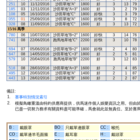
251
10
11/12/2016
沙田草地"A"
1800
好
3
13
79
185
03
12/11/2016
沙田草地"A+3"
1600
好
3
2
79
108
05
16/10/2016
沙田草地"C"
1800
好/快
3
3
79
055
01
25/09/2016
沙田草地"A"
1600
好/快
3
8
72
028
08
11/09/2016
沙田草地"C"
1600
好
3
13
72
15/16
馬季
780
06
10/07/2016
沙田草地"B+2"
1600
好/快
3
14
76
741
08
22/06/2016
跑馬地草地"C"
2200
好/快
3
10
78
694
07
05/06/2016
沙田草地"B+2"
1800
好/快
2
4
80
647
08
14/05/2016
沙田草地"C+3"
1800
好
2
5
81
579
10
20/04/2016
跑馬地草地"B"
2200
好
3
12
83
518
08
28/03/2016
沙田草地"A+3"
1600
好
2
4
85
495
12
20/03/2016
沙田草地"A"
1400
好
2
1
87
443
13
28/02/2016
沙田草地"B"
1600
好
2
2
87
備註:
1.
賽事特別情況索引
2.
模擬鳥瞰重溫由特約供應商提供，供馬迷作個人娛樂資訊之用。但由
已盡一切努力務求有關資料盡可能準確，馬會就此並無責任。至於賽馬
B :
BO :
CC :
戴眼罩
只戴單邊眼罩
喉托
CO :
E :
H :
戴單邊羊毛面箍
戴耳塞
戴頭罩