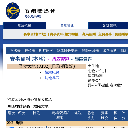
馬場活動
賽馬資訊
足球資訊
賽事資料(本地)
|
賽事資料(越洋轉播)
|
賽馬新聞
|
主要賽事
|
視聽播
報名表
排位表
即時賠率
練馬師分場表
騎師分場表
參考資料
統計
君臨大地 (V192) (已取消登記)
出生地
毛色 / 性別
往績紀錄
進口類別
其他馬匹
總獎金*
冠-亞-季-總出賽次數*
*包括本地及海外賽績及獎金
馬匹往績紀錄 - 君臨大地
場次
名次
日期
馬場/跑道/
途程
場地
賽事
檔
評
賽道
狀況
班次
位
分
20/21
馬季