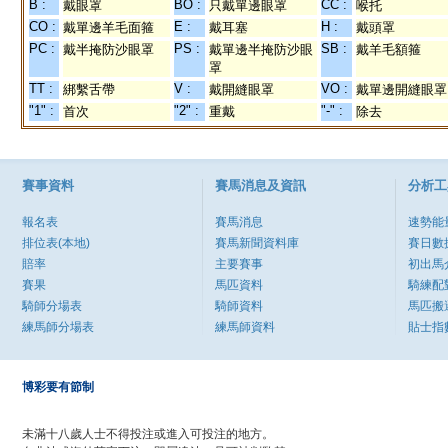
B :
BO :
CC :
戴眼罩
只戴單邊眼罩
喉托
CO :
E :
H :
戴單邊羊毛面箍
戴耳塞
戴頭罩
PC :
PS :
SB :
戴半掩防沙眼罩
戴單邊半掩防沙眼
戴羊毛額箍
罩
TT :
V :
VO :
綁繫舌帶
戴開縫眼罩
戴單邊開縫眼罩
"1" :
"2" :
"-" :
首次
重戴
除去
賽事資料
賽馬消息及資訊
分析工
報名表
賽馬消息
速勢能
排位表(本地)
賽馬新聞資料庫
賽日數
賠率
主要賽事
初出馬
賽果
馬匹資料
騎練配
騎師分場表
騎師資料
馬匹搬
練馬師分場表
練馬師資料
貼士指
博彩要有節制
未滿十八歲人士不得投注或進入可投注的地方。