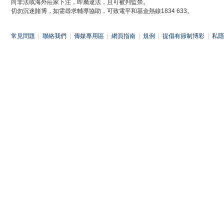
向非法或海外莊家下注，即屬違法，且可被判監禁。
切勿沉迷賭博，如需尋求輔導協助，可致電平和基金熱線1834 633。
常見問題
|
聯絡我們
|
傳媒專用區
|
網頁指南
|
規例
|
提倡有節制博彩
|
私隱