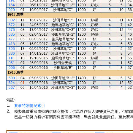
192
09
15/11/2017
跑馬地草地"C"
1650
好
5
11
31
164
08
05/11/2017
沙田草地"C+3"
1200
好/快
5
5
34
020
07
10/09/2017
沙田草地"C"
1000
好
5
10
36
16/17
馬季
802
11
16/07/2017
沙田草地"C"
1400
好/黏
4
11
40
672
11
24/05/2017
跑馬地草地"C"
1200
好/黏
4
7
42
575
08
17/04/2017
沙田草地"C+3"
1400
好/快
4
12
44
535
05
02/04/2017
沙田草地"B+2"
1200
好/快
4
3
46
477
05
08/03/2017
跑馬地草地"A"
1200
好
4
2
48
418
05
15/02/2017
跑馬地草地"C"
1000
好/快
4
5
50
395
13
05/02/2017
沙田草地"C"
1400
好
4
5
52
336
07
14/01/2017
沙田草地"C+3"
1200
好
4
8
54
118
10
19/10/2016
跑馬地草地"C"
1650
好/黏
4
1
56
051
07
25/09/2016
沙田全天候
1200
好
4
1
57
006
07
03/09/2016
沙田草地"B"
1200
好
4
3
57
15/16
馬季
690
04
05/06/2016
沙田草地"B+2"
1400
好
4
6
57
624
01
07/05/2016
沙田草地"C"
1200
好
4
12
52
567
06
16/04/2016
沙田草地"C+3"
1000
好/快
4
4
52
備註:
1.
賽事特別情況索引
2.
模擬鳥瞰重溫由特約供應商提供，供馬迷作個人娛樂資訊之用。但由
已盡一切努力務求有關資料盡可能準確，馬會就此並無責任。至於賽馬